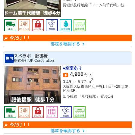
長堀鶴見緑地線「ドーム前千代崎」徒歩4
分
今だけ！！
部屋を確認する
スペラボ 肥後橋
屋内
株式会社UK Corporation
●空室あり
4,900
円 ～
2
0.49
～
5.77
m
大阪府大阪市西区江戸堀1丁目4−29 太陽
ビル 3F
四つ橋線 「肥後橋駅」 徒歩1分
今だけ！！
部屋を確認する