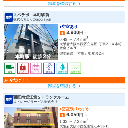
部屋を確認する
スペラボ 本町駅前
屋内
株式会社UK Corporation
●空室あり
3,900
円 ～
2
0.49
～
7.42
m
大阪府大阪市西区立売堀1丁目2−14 本町
産金ビル7F、8F
御堂筋線 「本町」駅 徒歩2分
今だけ！！
部屋を確認する
西区南堀江第２トランクルーム
屋内
ストレージサービス株式会社
●空室残りわずか
6,050
円 ～
2
1.33
～
7.28
m
大阪府大阪市西区南堀江4-32-13