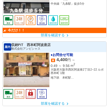
中央線「九条駅」徒歩5分
今だけ！！
部屋を確認する
収納PiT 西本町阿波座店
屋内
株式会社アンビシャス
●お問合せ可能
4,400
円 ～
2
0.49
～
9.56
m
大阪府大阪市西区阿波座2丁目2−22 ルポ
西本町 1階
地下鉄 本町駅
地下鉄 阿波座駅
部屋を確認する