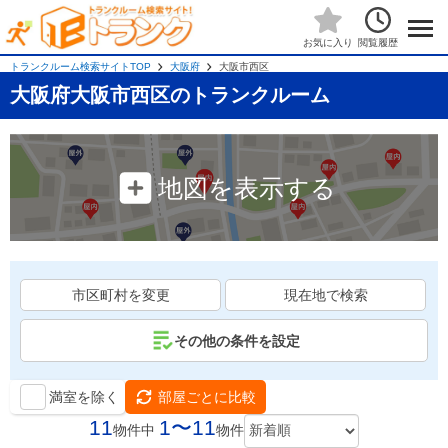
閲覧履歴
お気に入り
トランクルーム検索サイトTOP
大阪府
大阪市西区
大阪府大阪市西区のトランクルーム
地図を表示する
市区町村を変更
現在地で検索
その他の条件を設定
満室を除く
部屋ごとに比較
11
1〜11
物件中
物件