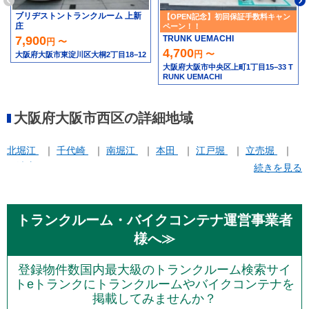
ブリヂストントランクルーム 上新
【OPEN記念】初回保証手数料キャン
庄
ペーン！！
TRUNK UEMACHI
7,900
円 〜
4,700
円 〜
大阪府大阪市東淀川区大桐2丁目18−12
大阪府大阪市中央区上町1丁目15−33 T
RUNK UEMACHI
大阪府大阪市西区の詳細地域
北堀江
千代崎
南堀江
本田
江戸堀
立売堀
阿波座
続きを見る
トランクルーム・バイクコンテナ運営事業者
様へ≫
登録物件数国内最大級のトランクルーム検索サイ
トeトランクにトランクルームやバイクコンテナを
掲載してみませんか？