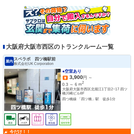
大阪府大阪市西区のトランクルーム一覧
スペラボ 四ツ橋駅前
屋内
株式会社UK Corporation
●空室あり
3,900
円 ～
2
0.3
～
6
m
大阪府大阪市西区北堀江1丁目2−17 四ツ
橋川崎ビル8F
四つ橋線 「四ツ橋」駅 徒歩1分
今だけ！！