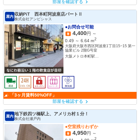
部屋を確認する
収納PiT 西本町阿波座店パートⅡ
屋内
株式会社アンビシャス
●お問合せ可能
4,400
円 ～
2
0.49
～
6.64
m
大阪府大阪市西区阿波座1丁目15−15 第一
協業ビル 2階G号室
大阪メトロ本町駅
大阪メトロ阿波座駅
「3ヶ月賃料50%OFF」
部屋を確認する
地下鉄四ツ橋駅上、アメリカ村１分！
屋内
株式会社瀬戸内
●空室残りわずか
4,950
円 ～
2