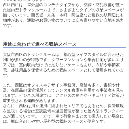
西区内には、屋外型のコンテナタイプから、空調・防犯設備が整っ
た屋内型トランクルームまで、さまざまなタイプの収納スペースが
揃っています。西長堀・九条・本町・阿波座など複数の駅周辺にも
物件があり、通勤やお買い物のついでに立ち寄りやすい立地も魅力
です。
用途に合わせて選べる収納スペース
大阪市西区のトランクルームは、都心型ライフスタイルに合わせた
利用が多いのが特徴です。タワーマンションや集合住宅が多いエリ
アでは、室内収納だけでは足りないケースもあり、衣類や季節家
電、趣味用品を保管するための収納スペースとして活用されていま
す。
また、西区はオフィスやデザイン事務所、店舗も多く、書類や什
器、在庫品の保管場所としてレンタル倉庫を利用する事業者も見ら
れます。ビジネス用途では、アクセスの良さやセキュリティ対策が
重要視される傾向があります。
さらに、西区は川や運河に囲まれたエリアでもあるため、保管環境
を重視する場合は空調設備や湿度管理が整った屋内型トランクルー
ムが適しています。一方で、車で荷物をまとめて搬入したい場合に
は、搬出入のしやすい屋外型の収納スペースが便利です。