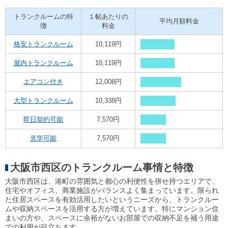
トランクルームの特
１帖あたりの
平均月額料金
徴
料金
格安トランクルーム
10,119円
屋内トランクルーム
10,119円
エアコン付き
12,008円
大型トランクルーム
10,338円
即日契約可能
7,570円
見学可能
7,570円
大阪市西区のトランクルーム事情と特徴
大阪市西区は、港町の雰囲気と都心の利便性を併せ持つエリアで、
住宅やオフィス、商業施設がバランスよく集まっています。限られ
た住居スペースを有効活用したいというニーズから、トランクルー
ムや収納スペースを活用する方が増えています。特にマンション住
まいの方や、スペースに余裕がないお部屋での収納不足を補う用途
での利用が目立ちます。