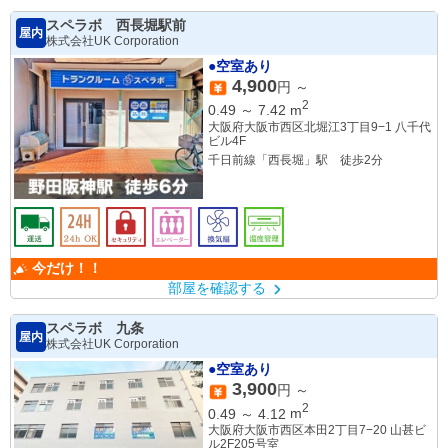
スペラボ 西長堀駅前
屋内
株式会社UK Corporation
●空室あり
4,900
円 ～
2
0.49
～
7.42
m
大阪府大阪市西区北堀江3丁目9−1 八千代
ビル4F
千日前線「西長堀」駅 徒歩2分
今だけ！！
部屋を確認する
スペラボ 九条
屋内
株式会社UK Corporation
●空室あり
3,900
円 ～
2
0.49
～
4.12
m
大阪府大阪市西区本田2丁目7−20 山甚ビ
ル2F205号室