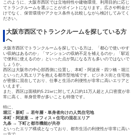
このように、大阪市西区では立地特性や建物環境、利用目的に応じ
てトランクルームを選ぶことがポイントになります。広さや料金だ
けでなく、保管環境やアクセス条件も比較しながら検討してみてく
ださい。
大阪市西区でトランクルームを探している方
へ
大阪市西区でトランクルームを探している方は、「都心で使いやす
い収納はあるのか」「マンションの収納不足を補えるのか」「駅近
で便利に使えるのか」といった点が気になる方も多いのではないで
しょうか。
西区は大阪市の中心部西側に位置し、本町・阿波座・四ツ橋・堀江
といった人気エリアを抱える都市型地域です。ビジネス街と住宅地
が密接に混在しており、仕事と生活の利便性が非常に高いエリアと
いえます。
また、西区は面積約5.21㎢に対して人口約11万人超と人口密度が非
常に高く、単身世帯が多いことも特徴です。
特に、
堀江・新町 → 若年層・単身者向けの人気住宅地
本町・阿波座 → オフィス＋住宅の混在エリア
九条 → 下町と都市機能が共存
といったエリア構成となっており、都市生活の利便性が非常に高い
一方で、