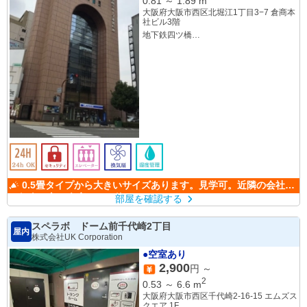
0.81
～
1.89
m
大阪府大阪市西区北堀江1丁目3−7 倉商本
社ビル3階
地下鉄四ツ橋
地下鉄心斎橋
0.5畳タイプから大きいサイズあります。見学可。近隣の会社様
も個人の方も倉庫として使ってもらっています。
部屋を確認する
スペラボ ドーム前千代崎2丁目
屋内
株式会社UK Corporation
●空室あり
2,900
円 ～
2
0.53
～
6.6
m
大阪府大阪市西区千代崎2-16-15 エムズス
クエア 1F