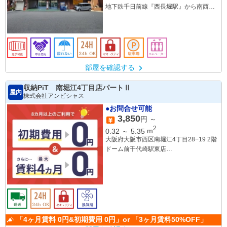
地下鉄千日前線『西長堀駅』から南西へ
１０分
部屋を確認する
収納PiT 南堀江4丁目店パートⅡ
屋内
株式会社アンビシャス
●お問合せ可能
3,850
円 ～
2
0.32
～
5.35
m
大阪府大阪市西区南堀江4丁目28−19 2階
ドーム前千代崎駅東店
西長堀駅
「4ヶ月賃料 0円&初期費用 0円」or 「3ヶ月賃料50%OFF」