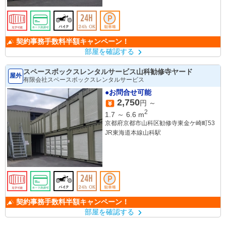
契約事務手数料半額キャンペーン！
部屋を確認する
スペースボックスレンタルサービス山科勧修寺ヤード
屋外
有限会社スペースボックスレンタルサービス
●お問合せ可能
2,750
円 ～
2
1.7
～
6.6
m
京都府京都市山科区勧修寺東金ケ崎町53
JR東海道本線山科駅
契約事務手数料半額キャンペーン！
部屋を確認する