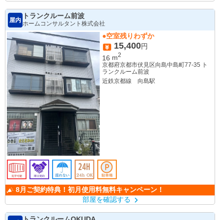
トランクルーム前波
屋内
ホームコンサルタント株式会社
●空室残りわずか
15,400
円
2
16
m
京都府京都市伏見区向島中島町77-35 ト
ランクルーム前波
近鉄京都線 向島駅
8月ご契約特典！初月使用料無料キャンペーン！
部屋を確認する
トランクルームOKUDA