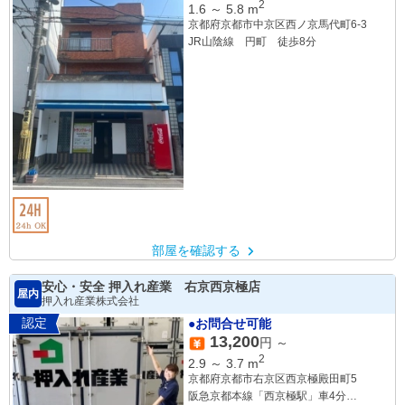
2
1.6
～
5.8
m
京都府京都市中京区西ノ京馬代町6-3
JR山陰線 円町 徒歩8分
部屋を確認する
安心・安全 押入れ産業 右京西京極店
屋内
押入れ産業株式会社
認定
●お問合せ可能
13,200
円 ～
2
2.9
～
3.7
m
京都府京都市右京区西京極殿田町5
阪急京都本線「西京極駅」車4分