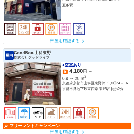
五条駅
四条駅
部屋を確認する
GoodBox.山科東野
屋内
株式会社グッドライフ
●空室あり
4,180
円 ～
2
0.9
～
28
m
京都府京都市山科区東野片下リ町24－16
京都市営地下鉄東西線 東野駅 徒歩2分
フリーレントキャンペーン
部屋を確認する