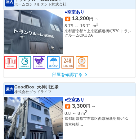
屋内
ホームコンサルタント株式会社
●空室あり
13,200
円 ～
2
8.75
～
16.71
m
京都府京都市上京区筋違橋町570 トラン
クルームOKUDA
部屋を確認する
GoodBox. 天神川五条
屋内
株式会社グッドライフ
●空室あり
3,300
円 ～
2
0.8
～
8
m
京都府京都市右京区西京極新明町64-1
西京極駅
西院駅