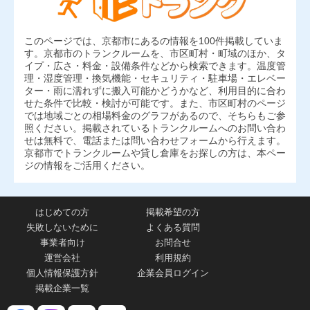
このページでは、京都市にあるの情報を100件掲載していま
す。京都市のトランクルームを、市区町村・町域のほか、タ
イプ・広さ・料金・設備条件などから検索できます。温度管
理・湿度管理・換気機能・セキュリティ・駐車場・エレベー
ター・雨に濡れずに搬入可能かどうかなど、利用目的に合わ
せた条件で比較・検討が可能です。また、市区町村のページ
では地域ごとの相場料金のグラフがあるので、そちらもご参
照ください。掲載されているトランクルームへのお問い合わ
せは無料で、電話または問い合わせフォームから行えます。
京都市でトランクルームや貸し倉庫をお探しの方は、本ペー
ジの情報をご活用ください。
はじめての方
掲載希望の方
失敗しないために
よくある質問
事業者向け
お問合せ
運営会社
利用規約
個人情報保護方針
企業会員ログイン
掲載企業一覧