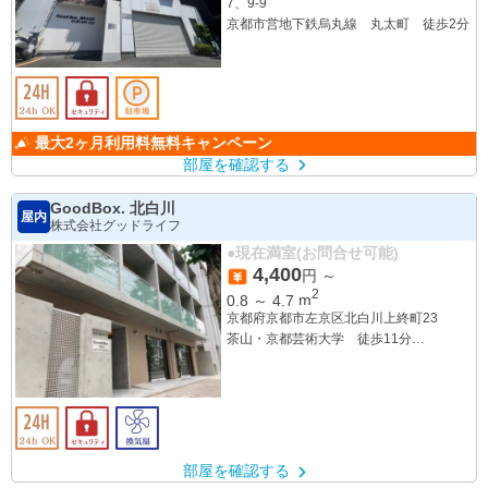
7、9-9
京都市営地下鉄烏丸線 丸太町 徒歩2分
最大2ヶ月利用料無料キャンペーン
部屋を確認する
GoodBox. 北白川
屋内
株式会社グッドライフ
●現在満室(お問合せ可能)
4,400
円 ～
2
0.8
～
4.7
m
京都府京都市左京区北白川上終町23
茶山・京都芸術大学 徒歩11分
元田中 徒歩15分
部屋を確認する