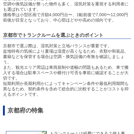
空調や換気設備が整った物件も多く、湿気対策を重視する利用者に
も選ばれています。
価格帯は小型区画で月額4,000円台〜、1帖前後で7,000〜12,000円
前後が目安となっており、中心部ほどやや高めの傾向です。
京都市でトランクルームを選ぶときのポイント
京都市で選ぶ際は、湿気対策と立地バランスが重要です。
盆地特有の気候により夏場は湿度が高くなるため、衣類や和装品、
書籍などを保管する場合は空調・換気設備の有無を確認しましょ
う。
また、観光エリア周辺は車両規制や道幅の問題もあるため、車で搬
入する場合は駐車スペースや横付け可否を事前に確認することが大
切です。
短期利用か長期利用かによってキャンペーン条件や最低利用期間も
異なるため、契約条件を含めて総合的に比較することがコストを抑
えるポイントです。
京都府の特集
トランクルームは経費にできる？個人事