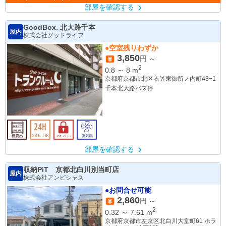
部屋を確認する
GoodBox. 北大路千本
屋内
株式会社グッドライフ
●空室残りわずか
3,850
円 ～
2
0.8
～
8
m
京都府京都市北区衣笠東御所ノ内町48−1
千本北大路バス停
部屋を確認する
収納PiT 京都北白川別当町店
屋内
株式会社アンビシャス
●お問合せ可能
2,860
円 ～
2
0.32
～
7.61
m
京都府京都市左京区北白川大堂町61 ホラ