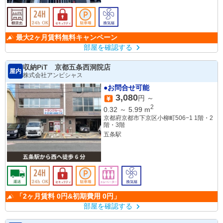
最大2ヶ月賃料無料キャンペーン
部屋を確認する
収納PiT 京都五条西洞院店
屋内
株式会社アンビシャス
●お問合せ可能
3,080
円 ～
2
0.32
～
5.99
m
京都府京都市下京区小柳町506−1 1階・2
階・3階
五条駅
「2ヶ月賃料 0円&初期費用 0円」
部屋を確認する