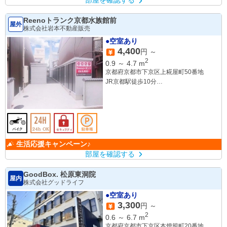
Reenoトランク京都水族館前
屋外
株式会社岩本不動産販売
●空室あり
4,400
円 ～
2
0.9
～
4.7
m
京都府京都市下京区上糀屋町50番地
JR京都駅徒歩10分
JR梅小路京都西駅徒歩11分
生活応援キャンペーン♪
部屋を確認する
GoodBox. 松原東洞院
屋内
株式会社グッドライフ
●空室あり
3,300
円 ～
2
0.6
～
6.7
m
京都府京都市下京区本燈籠町20番地