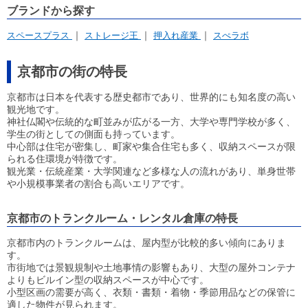
株式会社ビジネスフローライン
株式会社UK Corporation
ブランドから探す
株式会社グッドライフ
ストラテジーデザイン株式会社
株式会社岩本不動産販売
株式会社m-tech
株式会社GROUD
スペースプラス
ストレージ王
押入れ産業
スぺラボ
ワンモアライフ
有限会社スペースボックスレンタルサービス
ホームコンサルタント株式会社
ハウスコミュニケーション
株式会社第一観光ビル
京都市の街の特長
京都市は日本を代表する歴史都市であり、世界的にも知名度の高い
観光地です。
神社仏閣や伝統的な町並みが広がる一方、大学や専門学校が多く、
学生の街としての側面も持っています。
中心部は住宅が密集し、町家や集合住宅も多く、収納スペースが限
られる住環境が特徴です。
観光業・伝統産業・大学関連など多様な人の流れがあり、単身世帯
や小規模事業者の割合も高いエリアです。
京都市のトランクルーム・レンタル倉庫の特長
京都市内のトランクルームは、屋内型が比較的多い傾向にありま
す。
市街地では景観規制や土地事情の影響もあり、大型の屋外コンテナ
よりもビルイン型の収納スペースが中心です。
小型区画の需要が高く、衣類・書類・着物・季節用品などの保管に
適した物件が見られます。