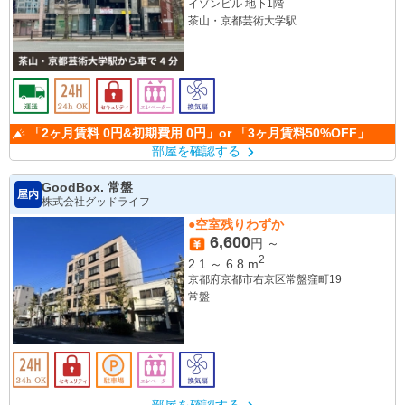
イゾンビル 地下1階
茶山・京都芸術大学駅
元田中駅
「2ヶ月賃料 0円&初期費用 0円」or 「3ヶ月賃料50%OFF」
部屋を確認する
GoodBox. 常盤
屋内
株式会社グッドライフ
●空室残りわずか
6,600
円 ～
2
2.1
～
6.8
m
京都府京都市右京区常盤窪町19
常盤
部屋を確認する