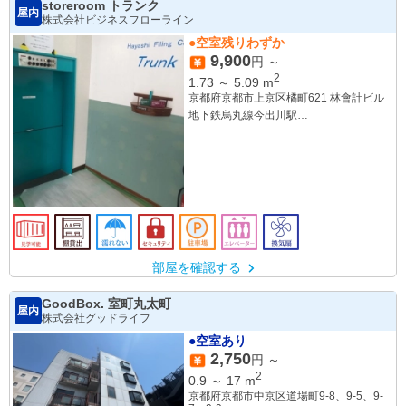
storeroom トランク
屋内
株式会社ビジネスフローライン
●空室残りわずか
9,900
円 ～
2
1.73
～
5.09
m
京都府京都市上京区橘町621 林會計ビル
地下鉄烏丸線今出川駅
市バス今出川大宮 歩3分
市バス智恵光院中立売 歩5分
部屋を確認する
GoodBox. 室町丸太町
屋内
株式会社グッドライフ
●空室あり
2,750
円 ～
2
0.9
～
17
m
京都府京都市中京区道場町9-8、9-5、9-