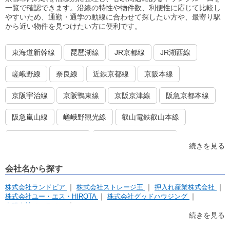
一覧で確認できます。沿線の特性や物件数、利便性に応じて比較し
やすいため、通勤・通学の動線に合わせて探したい方や、最寄り駅
から近い物件を見つけたい方に便利です。
東海道新幹線
琵琶湖線
JR京都線
JR湖西線
嵯峨野線
奈良線
近鉄京都線
京阪本線
京阪宇治線
京阪鴨東線
京阪京津線
阪急京都本線
阪急嵐山線
嵯峨野観光線
叡山電鉄叡山本線
京都市営地下鉄烏丸線
京都市営地下鉄東西線
続きを見る
京福電鉄嵐山本線
京福電鉄北野線
会社名から探す
株式会社ランドピア
株式会社ストレージ王
押入れ産業株式会社
株式会社ユー・エス・HIROTA
株式会社グッドハウジング
有限会社イーライフ
京都センコー運輸株式会社 阪神支店 京都長岡営業所
続きを見る
株式会社京都ライフ ストレージ事業部
株式会社アンビシャス