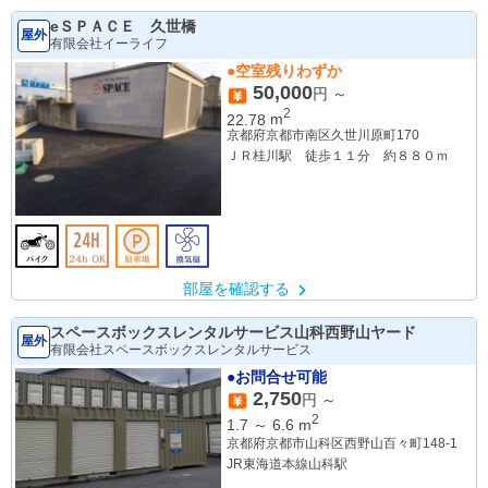
eＳＰＡＣＥ 久世橋
屋外
有限会社イーライフ
●空室残りわずか
50,000
円 ～
2
22.78
m
京都府京都市南区久世川原町170
ＪＲ桂川駅 徒歩１１分 約８８０ｍ
部屋を確認する
スペースボックスレンタルサービス山科西野山ヤード
屋外
有限会社スペースボックスレンタルサービス
●お問合せ可能
2,750
円 ～
2
1.7
～
6.6
m
京都府京都市山科区西野山百々町148-1
JR東海道本線山科駅