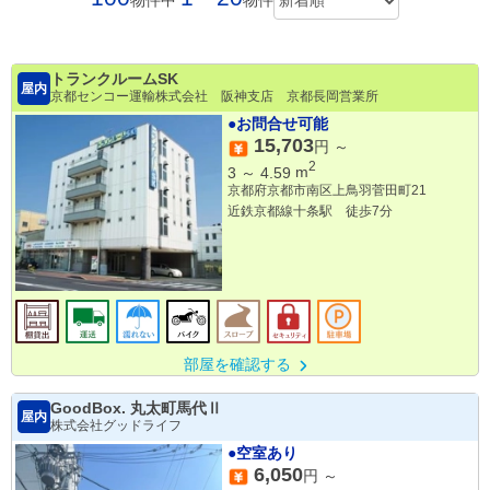
物件中
物件
トランクルームSK
屋内
京都センコー運輸株式会社 阪神支店 京都長岡営業所
●お問合せ可能
15,703
円 ～
2
3
～
4.59
m
京都府京都市南区上鳥羽菅田町21
近鉄京都線十条駅 徒歩7分
部屋を確認する
GoodBox. 丸太町馬代Ⅱ
屋内
株式会社グッドライフ
●空室あり
6,050
円 ～