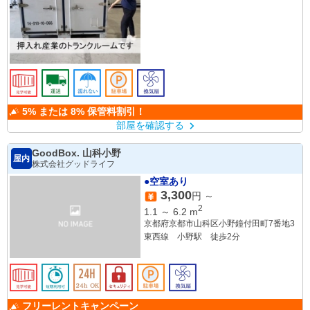
阪急京都本線「桂駅」車6分
JR京都線「西大路駅」車7分
5% または 8% 保管料割引！
部屋を確認する
GoodBox. 山科小野
屋内
株式会社グッドライフ
●空室あり
3,300
円 ～
2
1.1
～
6.2
m
京都府京都市山科区小野鐘付田町7番地3
東西線 小野駅 徒歩2分
フリーレントキャンペーン