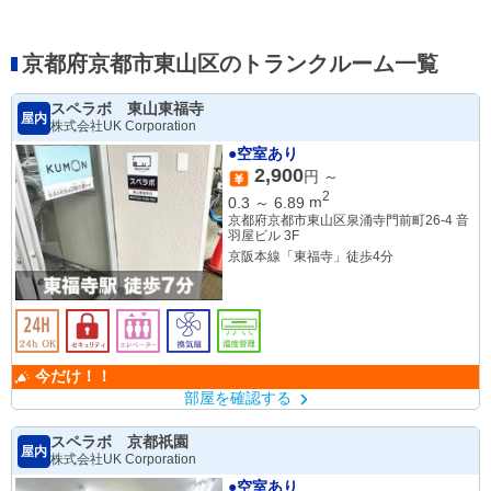
京都府京都市東山区のトランクルーム一覧
スペラボ 東山東福寺
屋内
株式会社UK Corporation
●空室あり
2,900
円 ～
2
0.3
～
6.89
m
京都府京都市東山区泉涌寺門前町26-4 音
羽屋ビル 3F
京阪本線「東福寺」徒歩4分
今だけ！！
部屋を確認する
スペラボ 京都祇園
屋内
株式会社UK Corporation
●空室あり