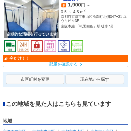
1,900
円 ～
2
0.5
～
4.5
m
京都府京都市東山区祇園町北側347−31 ユ
ウキビル3F
京阪本線 「祇園四条」駅 徒歩7分
今だけ！！
部屋を確認する
市区町村を変更
現在地から探す
この地域を見た人はこちらも見ています
地域