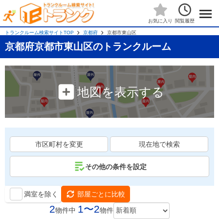
閲覧履歴
お気に入り
トランクルーム検索サイトTOP
京都府
京都市東山区
京都府京都市東山区のトランクルーム
地図を表示する
市区町村を変更
現在地で検索
その他の条件を設定
満室を除く
部屋ごとに比較
2
1〜2
物件中
物件