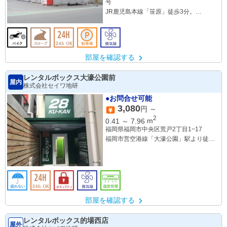
号
JR鹿児島本線「笹原」徒歩3分。
西鉄大牟田線「井尻」徒歩6分。
部屋を確認する
レンタルボックス大濠公園前
屋内
株式会社セイワ地研
●お問合せ可能
3,080
円 ～
2
0.41
～
7.96
m
福岡県福岡市中央区荒戸2丁目1−17
福岡市営空港線「大濠公園」駅より徒歩
約4分
部屋を確認する
レンタルボックス的場西店
屋外