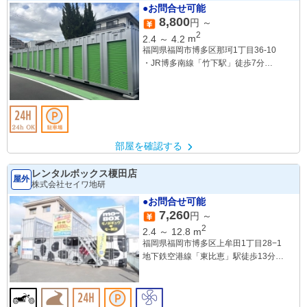
●お問合せ可能
8,800
円 ～
2
2.4
～
4.2
m
福岡県福岡市博多区那珂1丁目36-10
・JR博多南線「竹下駅」徒歩7分
・西鉄バス「宮園駅」徒歩5分
部屋を確認する
レンタルボックス榎田店
屋外
株式会社セイワ地研
●お問合せ可能
7,260
円 ～
2
2.4
～
12.8
m
福岡県福岡市博多区上牟田1丁目28−1
地下鉄空港線「東比恵」駅徒歩13分
西鉄バス「貨物ターミナル前」停徒歩9分