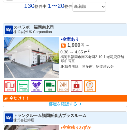
130
1〜20
物件中
物件
スペラボ 福岡南老司
屋内
株式会社UK Corporation
●空室あり
1,900
円 ～
2
0.38
～
4.65
m
福岡県福岡市南区老司2-10-1 老司貸店舗
1階1号室
JR博多南線「博多南」駅徒歩30分
今だけ！！
部屋を確認する
トランクルーム福岡飯倉店プラスルーム
屋内
株式会社錦屋
●空室残りわずか