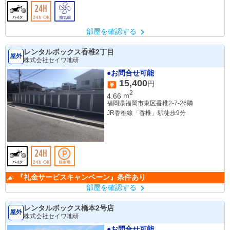
部屋を確認する
レンタルボックス香椎2丁目
屋外
株式会社セイワ地研
●お問合せ可能
15,400
円
2
4.66
m
福岡県福岡市東区香椎2-7-26隣
JR香椎線「香椎」駅徒歩9分
『礼金サービスキャンペーン』条件あり
部屋を確認する
レンタルボックス橋本2号店
屋外
株式会社セイワ地研
●お問合せ可能