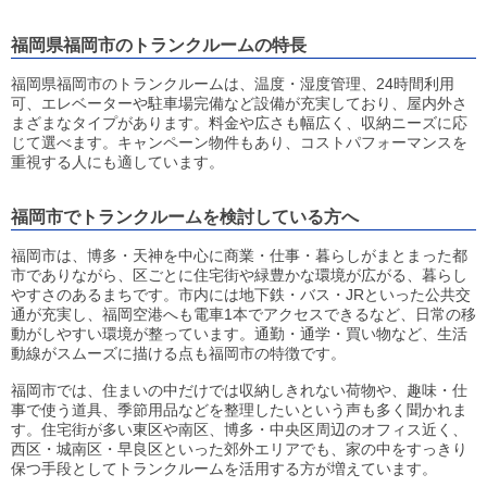
福岡県福岡市のトランクルームの特長
福岡県福岡市のトランクルームは、温度・湿度管理、24時間利用
可、エレベーターや駐車場完備など設備が充実しており、屋内外さ
まざまなタイプがあります。料金や広さも幅広く、収納ニーズに応
じて選べます。キャンペーン物件もあり、コストパフォーマンスを
重視する人にも適しています。
福岡市でトランクルームを検討している方へ
福岡市は、博多・天神を中心に商業・仕事・暮らしがまとまった都
市でありながら、区ごとに住宅街や緑豊かな環境が広がる、暮らし
やすさのあるまちです。市内には地下鉄・バス・JRといった公共交
通が充実し、福岡空港へも電車1本でアクセスできるなど、日常の移
動がしやすい環境が整っています。通勤・通学・買い物など、生活
動線がスムーズに描ける点も福岡市の特徴です。
福岡市では、住まいの中だけでは収納しきれない荷物や、趣味・仕
事で使う道具、季節用品などを整理したいという声も多く聞かれま
す。住宅街が多い東区や南区、博多・中央区周辺のオフィス近く、
西区・城南区・早良区といった郊外エリアでも、家の中をすっきり
保つ手段としてトランクルームを活用する方が増えています。