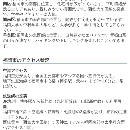
南区:
福岡市の南部に位置し、住宅街が広がっています。下町情緒が
残るエリアもあり、親しみやすい雰囲気です。西鉄大牟田線の拠点
で、学生やファミリーに人気。
城南区:
福岡市の南西部に位置し、閑静な住宅街が広がっています。
福岡大学や中村学園大学など、大学が多く、学生街としても知られ
ています。
早良区:
福岡市の北西部に位置し、自然豊かなエリアです。背振山系
の山々が連なり、ハイキングやトレッキングを楽しむことができま
す。
福岡市のアクセス状況
空港アクセス
福岡空港があり、全国主要都市やアジア各国へ直行便がある。
地下鉄空港線で福岡市中心部（博多駅・天神）まで5〜10分と非常
に近い。
鉄道網の充実
JR九州：博多駅から新幹線（九州新幹線・山陽新幹線）が利用可
能。
福岡市地下鉄：空港線・箱崎線・七隈線の3路線があり、市内の主要
エリアを結ぶ。
西鉄電車（西鉄大牟田線）：天神エリアから福岡南部や太宰府方面
へアクセス可能。