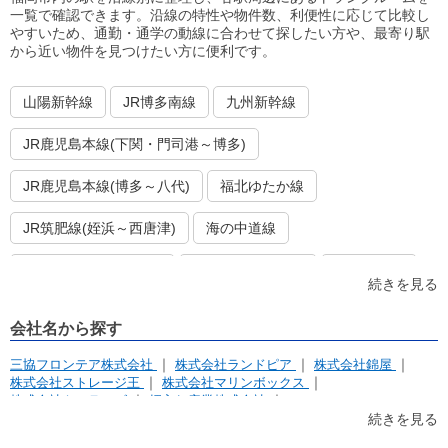
一覧で確認できます。沿線の特性や物件数、利便性に応じて比較し
やすいため、通勤・通学の動線に合わせて探したい方や、最寄り駅
から近い物件を見つけたい方に便利です。
山陽新幹線
JR博多南線
九州新幹線
JR鹿児島本線(下関・門司港～博多)
JR鹿児島本線(博多～八代)
福北ゆたか線
JR筑肥線(姪浜～西唐津)
海の中道線
JR香椎線(香椎～宇美)
西鉄天神大牟田線
西鉄貝塚線
続きを見る
福岡市営地下鉄空港線
福岡市営地下鉄箱崎線
会社名から探す
福岡市営地下鉄七隈線
三協フロンテア株式会社
株式会社ランドピア
株式会社錦屋
株式会社ストレージ王
株式会社マリンボックス
株式会社キュラーズ
押入れ産業株式会社
アパルトマンホールディングス株式会社
続きを見る
リアルテックス マルヤマエンジニアリング
株式会社セイワ地研