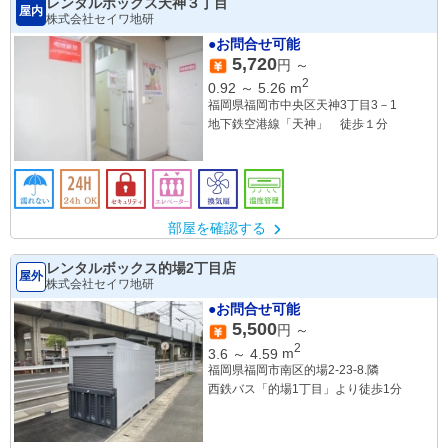
レンタルボックス天神３丁目
屋内
株式会社セイワ地研
●お問合せ可能
5,720
円 ～
2
0.92
～
5.26
m
福岡県福岡市中央区天神3丁目3－1
地下鉄空港線「天神」 徒歩１分
部屋を確認する
レンタルボックス的場2丁目店
屋外
株式会社セイワ地研
●お問合せ可能
5,500
円 ～
2
3.6
～
4.59
m
福岡県福岡市南区的場2-23-8.隣
西鉄バス「的場1丁目」より徒歩1分