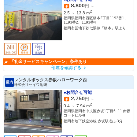
8,800
円 ～
2
2.5
～
13.8
m
福岡県福岡市西区橋本2丁目1193番1、
1193番2、1193番4
福岡市営地下鉄七隈線「橋本」駅より徒
歩2分
西鉄バス「木の葉モール橋本前」停より
徒歩約0分
『礼金サービスキャンペーン』条件あり
部屋を確認する
レンタルボックス赤坂ハローワーク西
屋内
株式会社セイワ地研
●お問合せ可能
2,750
円 ～
2
0.4
～
7.94
m
福岡県福岡市中央区赤坂1丁目6−11 赤坂
コートビル4F
福岡市地下鉄空港線 赤坂駅 徒歩3分