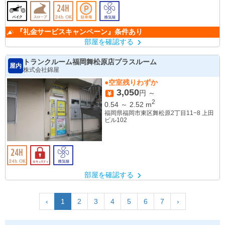
『礼金サービスキャンペーン』条件あり
部屋を確認する
トランクルーム福岡舞松原店プラスルーム
屋内
株式会社錦屋
●空室残りわずか
3,050
円 ～
2
0.54
～
2.52
m
福岡県福岡市東区舞松原2丁目11−8 上田
ビル102
部屋を確認する
‹
1
2
3
4
5
6
7
›