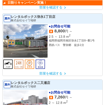
日割りキャンペーン実施！
部屋を確認する
レンタルボックス弥永1丁目店
屋外
株式会社セイワ地研
●お問合せ可能
8,800
円 ～
2
2.5
～
13.8
m
福岡県福岡市南区弥永1丁目8−番1号
西鉄バス 警弥郷 徒歩1分
部屋を確認する
レンタルボックス二又瀬店
屋外
株式会社セイワ地研
●お問合せ可能
7,260
円 ～
2
2
～
12.8
m