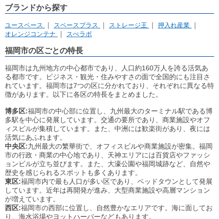
イナバクリエイト株式会社
株式会社愛和
株式会社アンビシャス
ブランドから探す
株式会社プラスワン
レンタル収納スペース ＨＡＮＡ８７
リフォームスタジオ株式会社
トランクルーム福岡
ユースペース
スペースプラス
ストレージ王
押入れ産業
株式会社UK Corporation
センチュリー21平野不動産
オレンジコンテナ
スぺラボ
株式会社 ワイズプランニング
アドレス賃貸株式会社
有限会社共建工業
株式会社ニューガイア
福岡市の区ごとの特長
福岡市は九州地方の中心都市であり、人口約160万人を誇る活気あ
る都市です。ビジネス・観光・住みやすさの面で全国的にも注目さ
れています。福岡市は7つの区に分かれており、それぞれに異なる特
徴があります。以下に各区の特長をまとめました。
博多区:
福岡市の中心部に位置し、九州最大のターミナル駅である博
多駅を中心に発展しています。交通の要所であり、商業施設やオフ
ィスビルが集積しています。また、中洲には歓楽街があり、夜には
活気にあふれます。
中央区:
九州最大の繁華街で、オフィスビルや商業施設が密集。福岡
市の行政・商業の中心地であり、天神エリアには百貨店やファッシ
ョンビルが立ち並びます。また、大濠公園や福岡城跡など、自然や
歴史を感じられるスポットも多くあります。
東区:
福岡市内で最も人口が多い区であり、ベッドタウンとして発展
しています。近年は再開発が進み、大型商業施設や高層マンション
が増えています。
西区:
福岡市の西部に位置し、自然豊かなエリアです。海に面してお
り、海水浴場やヨットハーバーなどもあります。