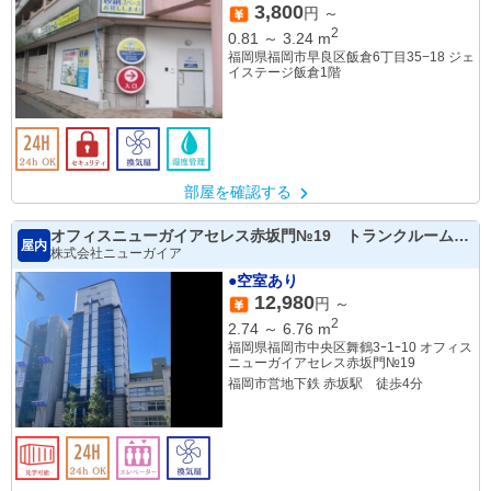
3,800
円 ～
2
0.81
～
3.24
m
福岡県福岡市早良区飯倉6丁目35−18 ジェ
イステージ飯倉1階
部屋を確認する
オフィスニューガイアセレス赤坂門№19 トランクルーム
屋内
（地下1階）
株式会社ニューガイア
●空室あり
12,980
円 ～
2
2.74
～
6.76
m
福岡県福岡市中央区舞鶴3ｰ1ｰ10 オフィス
ニューガイアセレス赤坂門№19
福岡市営地下鉄 赤坂駅 徒歩4分