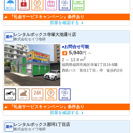
『礼金サービスキャンペーン』条件あり
部屋を確認する
レンタルボックス寺塚大池通り店
屋外
株式会社セイワ地研
●お問合せ可能
5,940
円 ～
2
2
～
12.8
m
福岡県福岡市南区寺塚1丁目16-8隣
西鉄バス「長住1丁目」停 徒歩約2分
『礼金サービスキャンペーン』条件あり
部屋を確認する
レンタルボックス那珂1丁目店
屋外
株式会社セイワ地研