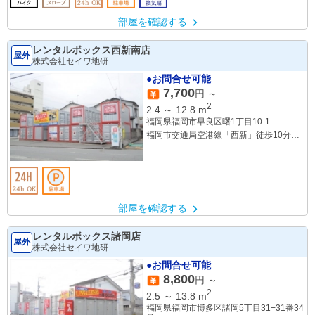
部屋を確認する
レンタルボックス西新南店
屋外
株式会社セイワ地研
●お問合せ可能
7,700
円 ～
2
2.4
～
12.8
m
福岡県福岡市早良区曙1丁目10-1
福岡市交通局空港線「西新」徒歩10分
西鉄バス「祖原」徒歩2分
部屋を確認する
レンタルボックス諸岡店
屋外
株式会社セイワ地研
●お問合せ可能
8,800
円 ～
2
2.5
～
13.8
m
福岡県福岡市博多区諸岡5丁目31−31番34