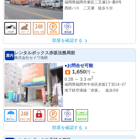
福岡県福岡市東区二又瀬13−番9号
西鉄バス 二又瀬 徒歩５分
部屋を確認する
レンタルボックス赤坂法務局前
屋内
株式会社セイワ地研
●お問合せ可能
1,650
円 ～
2
0.28
～
3.3
m
福岡県福岡市中央区赤坂1丁目14−27
地下鉄空港線「赤坂」 徒歩3分
部屋を確認する