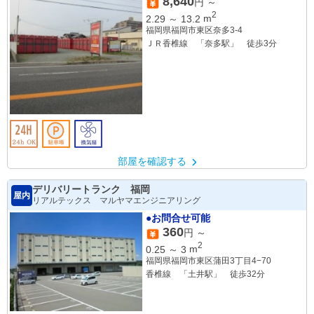
8,640
円 ～
2
2.29
～
13.2
m
福岡県福岡市東区奈多3-4
ＪＲ香椎線 「奈多駅」 徒歩3分
部屋を確認する
デリバリートランク 福岡
屋内
リアルテックス マルヤマエンジニアリング
●お問合せ可能
360
円 ～
2
0.25
～
3
m
福岡県福岡市東区蒲田3丁目4−70
香椎線 「土井駅」 徒歩32分