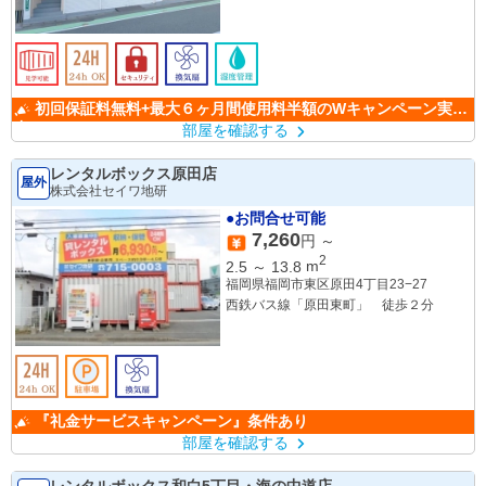
初回保証料無料+最大６ヶ月間使用料半額のWキャンペーン実施
中！
部屋を確認する
レンタルボックス原田店
屋外
株式会社セイワ地研
●お問合せ可能
7,260
円 ～
2
2.5
～
13.8
m
福岡県福岡市東区原田4丁目23−27
西鉄バス線「原田東町」 徒歩２分
『礼金サービスキャンペーン』条件あり
部屋を確認する
レンタルボックス和白5丁目・海の中道店