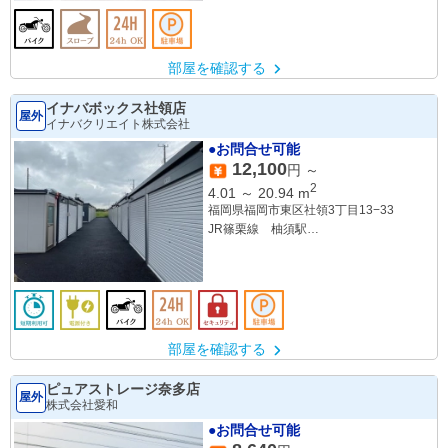
部屋を確認する
イナバボックス社領店
屋外
イナバクリエイト株式会社
●お問合せ可能
12,100
円 ～
2
4.01
～
20.94
m
福岡県福岡市東区社領3丁目13−33
JR篠栗線 柚須駅
JR鹿児島本線 吉塚駅
部屋を確認する
ピュアストレージ奈多店
屋外
株式会社愛和
●お問合せ可能