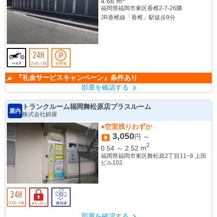
4.66
m
福岡県福岡市東区香椎2-7-26隣
JR香椎線「香椎」駅徒歩9分
『礼金サービスキャンペーン』条件あり
部屋を確認する
トランクルーム福岡舞松原店プラスルーム
屋内
株式会社錦屋
●空室残りわずか
3,050
円 ～
2
0.54
～
2.52
m
福岡県福岡市東区舞松原2丁目11−8 上田
ビル102
部屋を確認する