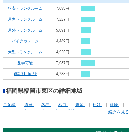
格安トランクルーム
7,099円
屋内トランクルーム
7,227円
屋外トランクルーム
5,091円
バイクガレージ
4,489円
大型トランクルーム
4,925円
見学可能
7,087円
短期利用可能
4,288円
福岡県福岡市東区の詳細地域
二又瀬
原田
名島
和白
奈多
社領
箱崎
舞松原
蒲田
香住ケ丘
香椎
続きを見る