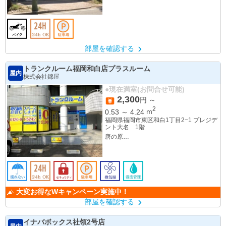
部屋を確認する
トランクルーム福岡和白店プラスルーム
屋内
株式会社錦屋
●現在満室(お問合せ可能)
2,300
円 ～
2
0.53
～
4.24
m
福岡県福岡市東区和白1丁目2−1 プレジデ
ント大名 1階
唐の原
九産大前
大変お得なWキャンペーン実施中！
部屋を確認する
イナバボックス社領2号店