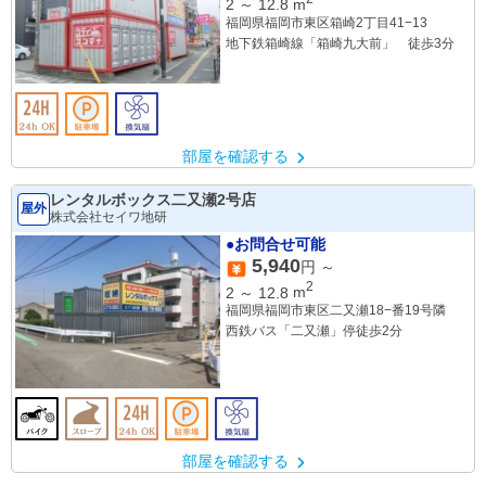
2
～
12.8
m
福岡県福岡市東区箱崎2丁目41−13
地下鉄箱崎線「箱崎九大前」 徒歩3分
部屋を確認する
レンタルボックス二又瀬2号店
屋外
株式会社セイワ地研
●お問合せ可能
5,940
円 ～
2
2
～
12.8
m
福岡県福岡市東区二又瀬18−番19号隣
西鉄バス「二又瀬」停徒歩2分
部屋を確認する