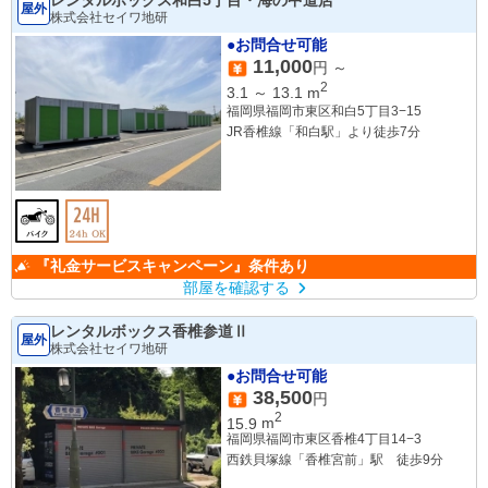
屋外
株式会社セイワ地研
●お問合せ可能
11,000
円 ～
2
3.1
～
13.1
m
福岡県福岡市東区和白5丁目3−15
JR香椎線「和白駅」より徒歩7分
『礼金サービスキャンペーン』条件あり
部屋を確認する
レンタルボックス香椎参道Ⅱ
屋外
株式会社セイワ地研
●お問合せ可能
38,500
円
2
15.9
m
福岡県福岡市東区香椎4丁目14−3
西鉄貝塚線「香椎宮前」駅 徒歩9分