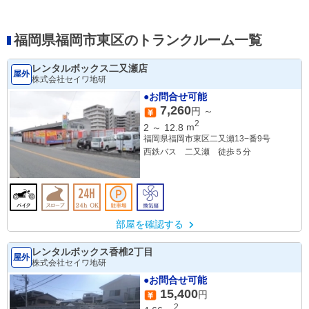
福岡県福岡市東区のトランクルーム一覧
レンタルボックス二又瀬店
屋外
株式会社セイワ地研
●お問合せ可能
7,260
円 ～
2
2
～
12.8
m
福岡県福岡市東区二又瀬13−番9号
西鉄バス 二又瀬 徒歩５分
部屋を確認する
レンタルボックス香椎2丁目
屋外
株式会社セイワ地研
●お問合せ可能
15,400
円
2