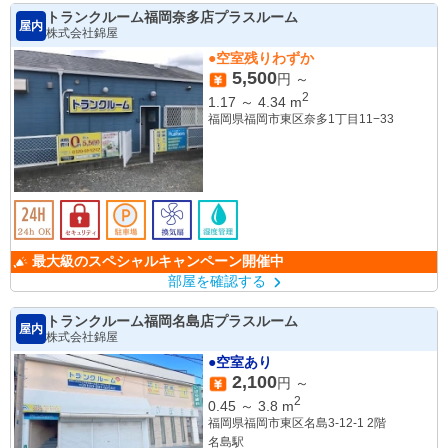
トランクルーム福岡奈多店プラスルーム
屋内
株式会社錦屋
●空室残りわずか
5,500
円 ～
2
1.17
～
4.34
m
福岡県福岡市東区奈多1丁目11−33
最大級のスペシャルキャンペーン開催中
部屋を確認する
トランクルーム福岡名島店プラスルーム
屋内
株式会社錦屋
●空室あり
2,100
円 ～
2
0.45
～
3.8
m
福岡県福岡市東区名島3-12-1 2階
名島駅