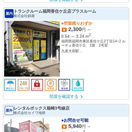
トランクルーム福岡香住ケ丘店プラスルーム
屋内
株式会社錦屋
●空室残りわずか
2,300
円 ～
2
0.54
～
3.24
m
福岡県福岡市東区香住ケ丘2丁目14−2 ル
ーチェ香住ケ丘 1階 2号室
九産大前駅
香椎花園駅
部屋を確認する
レンタルボックス箱崎3号線店
屋外
株式会社セイワ地研
●お問合せ可能
5,940
円 ～
2