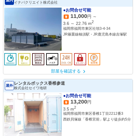
屋内
イナバクリエイト株式会社
●お問合せ可能
11,000
円 ～
2
3.6
～
22.76
m
福岡県福岡市東区社領3-4-34
JR篠栗線柚須駅・JR鹿児島本線吉塚駅
部屋を確認する
レンタルボックス香椎参道
屋外
株式会社セイワ地研
●お問合せ可能
13,200
円
2
3.5
m
福岡県福岡市東区香椎1丁目2212番3
西鉄貝塚線「香椎宮前」駅より徒歩約5分