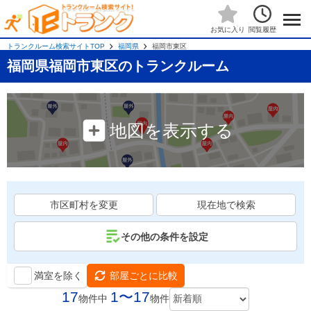
閲覧履歴
お気に入り
トランクルーム検索サイトTOP
福岡県
福岡市東区
福岡県福岡市東区のトランクルーム
地図を表示する
市区町村を変更
現在地で検索
その他の条件を設定
満室を除く
部屋ごとに比較
17
1〜17
物件中
物件