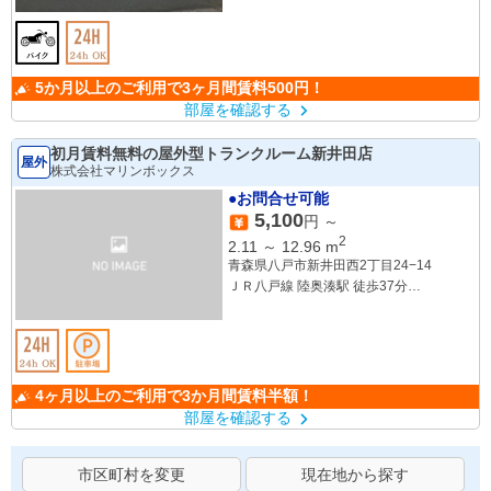
5か月以上のご利用で3ヶ月間賃料500円！
部屋を確認する
初月賃料無料の屋外型トランクルーム新井田店
屋外
株式会社マリンボックス
●お問合せ可能
5,100
円 ～
2
2.11
～
12.96
m
青森県八戸市新井田西2丁目24−14
ＪＲ八戸線 陸奥湊駅 徒歩37分
ＪＲ八戸線 小中野駅 徒歩37分
ＪＲ八戸線 本八戸駅 徒歩49分
4ヶ月以上のご利用で3か月間賃料半額！
部屋を確認する
市区町村を変更
現在地から探す