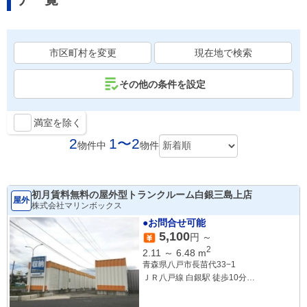
市区町村を変更
現在地で検索
その他の条件を設定
満室を除く
2
1〜2
物件中
物件
初月賃料無料の屋外型トランクルーム白銀三島上店
屋外
株式会社マリンボックス
●お問合せ可能
5,100
円 ～
2
2.11
～
6.48
m
青森県八戸市長苗代33−1
ＪＲ八戸線 白銀駅 徒歩10分
ＪＲ八戸線 陸奥湊駅 徒歩19分
ＪＲ八戸線 鮫駅 徒歩28分