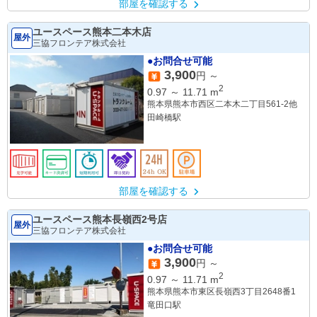
部屋を確認する
ユースペース熊本二本木店
屋外
三協フロンテア株式会社
●お問合せ可能
3,900
円 ～
2
0.97
～
11.71
m
熊本県熊本市西区二本木二丁目561-2他
田崎橋駅
部屋を確認する
ユースペース熊本長嶺西2号店
屋外
三協フロンテア株式会社
●お問合せ可能
3,900
円 ～
2
0.97
～
11.71
m
熊本県熊本市東区長嶺西3丁目2648番1
竜田口駅