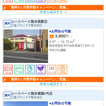
「賃料3ヶ月間半額キャンペーン」実施
中！ （キャンペーン期間：6/1～9/30）
部屋を確認する
ユースペース熊本黒髪店
屋外
三協フロンテア株式会社
●お問合せ可能
3,900
円 ～
2
0.97
～
11.71
m
熊本県熊本市中央区黒髪3丁目5−11
坪井川公園駅
「賃料3ヶ月間半額キャンペーン」実施
中！ （キャンペーン期間：6/1～9/30）
部屋を確認する
ユースペース熊本菊陽2号店
屋外
三協フロンテア株式会社
●お問合せ可能