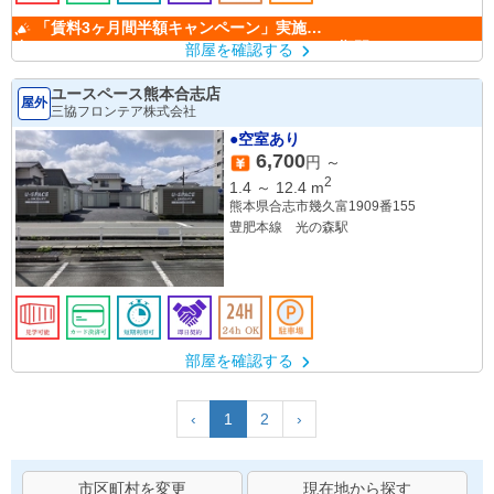
「賃料3ヶ月間半額キャンペーン」実施
中！ （キャンペーン期間：6/1～9/30）
部屋を確認する
ユースペース熊本合志店
屋外
三協フロンテア株式会社
●空室あり
6,700
円 ～
2
1.4
～
12.4
m
熊本県合志市幾久富1909番155
豊肥本線 光の森駅
部屋を確認する
‹
1
2
›
市区町村を変更
現在地から探す