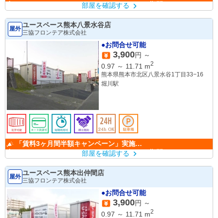
中！ （キャンペーン期間：6/1～9/30）
部屋を確認する
ユースペース熊本八景水谷店
屋外
三協フロンテア株式会社
●お問合せ可能
3,900
円 ～
2
0.97
～
11.71
m
熊本県熊本市北区八景水谷1丁目33−16
堀川駅
「賃料3ヶ月間半額キャンペーン」実施
中！ （キャンペーン期間：6/1～9/30）
部屋を確認する
ユースペース熊本出仲間店
屋外
三協フロンテア株式会社
●お問合せ可能
3,900
円 ～
2
0.97
～
11.71
m