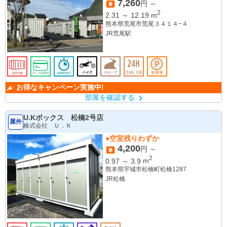
7,260
円 ～
2
2.31
～
12.19
m
熊本県荒尾市荒尾３４１４−４
JR荒尾駅
お得なキャンペーン実施中!
部屋を確認する
U.Kボックス 松橋2号店
屋外
株式会社 Ｕ．Ｋ
●空室残りわずか
4,200
円 ～
2
0.97
～
3.9
m
熊本県宇城市松橋町松橋1287
JR松橋