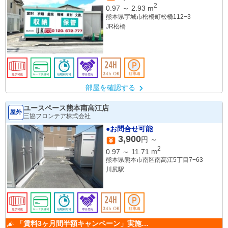
2
0.97
～
2.93
m
熊本県宇城市松橋町松橋112−3
JR松橋
部屋を確認する
ユースペース熊本南高江店
屋外
三協フロンテア株式会社
●お問合せ可能
3,900
円 ～
2
0.97
～
11.71
m
熊本県熊本市南区南高江5丁目7−63
川尻駅
「賃料3ヶ月間半額キャンペーン」実施