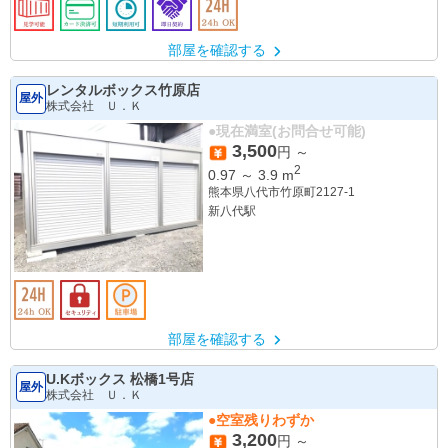
部屋を確認する
レンタルボックス竹原店
屋外
株式会社 Ｕ．Ｋ
●現在満室(お問合せ可能)
3,500
円 ～
2
0.97
～
3.9
m
熊本県八代市竹原町2127-1
新八代駅
部屋を確認する
U.Kボックス 松橋1号店
屋外
株式会社 Ｕ．Ｋ
●空室残りわずか
3,200
円 ～