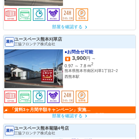
部屋を確認する
ユースペース熊本刈草店
屋外
三協フロンテア株式会社
●お問合せ可能
3,900
円 ～
2
0.97
～
7.8
m
熊本県熊本市南区刈草1丁目2−2
西熊本駅
「賃料3ヶ月間半額キャンペーン」実施
中！ （キャンペーン期間：6/1～9/30）
部屋を確認する
ユースペース熊本菊陽4号店
屋外
三協フロンテア株式会社