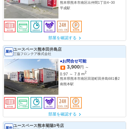
熊本県熊本市南区出仲間1丁目4−30
平成駅
部屋を確認する
ユースペース熊本田井島店
屋外
三協フロンテア株式会社
●お問合せ可能
3,900
円 ～
2
0.97
～
7.8
m
熊本県熊本市南区田迎町田井島681番2
南熊本駅
部屋を確認する
ユースペース熊本菊陽3号店
屋外