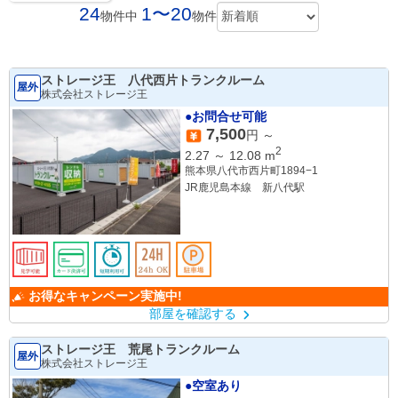
24
1〜20
物件中
物件
ストレージ王 八代西片トランクルーム
屋外
株式会社ストレージ王
●お問合せ可能
7,500
円 ～
2
2.27
～
12.08
m
熊本県八代市西片町1894−1
JR鹿児島本線 新八代駅
お得なキャンペーン実施中!
部屋を確認する
ストレージ王 荒尾トランクルーム
屋外
株式会社ストレージ王
●空室あり