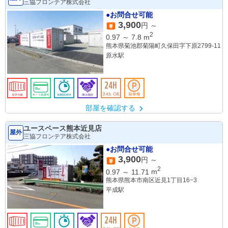
三協フロンテア株式会社
●お問合せ可能
3,900
円 ～
2
0.97
～
7.8
m
熊本県菊池郡菊陽町久保田字下原2799-11
原水駅
部屋を確認する
ユースペース熊本近見店
屋外
三協フロンテア株式会社
●お問合せ可能
3,900
円 ～
2
0.97
～
11.71
m
熊本県熊本市南区近見1丁目16−3
平成駅