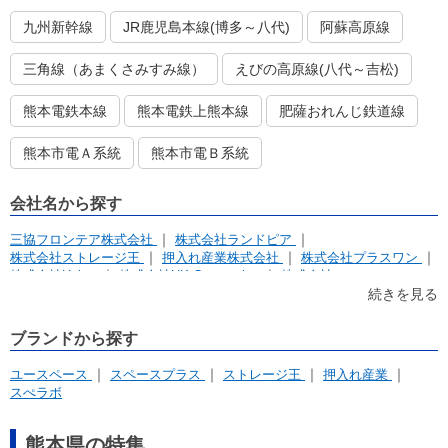
九州新幹線
JR鹿児島本線(博多～八代)
阿蘇高原線
三角線（あまくさみすみ線）
えびの高原線(八代～吉松)
熊本電鉄本線
熊本電鉄上熊本線
肥薩おれんじ鉄道線
熊本市電Ａ系統
熊本市電Ｂ系統
会社名から探す
三協フロンテア株式会社
株式会社ランドピア
株式会社ストレージ王
押入れ産業株式会社
株式会社プラスワン
株式会社Heiwa
株式会社UK Corporation
株式会社 Ｕ．Ｋ
続きを見る
ブランドから探す
ユースペース
スペースプラス
ストレージ王
押入れ産業
スぺラボ
熊本県の特集