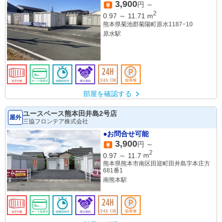
3,900
円 ～
2
0.97
～
11.71
m
熊本県菊池郡菊陽町原水1187−10
原水駅
部屋を確認する
ユースペース熊本田井島2号店
屋外
三協フロンテア株式会社
●お問合せ可能
3,900
円 ～
2
0.97
～
11.7
m
熊本県熊本市南区田迎町田井島字本庄方
681番1
南熊本駅