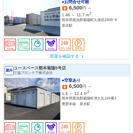
●お問合せ可能
6,500
円 ～
2
1.46
～
11.7
m
熊本県菊池郡菊陽町久保田2808−8
原水駅
部屋を確認する
ユースペース熊本菊陽5号店
屋外
三協フロンテア株式会社
●空室あり
6,500
円 ～
2
1.4
～
12.4
m
熊本県菊池郡菊陽町津久礼164番3
豊肥本線 原水駅