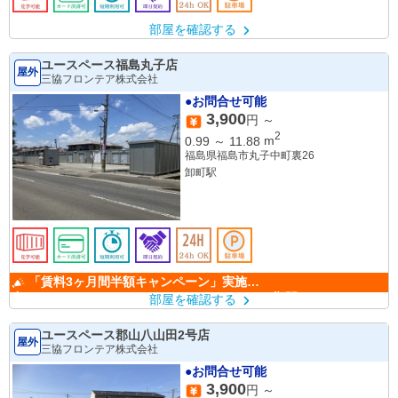
部屋を確認する
ユースペース福島丸子店
屋外
三協フロンテア株式会社
●お問合せ可能
3,900
円 ～
2
0.99
～
11.88
m
福島県福島市丸子中町裏26
卸町駅
「賃料3ヶ月間半額キャンペーン」実施
中！ （キャンペーン期間：6/1～9/30）
部屋を確認する
ユースペース郡山八山田2号店
屋外
三協フロンテア株式会社
●お問合せ可能
3,900
円 ～