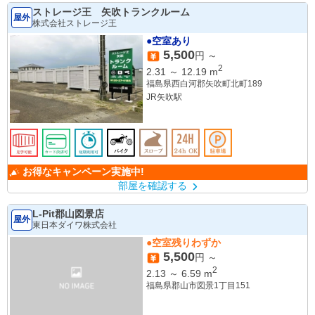
ストレージ王 矢吹トランクルーム
屋外
株式会社ストレージ王
●空室あり
5,500
円 ～
2
2.31
～
12.19
m
福島県西白河郡矢吹町北町189
JR矢吹駅
お得なキャンペーン実施中!
部屋を確認する
L-Pit郡山図景店
屋外
東日本ダイワ株式会社
●空室残りわずか
5,500
円 ～
2
2.13
～
6.59
m
福島県郡山市図景1丁目151