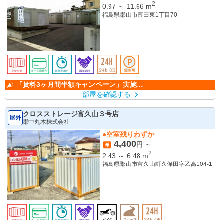
2
0.97
～
11.66
m
福島県郡山市富田東1丁目70
「賃料3ヶ月間半額キャンペーン」実施
中！ （キャンペーン期間：6/1～9/30）
部屋を確認する
クロスストレージ富久山３号店
屋外
郡中丸木株式会社
●空室残りわずか
4,400
円 ～
2
2.43
～
6.48
m
福島県郡山市富久山町久保田字乙高104-1