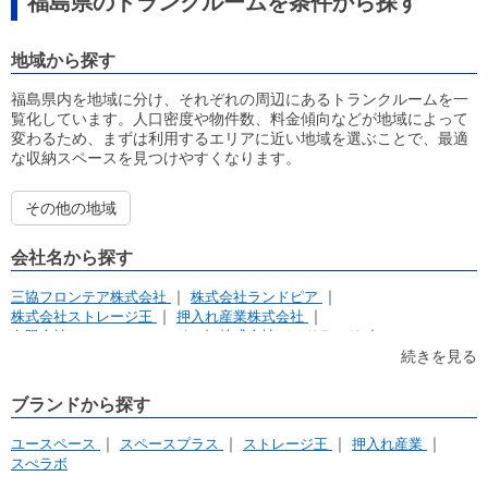
福島県のトランクルームを条件から探す
地域から探す
福島県内を地域に分け、それぞれの周辺にあるトランクルームを一
覧化しています。人口密度や物件数、料金傾向などが地域によって
変わるため、まずは利用するエリアに近い地域を選ぶことで、最適
な収納スペースを見つけやすくなります。
その他の地域
会社名から探す
三協フロンテア株式会社
株式会社ランドピア
株式会社ストレージ王
押入れ産業株式会社
有限会社ユアスペースエンヤ
株式会社バードランド
株式会社UK Corporation
東日本ダイワ株式会社
続きを見る
郡中丸木株式会社
アドレス賃貸株式会社
合同会社JOINTSPACE
ブランドから探す
ユースペース
スペースプラス
ストレージ王
押入れ産業
スぺラボ