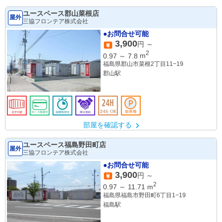
ユースペース郡山菜根店
屋外
三協フロンテア株式会社
●お問合せ可能
3,900
円 ～
2
0.97
～
7.8
m
福島県郡山市菜根2丁目11−19
郡山駅
部屋を確認する
ユースペース福島野田町店
屋外
三協フロンテア株式会社
●お問合せ可能
3,900
円 ～
2
0.97
～
11.71
m
福島県福島市野田町6丁目1−19
福島駅