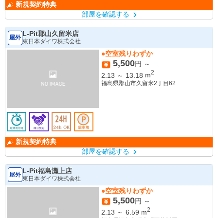
新規契約特典
部屋を確認する
L-Pit郡山久留米店
屋外
東日本ダイワ株式会社
●空室残りわずか
5,500
円 ～
2
2.13
～
13.18
m
福島県郡山市久留米2丁目62
新規契約特典
部屋を確認する
L-Pit福島瀬上店
屋外
東日本ダイワ株式会社
●空室残りわずか
5,500
円 ～
2
2.13
～
6.59
m