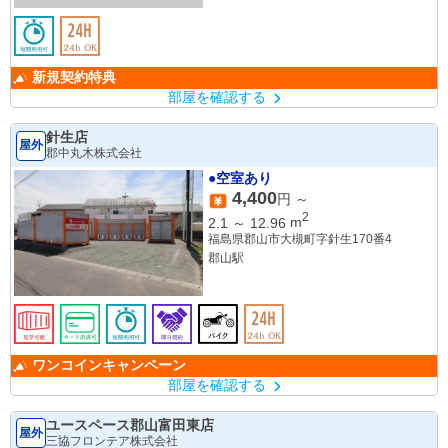
新規契約特典
部屋を確認する
針生店
屋外
郡中丸木株式会社
●空室あり
4,400
円 ～
2
2.1
～
12.96
m
福島県郡山市大槻町字針生170番4
郡山駅
ワンコインキャンペーン
部屋を確認する
ユースペース郡山富田東店
屋外
三協フロンテア株式会社