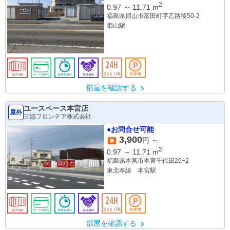
2
0.97
～
11.71
m
福島県郡山市富田町字乙路後50-2
郡山駅
部屋を確認する
ユースペース本宮店
屋外
三協フロンテア株式会社
●お問合せ可能
3,900
円 ～
2
0.97
～
11.71
m
福島県本宮市本宮千代田26−2
東北本線 本宮駅
部屋を確認する