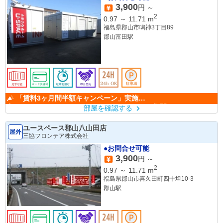
3,900
円 ～
2
0.97
～
11.71
m
福島県郡山市鳴神3丁目89
郡山富田駅
「賃料3ヶ月間半額キャンペーン」実施
中！ （キャンペーン期間：6/1～9/30）
部屋を確認する
ユースペース郡山八山田店
屋外
三協フロンテア株式会社
●お問合せ可能
3,900
円 ～
2
0.97
～
11.71
m
福島県郡山市喜久田町四十坦10-3
郡山駅