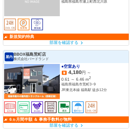
福島県福島市瀬上町西北川原
新規契約特典
部屋を確認する
BBOX福島荒町店
屋内
株式会社バードランド
●空室あり
4,180
円 ～
2
0.61
～
6.46
m
福島県福島市荒町3−9
JR東北本線 福島駅 徒歩12分
6ヵ月間半額 ＆ 事務手数料が無料
部屋を確認する