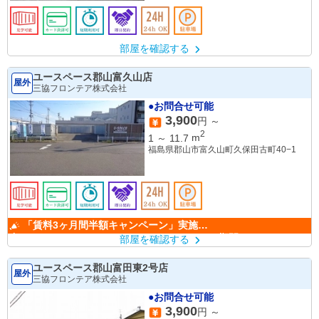
部屋を確認する
ユースペース郡山富久山店
屋外
三協フロンテア株式会社
●お問合せ可能
3,900
円 ～
2
1
～
11.7
m
福島県郡山市富久山町久保田古町40−1
「賃料3ヶ月間半額キャンペーン」実施
中！ （キャンペーン期間：6/1～9/30）
部屋を確認する
ユースペース郡山富田東2号店
屋外
三協フロンテア株式会社
●お問合せ可能
3,900
円 ～