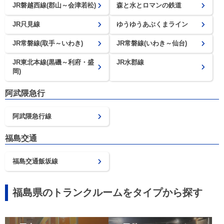
JR磐越西線(郡山～会津若松)
森と水とロマンの鉄道
JR只見線
ゆうゆうあぶくまライン
JR常磐線(取手～いわき)
JR常磐線(いわき～仙台)
JR東北本線(黒磯～利府・盛
JR水郡線
岡)
阿武隈急行
阿武隈急行線
福島交通
福島交通飯坂線
福島県のトランクルームをタイプから探す