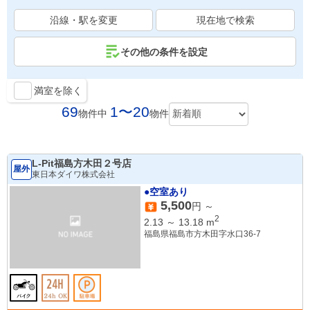
沿線・駅を変更
現在地で検索
その他の条件を設定
満室を除く
69
1〜20
物件中
物件
L-Pit福島方木田２号店
屋外
東日本ダイワ株式会社
●空室あり
5,500
円 ～
2
2.13
～
13.18
m
福島県福島市方木田字水口36-7