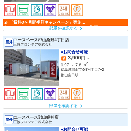
「賃料3ヶ月間半額キャンペーン」実施
中！ （キャンペーン期間：6/1～9/30）
部屋を確認する
ユースペース郡山桑野4丁目店
屋外
三協フロンテア株式会社
●お問合せ可能
3,900
円 ～
2
0.97
～
7.8
m
福島県郡山市桑野4丁目7−2
郡山富田駅
部屋を確認する
ユースペース郡山鳴神店
屋外
三協フロンテア株式会社
●お問合せ可能