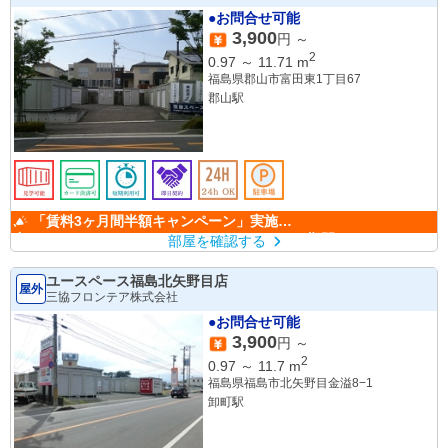
●お問合せ可能
3,900
円 ～
2
0.97
～
11.71
m
福島県郡山市富田東1丁目67
郡山駅
「賃料3ヶ月間半額キャンペーン」実施
中！ （キャンペーン期間：6/1～9/30）
部屋を確認する
ユースペース福島北矢野目店
屋外
三協フロンテア株式会社
●お問合せ可能
3,900
円 ～
2
0.97
～
11.7
m
福島県福島市北矢野目金溢8−1
卸町駅