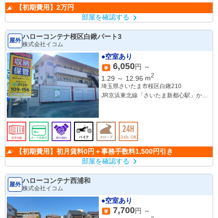
【初期費用】2万円
部屋を確認する
ハローコンテナ桜区白鍬パート3
屋外
株式会社イコム
●空室あり
6,050
円 ～
2
1.29
～
12.96
m
埼玉県さいたま市桜区白鍬210
JR京浜東北線「さいたま新都心駅」から
バス21分
「在家橋通り」バス停 徒歩約1分
【初期費用】初月賃料0円＋事務手数料1,500円引き
部屋を確認する
ハローコンテナ西浦和
屋外
株式会社イコム
●空室あり
7,700
円 ～