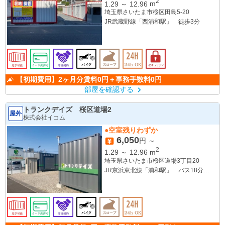
2
1.29
～
12.96
m
埼玉県さいたま市桜区田島5-20
JR武蔵野線「西浦和駅」 徒歩3分
【初期費用】2ヶ月分賃料0円＋事務手数料0円
部屋を確認する
トランクデイズ 桜区道場2
屋外
株式会社イコム
●空室残りわずか
6,050
円 ～
2
1.29
～
12.96
m
埼玉県さいたま市桜区道場3丁目20
JR京浜東北線「浦和駅」 バス18分
「道場」バス停 徒歩約3分