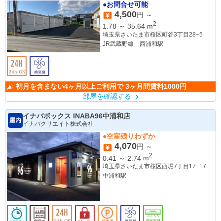
●お問合せ可能
4,500
円 ～
2
1.78
～
35.64
m
埼玉県さいたま市桜区町谷3丁目28−5
JR武蔵野線 西浦和駅
初月を含まない4ヶ月以上ご利用で 3ヶ月間賃料1000円
部屋を確認する
イナバボックス INABA96中浦和店
屋内
イナバクリエイト株式会社
●空室残りわずか
4,070
円 ～
2
0.41
～
2.74
m
埼玉県さいたま市桜区西堀7丁目17−17
中浦和駅