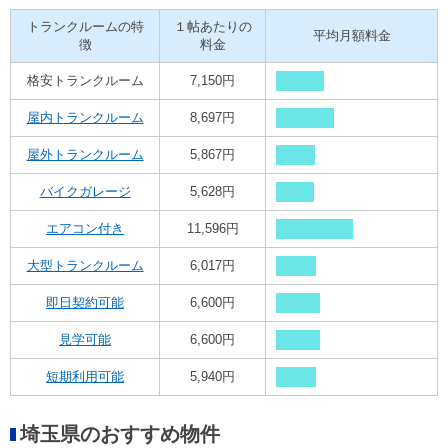
トランクルームの特
１帖あたりの
平均月額料金
徴
料金
格安トランクルーム
7,150円
屋内トランクルーム
8,697円
屋外トランクルーム
5,867円
バイクガレージ
5,628円
エアコン付き
11,596円
大型トランクルーム
6,017円
即日契約可能
6,600円
見学可能
6,600円
短期利用可能
5,940円
埼玉県のおすすめ物件