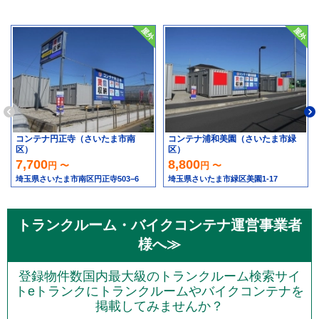
コンテナ円正寺（さいたま市南
コンテナ浦和美園（さいたま市緑
区）
区）
7,700
8,800
円 〜
円 〜
埼玉県さいたま市南区円正寺503−6
埼玉県さいたま市緑区美園1-17
トランクルーム・バイクコンテナ運営事業者
様へ≫
登録物件数国内最大級のトランクルーム検索サイ
トeトランクにトランクルームやバイクコンテナを
掲載してみませんか？