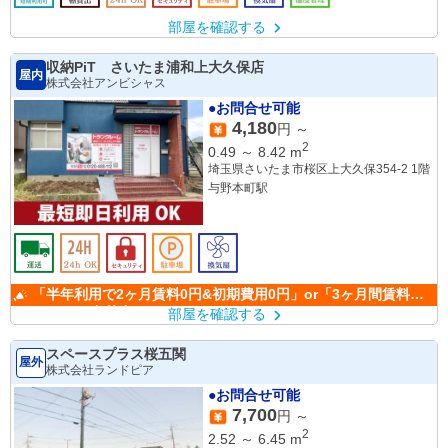
部屋を確認する
収納PiT さいたま浦和上大久保店
屋内
株式会社アンビシャス
●お問合せ可能
4,180
円 ～
2
0.49
～
8.42
m
埼玉県さいたま市桜区上大久保354-2 1階
与野本町駅
「半年利用で2ヶ月賃料0円&初期費用0円」or「3ヶ月間賃料
50％OFF」(条件有)
部屋を確認する
スペースプラス桜五関
屋外
株式会社ランドピア
●お問合せ可能
7,700
円 ～
2
2.52
～
6.45
m