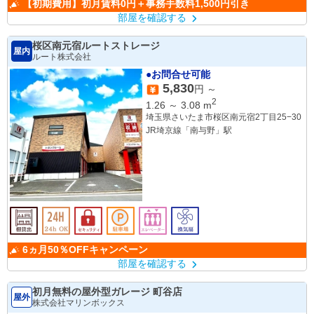
【初期費用】初月賃料0円＋事務手数料1,500円引き
部屋を確認する
桜区南元宿ルートストレージ
屋内
ルート株式会社
●お問合せ可能
5,830
円 ～
2
1.26
～
3.08
m
埼玉県さいたま市桜区南元宿2丁目25−30
JR埼京線「南与野」駅
6ヵ月50％OFFキャンペーン
部屋を確認する
初月無料の屋外型ガレージ 町谷店
屋外
株式会社マリンボックス