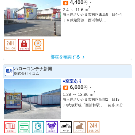
4,400
円 ～
2
2.4
～
11.6
m
埼玉県さいたま市桜区田島8丁目4−4
ＪＲ武蔵野線 西浦和駅
ＪＲ埼京線 中浦和駅
ＪＲ埼京線 武蔵浦和駅
部屋を確認する
ハローコンテナ新開
屋外
株式会社イコム
●空室あり
6,600
円 ～
2
1.29
～
12.96
m
埼玉県さいたま市桜区新開2丁目19
JR武蔵野線「西浦和駅 」 徒歩18分