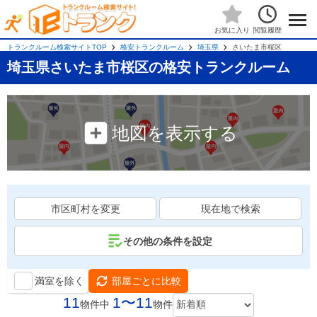
閲覧履歴
お気に入り
トランクルーム検索サイトTOP
格安トランクルーム
埼玉県
さいたま市桜区
埼玉県さいたま市桜区の格安トランクルーム
地図を表示する
市区町村を変更
現在地で検索
その他の条件を設定
満室を除く
部屋ごとに比較
11
1〜11
物件中
物件