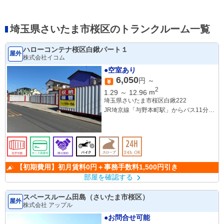
埼玉県さいたま市桜区のトランクルーム一覧
ハローコンテナ桜区白鍬パート１
屋外
株式会社イコム
●空室あり
6,050
円 ～
2
1.29
～
12.96
m
埼玉県さいたま市桜区白鍬222
JR埼京線「与野本町駅」からバス11分
「在家橋通り」バス停 徒歩約2分
【初期費用】初月賃料0円＋事務手数料1,500円引き
部屋を確認する
スペースルーム田島（さいたま市桜区）
屋外
株式会社 アップル
●お問合せ可能