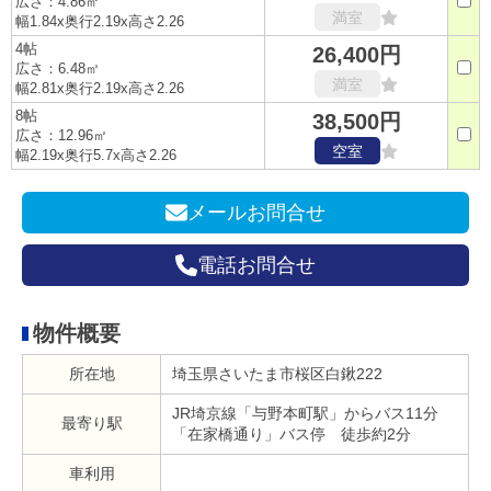
広さ：4.86㎡
満室
幅1.84x奥行2.19x高さ2.26
4帖
26,400円
広さ：6.48㎡
満室
幅2.81x奥行2.19x高さ2.26
8帖
38,500円
広さ：12.96㎡
空室
幅2.19x奥行5.7x高さ2.26
メールお問合せ
電話お問合せ
物件概要
所在地
埼玉県さいたま市桜区白鍬222
JR埼京線「与野本町駅」からバス11分
最寄り駅
「在家橋通り」バス停 徒歩約2分
車利用