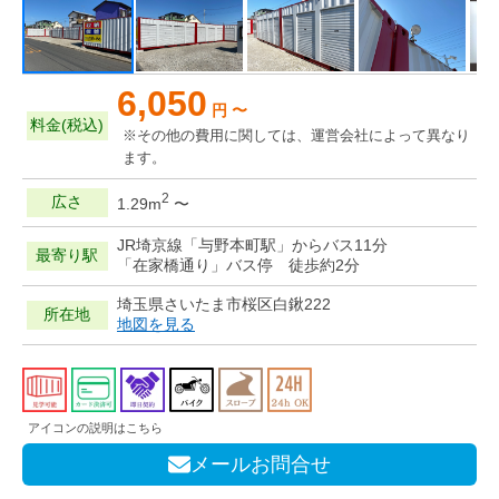
6,050
円 〜
料金(税込)
※その他の費用に関しては、運営会社によって異なり
ます。
2
広さ
1.29m
〜
JR埼京線「与野本町駅」からバス11分
最寄り駅
「在家橋通り」バス停 徒歩約2分
埼玉県さいたま市桜区白鍬222
所在地
地図を見る
アイコンの説明はこちら
メールお問合せ