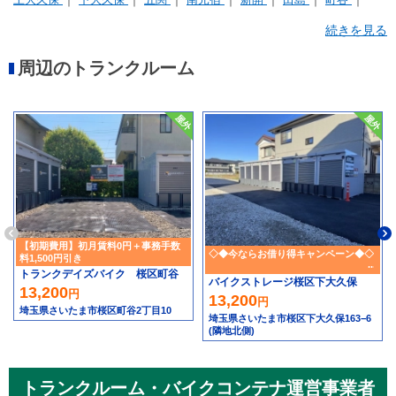
白鍬
神田
西堀
道場
続きを見る
周辺のトランクルーム
【初期費用】初月賃料0円＋事務手数
◇◆今ならお借り得キャンペーン◆◇
料1,500円引き
トランクデイズバイク 桜区町谷
バイクストレージ桜区下大久保
13,200
円
13,200
円
埼玉県さいたま市桜区町谷2丁目10
埼玉県さいたま市桜区下大久保163−6
(隣地北側)
トランクルーム・バイクコンテナ運営事業者