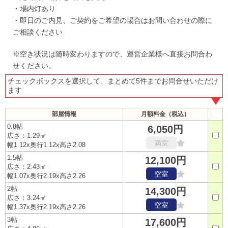
・場内灯あり
・即日のご内見、ご契約をご希望の場合はお問い合わせの際に
ご相談ください
※空き状況は随時変わりますので、運営企業様へ直接お問合わ
せください。
チェックボックスを選択して、まとめて5件までお問合せいただけ
ます
部屋情報
月額料金（税込）
0.8帖
6,050円
広さ：1.29㎡
満室
幅1.12x奥行1.12x高さ2.08
1.5帖
12,100円
広さ：2.43㎡
空室
幅1.07x奥行2.19x高さ2.26
2帖
14,300円
広さ：3.24㎡
空室
幅1.37x奥行2.19x高さ2.26
3帖
17,600円