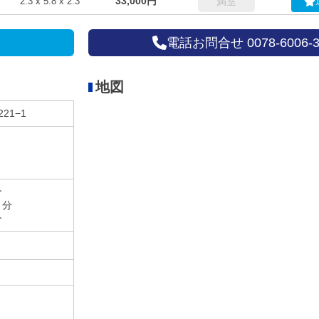
33,000円
2.3 x 5.8 x 2.3
満室
電話お問合せ 0078-6006-3
地図
21−1
分
４分
分