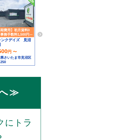
期費用】初月賃料0
事務手数料1,500円引
ランクデイズ 見沼
川
500
円 〜
玉県さいたま市見沼区
250
へ≫
クにトラ
？