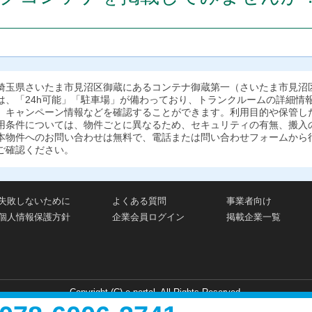
埼玉県さいたま市見沼区御蔵にあるコンテナ御蔵第一（さいたま市見沼
は、「24h可能」「駐車場」が備わっており、トランクルームの詳細情
、キャンペーン情報などを確認することができます。利用目的や保管し
用条件については、物件ごとに異なるため、セキュリティの有無、搬入
本物件へのお問い合わせは無料で、電話または問い合わせフォームから
ご確認ください。
失敗しないために
よくある質問
事業者向け
個人情報保護方針
企業会員ログイン
掲載企業一覧
Copyright (C) e-portal. All Rights Reserved.