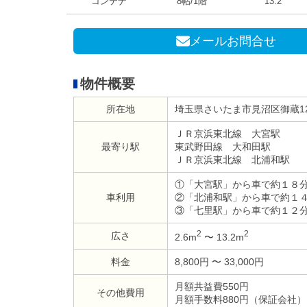
コンテナ
8帖/1階
13.2
メールお問合せ
物件概要
所在地
埼玉県さいたま市見沼区御蔵12
ＪＲ京浜東北線 大宮駅
最寄り駅
東武野田線 大和田駅
ＪＲ京浜東北線 北浦和駅
①「大宮駅」から車で約１８
車利用
②「北浦和駅」から車で約１
③「七里駅」から車で約１２
2
2
広さ
2.6m
〜 13.2m
料金
8,800円 〜 33,000円
月額共益費550円
その他費用
月額手数料880円（保証会社）