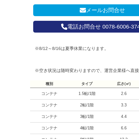
メールお問合せ
電話お問合せ 0078-6006-37
※8/12～8/16は夏季休業になります。
※空き状況は随時変わりますので、運営企業様へ直接
種別
タイプ
広さ(㎡)
コンテナ
1.5帖/1階
2.6
コンテナ
2帖/1階
3.3
コンテナ
3帖/1階
4.4
コンテナ
4帖/1階
6.6