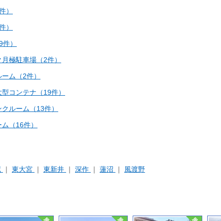
件）
件）
9件）
月極駐車場（2件）
ーム（2件）
型コンテナ（19件）
クルーム（13件）
ム（16件）
蔵
東大宮
東新井
深作
蓮沼
風渡野