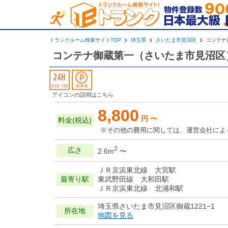
トランクルーム検索サイトTOP
埼玉県
さいたま市見沼区
コンテナ
コンテナ御蔵第一（さいたま市見沼区
アイコンの説明はこちら
8,800
円 〜
料金(税込)
※その他の費用に関しては、運営会社によ
2
広さ
2.6m
〜
ＪＲ京浜東北線 大宮駅
最寄り駅
東武野田線 大和田駅
ＪＲ京浜東北線 北浦和駅
埼玉県さいたま市見沼区御蔵1221−1
所在地
地図を見る