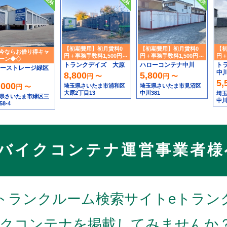
【初期費用】初月賃料0
【初期費用】初月賃料0
【初
今ならお借り得キャ
円＋事務手数料1,500円引
円＋事務手数料1,500円引
円＋
ーン◆◇
き
き
き
トランクデイズ 大原
ハローコンテナ中川
ト
ーストレージ緑区
中
8,800
5,800
円 〜
円 〜
5,
,000
埼玉県さいたま市浦和区
埼玉県さいたま市見沼区
円 〜
大原2丁目13
中川381
埼
県さいたま市緑区三
中川
58-4
バイクコンテナ運営事業者様
トランクルーム検索サイトeトラン
クコンテナを掲載してみませんか