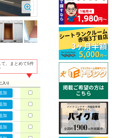
して、まとめて5件
す
に入り
追加
追加
追加
追加