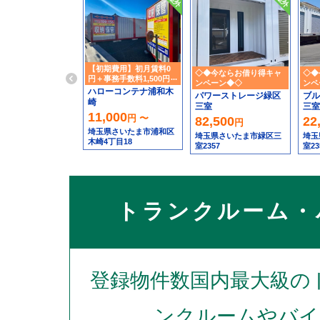
【初期費用】初月賃料0
◇◆今ならお借り得キャ
◇◆
円＋事務手数料1,500円引
ンペーン◆◇
ンペ
き
ハローコンテナ浦和木
パワーストレージ緑区
ブル
崎
三室
三室
11,000
円 〜
82,500
22
円
埼玉県さいたま市浦和区
埼玉県さいたま市緑区三
埼玉
木崎4丁目18
室2357
室23
トランクルーム・
登録物件数国内最大級の
ンクルームやバイ