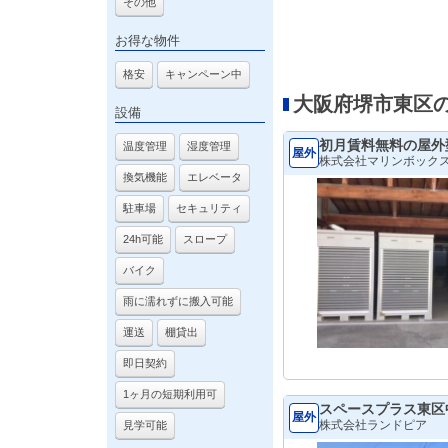
その他
お得な物件
格安
キャンペーン中
大阪府堺市東区
設備
初月賃料無料の屋外
温度管理
湿度管理
屋外
株式会社マリンボック
換気機能
エレベータ
駐車場
セキュリティ
24h可能
スロープ
バイク
雨に濡れずに搬入可能
運送
棚貸出
即日契約
1ヶ月の短期利用可
スペースプラス東区
屋外
株式会社ランドピア
見学可能