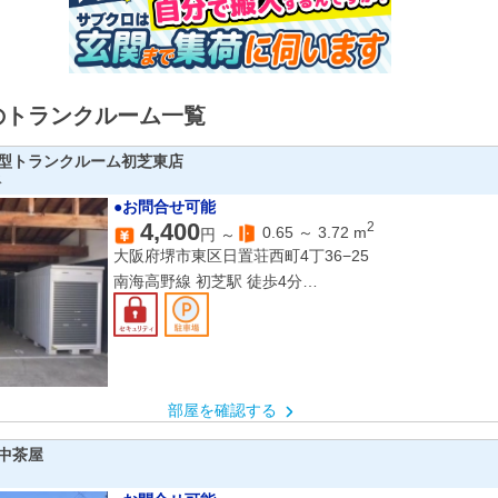
のトランクルーム一覧
型トランクルーム初芝東店
ス
●お問合せ可能
4,400
2
0.65
～
3.72
m
円 ～
大阪府堺市東区日置荘西町4丁36−25
南海高野線 初芝駅 徒歩4分
南海高野線 萩原天神駅 徒歩12分
南海高野線 白鷺駅 徒歩25分
部屋を確認する
中茶屋