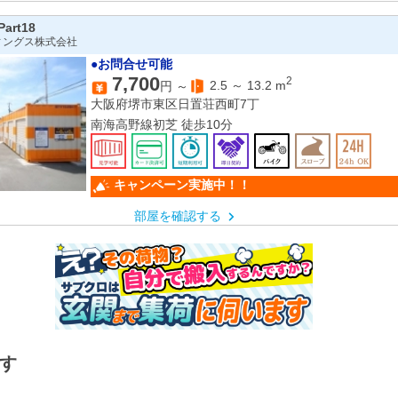
rt18
ィングス株式会社
●お問合せ可能
7,700
2
2.5
～
13.2
m
円 ～
大阪府堺市東区日置荘西町7丁
南海高野線初芝 徒歩10分
キャンペーン実施中！！
部屋を確認する
す