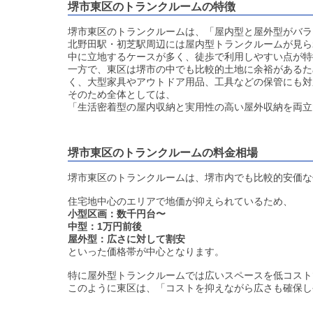
堺市東区のトランクルームの特徴
堺市東区のトランクルームは、「屋内型と屋外型がバラ
北野田駅・初芝駅周辺には屋内型トランクルームが見ら
中に立地するケースが多く、徒歩で利用しやすい点が特
一方で、東区は堺市の中でも比較的土地に余裕があるた
く、大型家具やアウトドア用品、工具などの保管にも対
そのため全体としては、
「生活密着型の屋内収納と実用性の高い屋外収納を両立
堺市東区のトランクルームの料金相場
堺市東区のトランクルームは、堺市内でも比較的安価な
住宅地中心のエリアで地価が抑えられているため、
小型区画：数千円台〜
中型：1万円前後
屋外型：広さに対して割安
といった価格帯が中心となります。
特に屋外型トランクルームでは広いスペースを低コスト
このように東区は、「コストを抑えながら広さも確保し