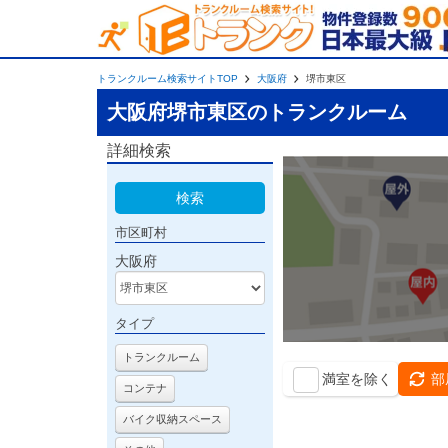
トランクルーム検索サイトTOP
大阪府
堺市東区
大阪府堺市東区のトランクルーム
詳細検索
検索
市区町村
大阪府
タイプ
トランクルーム
満室を除く
部
コンテナ
バイク収納スペース