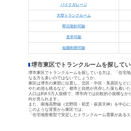
バイクガレージ
大型トランクルーム
即日契約可能
見学可能
短期利用可能
堺市東区でトランクルームを探してい
堺市東区でトランクルームを探している方は、「住宅地
なる方も多いのではないでしょうか。
東区は堺市の東部に位置し、北区・中区・美原区などに
やため池も残るなど、都市と自然が共存した落ち着いた
人口は約8.5万人規模で、堺市内では比較的小規模な
向が見られます。
また、南海高野線（北野田・初芝・萩原天神）を中心に
このような背景から東区では、
「住宅地密着型で安定したトランクルーム需要があるエ