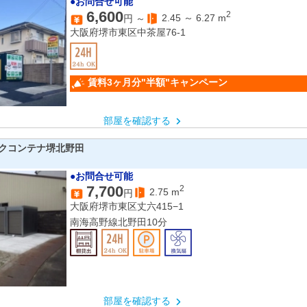
●お問合せ可能
6,600
2
2.45
～
6.27
m
円 ～
大阪府堺市東区中茶屋76-1
賃料3ヶ月分"半額"キャンペーン
部屋を確認する
クコンテナ堺北野田
●お問合せ可能
7,700
2
2.75
m
円
大阪府堺市東区丈六415−1
南海高野線北野田10分
部屋を確認する