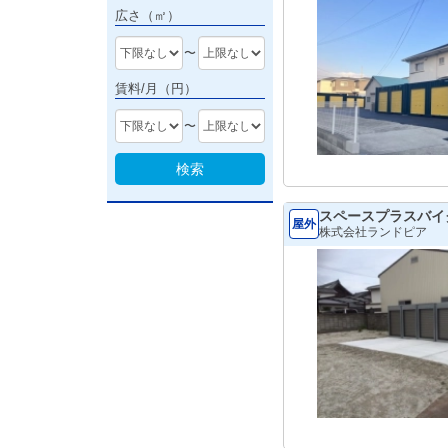
広さ（㎡）
〜
賃料/月（円）
〜
検索
スペースプラスバイ
屋外
株式会社ランドピア