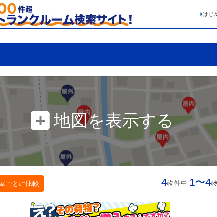
はじ
地図を表示する
4
1〜4
物件中
屋ごとに比較