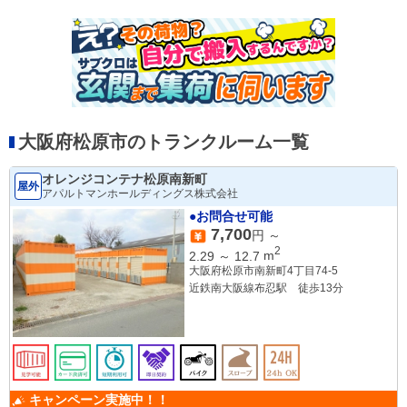
大阪府松原市のトランクルーム一覧
オレンジコンテナ松原南新町
屋外
アパルトマンホールディングス株式会社
●お問合せ可能
7,700
円 ～
2
2.29
～
12.7
m
大阪府松原市南新町4丁目74-5
近鉄南大阪線布忍駅 徒歩13分
キャンペーン実施中！！