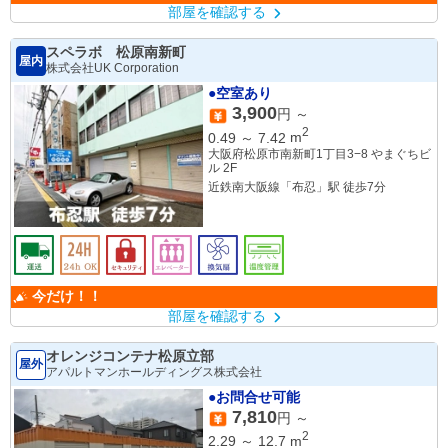
部屋を確認する
スペラボ 松原南新町
屋内
株式会社UK Corporation
●空室あり
3,900
円 ～
2
0.49
～
7.42
m
大阪府松原市南新町1丁目3−8 やまぐちビ
ル 2F
近鉄南大阪線「布忍」駅 徒歩7分
今だけ！！
部屋を確認する
オレンジコンテナ松原立部
屋外
アパルトマンホールディングス株式会社
●お問合せ可能
7,810
円 ～
2
2.29
～
12.7
m