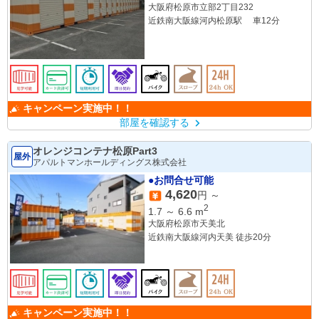
大阪府松原市立部2丁目232
近鉄南大阪線河内松原駅 車12分
キャンペーン実施中！！
部屋を確認する
オレンジコンテナ松原Part3
屋外
アパルトマンホールディングス株式会社
●お問合せ可能
4,620
円 ～
2
1.7
～
6.6
m
大阪府松原市天美北
近鉄南大阪線河内天美 徒歩20分
キャンペーン実施中！！