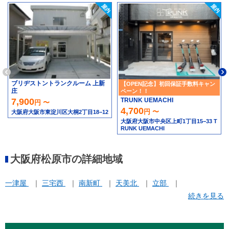
ブリヂストントランクルーム 上新
【OPEN記念】初回保証手数料キャン
庄
ペーン！！
TRUNK UEMACHI
7,900
円 〜
4,700
円 〜
大阪府大阪市東淀川区大桐2丁目18−12
大阪府大阪市中央区上町1丁目15−33 T
RUNK UEMACHI
大阪府松原市の詳細地域
一津屋
三宅西
南新町
天美北
立部
続きを見る