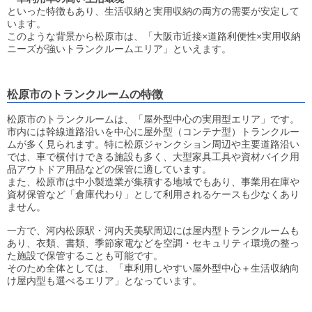
といった特徴もあり、生活収納と実用収納の両方の需要が安定して
います。
このような背景から松原市は、「大阪市近接×道路利便性×実用収納
ニーズが強いトランクルームエリア」といえます。
松原市のトランクルームの特徴
松原市のトランクルームは、「屋外型中心の実用型エリア」です。
市内には幹線道路沿いを中心に屋外型（コンテナ型）トランクルー
ムが多く見られます。特に松原ジャンクション周辺や主要道路沿い
では、車で横付けできる施設も多く、大型家具工具や資材バイク用
品アウトドア用品などの保管に適しています。
また、松原市は中小製造業が集積する地域でもあり、事業用在庫や
資材保管など「倉庫代わり」として利用されるケースも少なくあり
ません。
一方で、河内松原駅・河内天美駅周辺には屋内型トランクルームも
あり、衣類、書類、季節家電などを空調・セキュリティ環境の整っ
た施設で保管することも可能です。
そのため全体としては、「車利用しやすい屋外型中心＋生活収納向
け屋内型も選べるエリア」となっています。