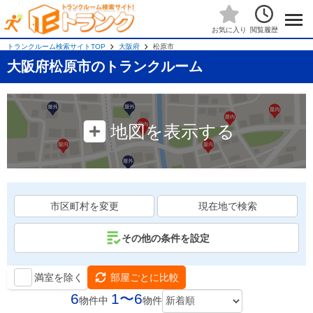
閲覧履歴
お気に入り
トランクルーム検索サイトTOP
大阪府
松原市
大阪府松原市のトランクルーム
地図を表示する
市区町村を変更
現在地で検索
その他の条件を設定
満室を除く
部屋ごとに比較
6
1〜6
物件中
物件