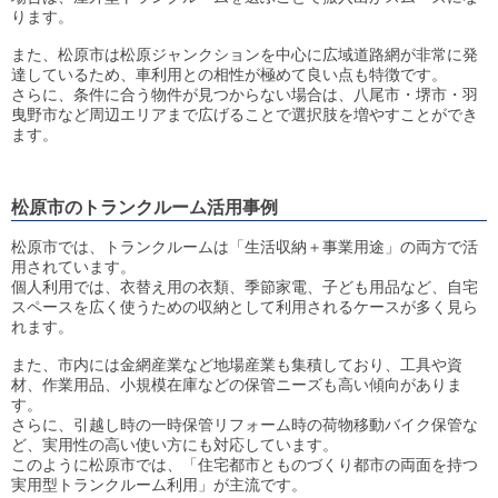
ります。
また、松原市は松原ジャンクションを中心に広域道路網が非常に発
達しているため、車利用との相性が極めて良い点も特徴です。
さらに、条件に合う物件が見つからない場合は、八尾市・堺市・羽
曳野市など周辺エリアまで広げることで選択肢を増やすことができ
ます。
松原市のトランクルーム活用事例
松原市では、トランクルームは「生活収納＋事業用途」の両方で活
用されています。
個人利用では、衣替え用の衣類、季節家電、子ども用品など、自宅
スペースを広く使うための収納として利用されるケースが多く見ら
れます。
また、市内には金網産業など地場産業も集積しており、工具や資
材、作業用品、小規模在庫などの保管ニーズも高い傾向がありま
す。
さらに、引越し時の一時保管リフォーム時の荷物移動バイク保管な
ど、実用性の高い使い方にも対応しています。
このように松原市では、「住宅都市とものづくり都市の両面を持つ
実用型トランクルーム利用」が主流です。