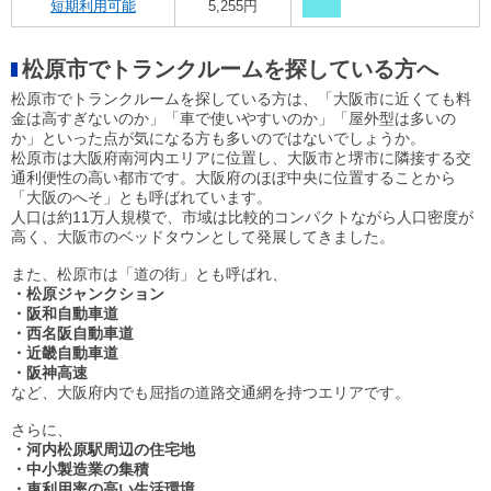
短期利用可能
5,255円
松原市でトランクルームを探している方へ
松原市でトランクルームを探している方は、「大阪市に近くても料
金は高すぎないのか」「車で使いやすいのか」「屋外型は多いの
か」といった点が気になる方も多いのではないでしょうか。
松原市は大阪府南河内エリアに位置し、大阪市と堺市に隣接する交
通利便性の高い都市です。大阪府のほぼ中央に位置することから
「大阪のへそ」とも呼ばれています。
人口は約11万人規模で、市域は比較的コンパクトながら人口密度が
高く、大阪市のベッドタウンとして発展してきました。
また、松原市は「道の街」とも呼ばれ、
・松原ジャンクション
・阪和自動車道
・西名阪自動車道
・近畿自動車道
・阪神高速
など、大阪府内でも屈指の道路交通網を持つエリアです。
さらに、
・河内松原駅周辺の住宅地
・中小製造業の集積
・車利用率の高い生活環境