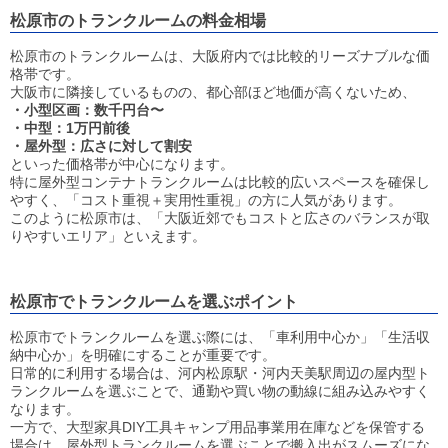
松原市のトランクルームの料金相場
松原市のトランクルームは、大阪府内では比較的リーズナブルな価
格帯です。
大阪市に隣接しているものの、都心部ほど地価が高くないため、
・小型区画：数千円台〜
・中型：1万円前後
・屋外型：広さに対して割安
といった価格帯が中心になります。
特に屋外型コンテナトランクルームは比較的広いスペースを確保し
やすく、「コスト重視＋実用性重視」の方に人気があります。
このように松原市は、「大阪近郊でもコストと広さのバランスが取
りやすいエリア」といえます。
松原市でトランクルームを選ぶポイント
松原市でトランクルームを選ぶ際には、「車利用中心か」「生活収
納中心か」を明確にすることが重要です。
日常的に利用する場合は、河内松原駅・河内天美駅周辺の屋内型ト
ランクルームを選ぶことで、通勤や買い物の動線に組み込みやすく
なります。
一方で、大型家具DIY工具キャンプ用品事業用在庫などを保管する
場合は、屋外型トランクルームを選ぶことで搬入出がスムーズにな