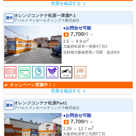
部屋を確認する
オレンジコンテナ松原一津屋P-1
屋外
アパルトマンホールディングス株式会社
●お問合せ可能
7,700
円 ～
2
2.5
～
9.9
m
大阪府松原市一津屋4丁目2
近鉄南大阪線恵我ノ荘駅 徒歩8分
キャンペーン実施中！！
部屋を確認する
オレンジコンテナ松原Part1
屋外
アパルトマンホールディングス株式会社
●お問合せ可能
7,700
円 ～
2
2.29
～
12.7
m
大阪府松原市三宅西5丁目