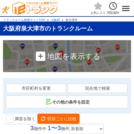
閲覧履歴
お気に入り
トランクルーム検索サイトTOP
大阪府
泉大津市
大阪府泉大津市のトランクルーム
地図を表示する
市区町村を変更
現在地で検索
その他の条件を設定
満室を除く
部屋ごとに比較
3
1〜3
物件中
物件