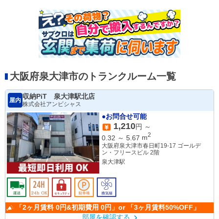
大阪府泉大津市のトランクルーム一覧
収納PiT 泉大津駅北店
屋内
株式会社アンビシャス
●お問合せ可能
1,210
円 ～
2
0.32
～
5.67
m
大阪府泉大津市春日町19-17 ゴールデ
ン・フリースビル 2階
泉大津駅
「2ヶ月賃料 0円&初期費用 0円」or 「3ヶ月賃料50%OFF」
部屋を確認する