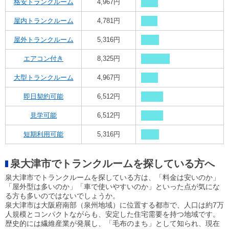
格安トランクルーム
4,967円
屋内トランクルーム
4,781円
屋外トランクルーム
5,316円
エアコン付き
8,325円
大型トランクルーム
4,967円
即日契約可能
6,512円
見学可能
6,512円
短期利用可能
5,316円
泉大津市でトランクルームを探している方へ
泉大津市でトランクルームを探している方は、「料金は安いのか」
「屋外型は多いのか」「車で使いやすいのか」といった点が気にな
る方も多いのではないでしょうか。
泉大津市は大阪府南部（泉州地域）に位置する都市で、人口は約7万
人規模とコンパクトながらも、安定した住宅需要を持つ地域です。
歴史的には繊維産業が発展し、「毛布のまち」として知られ、現在