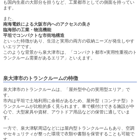
も国内生産の大部分を担うなど、工業都市としての側面を持ってい
ます。
また、
南海電鉄による大阪市内へのアクセスの良さ
臨海部の工業・物流機能
平坦でコンパクトな市街地構造
といった特徴があり、生活と実用の両方の収納ニーズが発生しやす
いエリアです。
このような背景から泉大津市は、「コンパクト都市×実用性重視のト
ランクルーム需要があるエリア」といえます。
泉大津市のトランクルームの特徴
泉大津市のトランクルームは、「屋外型中心の実用型エリア」で
す。
市内は平坦で土地利用に余裕があるため、屋外型（コンテナ型）ト
ランクルームが比較的多く見られます。車で横付けできる施設が中
心で、大型家具や資材、アウトドア用品などの保管に適していま
す。
一方で、泉大津駅周辺などには屋内型トランクルームもあり、空調
やセキュリティが整った環境で衣類や書類を保管することも可能で
す。