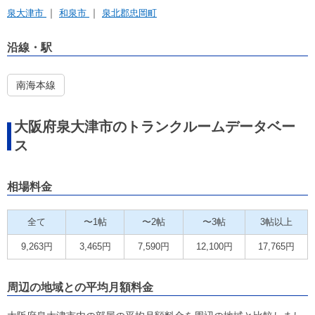
泉大津市
和泉市
泉北郡忠岡町
沿線・駅
南海本線
大阪府泉大津市のトランクルームデータベー
ス
相場料金
全て
〜1帖
〜2帖
〜3帖
3帖以上
9,263円
3,465円
7,590円
12,100円
17,765円
周辺の地域との平均月額料金