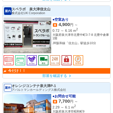
スペラボ 泉大津信太山
屋内
株式会社UK Corporation
●空室あり
4,900
円 ～
2
0.72
～
6.16
m
大阪府泉大津市北豊中町3-7-8 北豊中倉庫
1階
JR阪和線「信太山」駅徒歩10分
今だけ！！
部屋を確認する
オレンジコンテナ泉大津P-1
屋外
アパルトマンホールディングス株式会社
●お問合せ可能
7,700
円 ～
2
2.29
～
6.1
m
大阪府泉大津市昭和町9