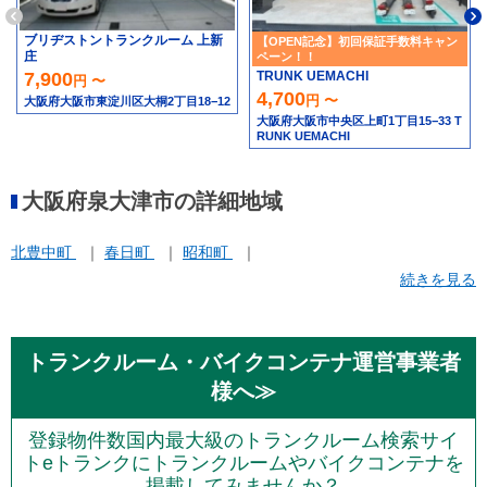
ブリヂストントランクルーム 上新
【OPEN記念】初回保証手数料キャン
庄
ペーン！！
TRUNK UEMACHI
7,900
円 〜
4,700
円 〜
大阪府大阪市東淀川区大桐2丁目18−12
大阪府大阪市中央区上町1丁目15−33 T
RUNK UEMACHI
大阪府泉大津市の詳細地域
北豊中町
春日町
昭和町
続きを見る
トランクルーム・バイクコンテナ運営事業者
様へ≫
登録物件数国内最大級のトランクルーム検索サイ
トeトランクにトランクルームやバイクコンテナを
掲載してみませんか？