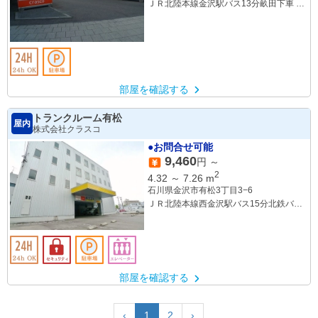
ＪＲ北陸本線金沢駅バス13分畝田下車 徒
歩5分
部屋を確認する
トランクルーム有松
屋内
株式会社クラスコ
●お問合せ可能
9,460
円 ～
2
4.32
～
7.26
m
石川県金沢市有松3丁目3−6
ＪＲ北陸本線西金沢駅バス15分北鉄バ
ス 有松バス停下車 徒歩5分
部屋を確認する
‹
1
2
›