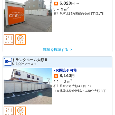
6,820
円 ～
2
3
～
9
m
石川県河北郡内灘町向粟崎3丁目178
部屋を確認する
トランクルーム大額Ⅱ
屋外
株式会社クラスコ
●お問合せ可能
8,140
円
2
2.9
～
3
m
石川県金沢市大額3丁目157
ＪＲ北陸本線金沢駅バス30分大額３丁目
下車 徒歩3分