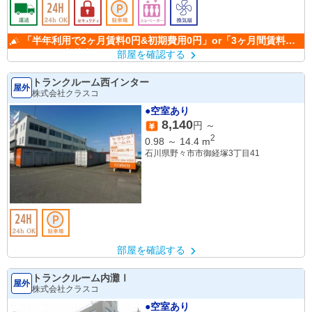
「半年利用で2ヶ月賃料0円&初期費用0円」or「3ヶ月間賃料
50％OFF」(条件有)
部屋を確認する
トランクルーム西インター
屋外
株式会社クラスコ
●空室あり
8,140
円 ～
2
0.98
～
14.4
m
石川県野々市市御経塚3丁目41
部屋を確認する
トランクルーム内灘Ⅰ
屋外
株式会社クラスコ
●空室あり