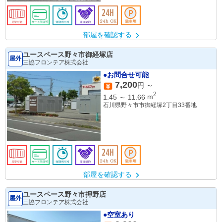
部屋を確認する
ユースペース野々市御経塚店
屋外
三協フロンテア株式会社
●お問合せ可能
7,200
円 ～
2
1.45
～
11.66
m
石川県野々市市御経塚2丁目33番地
部屋を確認する
ユースペース野々市押野店
屋外
三協フロンテア株式会社
●空室あり