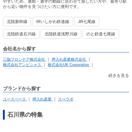
やすいため、通勤・通学の動線に合わせて探したい方や、最寄り駅
から近い物件を見つけたい方に便利です。
北陸新幹線
IRいしかわ鉄道線
JR七尾線
北陸鉄道石川線
北陸鉄道浅野川線
のと鉄道七尾線
会社名から探す
三協フロンテア株式会社
押入れ産業株式会社
株式会社アンビシャス
株式会社UK Corporation
株式会社クラスコ
株式会社 Ｕ．Ｋ
続きを見る
ブランドから探す
ユースペース
押入れ産業
スぺラボ
石川県の特集