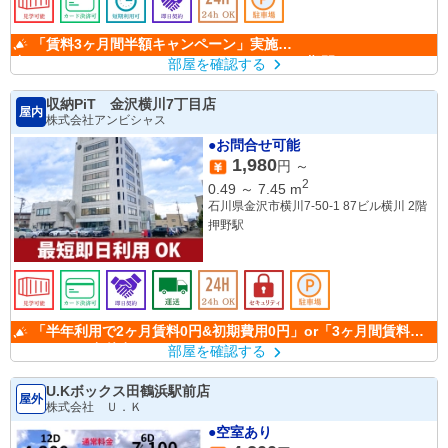
「賃料3ヶ月間半額キャンペーン」実施
中！ （キャンペーン期間：6/1～9/30）
部屋を確認する
収納PiT 金沢横川7丁目店
屋内
株式会社アンビシャス
●お問合せ可能
1,980
円 ～
2
0.49
～
7.45
m
石川県金沢市横川7-50-1 87ビル横川 2階
押野駅
「半年利用で2ヶ月賃料0円&初期費用0円」or「3ヶ月間賃料
50％OFF」(条件有)
部屋を確認する
U.Kボックス田鶴浜駅前店
屋外
株式会社 Ｕ．Ｋ
●空室あり