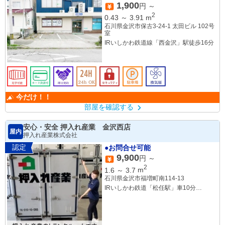
1,900
円 ～
2
0.43
～
3.91
m
石川県金沢市保古3-24-1 太田ビル 102号
室
IRいしかわ鉄道線「西金沢」駅徒歩16分
今だけ！！
部屋を確認する
安心・安全 押入れ産業 金沢西店
屋内
押入れ産業株式会社
認定
●お問合せ可能
9,900
円 ～
2
1.6
～
3.7
m
石川県金沢市福増町南114-13
IRいしかわ鉄道「松任駅」車10分
IRいしかわ鉄道「野々市駅」車11分
IRいしかわ鉄道「西金沢駅」車15分