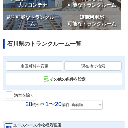
大型コンテナ
可能なトランクルーム
見学可能なトランクルー
短期利用が
ム
可能なトランクルーム
石川県のトランクルーム一覧
市区町村を変更
現在地で検索
その他の条件を設定
満室を除く
28
1〜20
物件中
物件
ユースペース小松福乃宮店
屋外