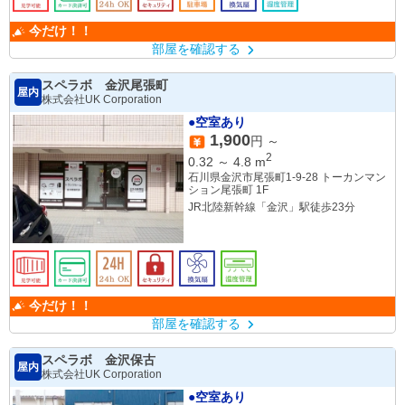
今だけ！！
部屋を確認する
スペラボ 金沢尾張町
屋内
株式会社UK Corporation
●空室あり
1,900
円 ～
2
0.32
～
4.8
m
石川県金沢市尾張町1-9-28 トーカンマン
ション尾張町 1F
JR北陸新幹線「金沢」駅徒歩23分
今だけ！！
部屋を確認する
スペラボ 金沢保古
屋内
株式会社UK Corporation
●空室あり