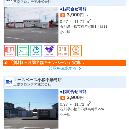
三協フロンテア株式会社
●お問合せ可能
3,900
円 ～
2
0.97
～
11.71
m
石川県小松市福乃宮町1丁目11
小松駅
「賃料3ヶ月間半額キャンペーン」実施
中！ （キャンペーン期間：6/1～9/30）
部屋を確認する
ユースペース小松不動島店
屋外
三協フロンテア株式会社
●お問合せ可能
3,900
円 ～
2
0.97
～
11.71
m
石川県小松市不動島町甲224−1
小松駅