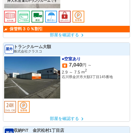
保管料３０％割引
部屋を確認する
トランクルーム大額
屋外
株式会社クラスコ
●空室あり
7,040
円 ～
2
2.9
～
7.5
m
石川県金沢市大額3丁目145番地
部屋を確認する
収納PiT 金沢松村1丁目店
屋内