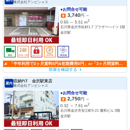
株式会社アンビシャス
●お問合せ可能
3,740
円 ～
2
0.65
～
5.51
m
石川県金沢市松村1-7 ブラザーハイツ 1階
金沢駅
「半年利用で2ヶ月賃料0円&初期費用0円」or「3ヶ月間賃料
50％OFF」(条件有)
部屋を確認する
収納PiT 金沢駅東店
屋内
株式会社アンビシャス
●お問合せ可能
2,750
円 ～
2
0.32
～
7.61
m
石川県金沢市安江町5-21 優和ビル 3階
金沢駅