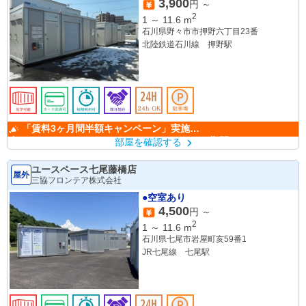
3,900
円 ～
2
1
～
11.6
m
石川県野々市市押野六丁目23番
北陸鉄道石川線 押野駅
「賃料3ヶ月間半額キャンペーン」実施
中！ （キャンペーン期間：6/1～9/30）
部屋を確認する
ユースペース七尾藤橋店
屋外
三協フロンテア株式会社
●空室あり
4,500
円 ～
2
1
～
11.6
m
石川県七尾市岩屋町亥59番1
JR七尾線 七尾駅