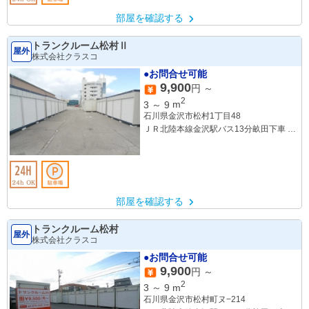
部屋を確認する
トランクルーム松村Ⅱ
屋外
株式会社クラスコ
●お問合せ可能
9,900
円 ～
2
3
～
9
m
石川県金沢市松村1丁目48
ＪＲ北陸本線金沢駅バス13分畝田下車 徒
歩5分
部屋を確認する
トランクルーム松村
屋外
株式会社クラスコ
●お問合せ可能
9,900
円 ～
2
3
～
9
m
石川県金沢市松村町ヌ−214