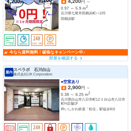
4,200
円 ～
2
0.97
～
5.9
m
石川県七尾市田鶴浜町ハ105
田鶴浜駅
今なら賃料無料！破格なキャンペーン中♪
部屋を確認する
スペラボ 石川白山
屋内
株式会社UK Corporation
●空室あり
2,900
円 ～
2
0.38
～
6.25
m
石川県白山市八日市町12-1 白山市八日市
町H店舗1F
IRいしかわ鉄道「松任」駅徒歩8分