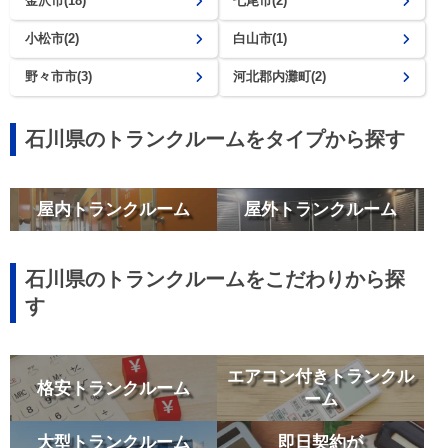
金沢市(18)
七尾市(2)
小松市(2)
白山市(1)
野々市市(3)
河北郡内灘町(2)
石川県のトランクルームをタイプから探す
屋内トランクルーム
屋外トランクルーム
石川県のトランクルームをこだわりから探
す
エアコン付きトランクル
格安トランクルーム
ーム
大型トランクルーム
即日契約が