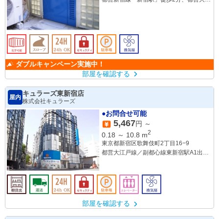
戸線「代々木駅」徒歩8分
小田急線「南新宿駅」徒歩5分
JR山手線「新宿駅」徒歩7分、「代々木
駅」徒歩8分
ダブルキャンペーン実施中！
部屋を確認する
キュラーズ東新宿店
屋内
株式会社キュラーズ
●お問合せ可能
5,467
円 ～
2
0.18
～
10.8
m
東京都新宿区歌舞伎町2丁目16−9
都営大江戸線／副都心線東新宿駅A1出口
徒歩2分
JR新大久保駅徒歩7分
西武新宿線西武新宿駅北口徒歩7分
部屋を確認する