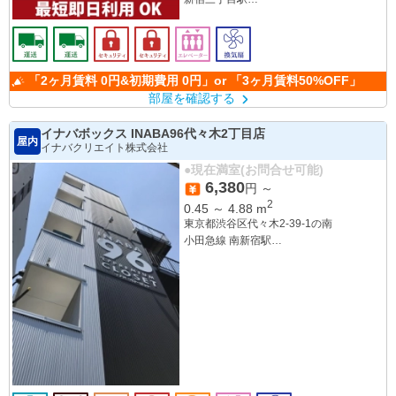
東新宿駅
「2ヶ月賃料 0円&初期費用 0円」or 「3ヶ月賃料50%OFF」
部屋を確認する
イナバボックス INABA96代々木2丁目店
屋内
イナバクリエイト株式会社
●現在満室(お問合せ可能)
6,380
円 ～
2
0.45
～
4.88
m
東京都渋谷区代々木2-39-1の南
小田急線 南新宿駅
各線 代々木駅
各線 新宿駅