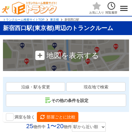
閲覧履歴
お気に入り
トランクルーム検索サイトTOP
東京都
新宿西口駅
新宿西口駅(東京都)周辺のトランクルーム
地図を表示する
沿線・駅を変更
現在地で検索
その他の条件を設定
満室を除く
部屋ごとに比較
25
1〜20
物件中
物件