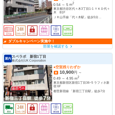
2
0.54
～
5
m
東京都渋谷区代々木3丁目1-1 ＹＫＤ代々
木 B1F
ＪＲ山手線「代々木駅」徒歩5分
小田急線「参宮橋駅」徒歩7分
小田急線「南新宿駅」徒歩4分
ダブルキャンペーン実施中！
部屋を確認する
スペラボ 新宿1丁目
屋内
株式会社UK Corporation
●空室残りわずか
10,900
円 ～
2
0.49
～
4.95
m
東京都新宿区新宿1丁目36−5 ラフィネ新
宿 6F
都営新宿線 「新宿三丁目駅」徒歩7分