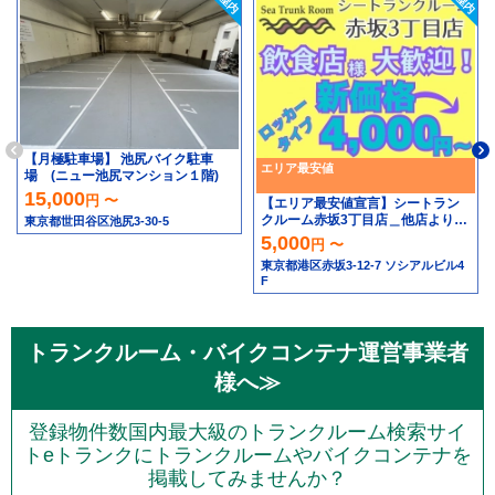
【月極駐車場】 池尻バイク駐車
エリア最安値
場 (ニュー池尻マンション１階)
15,000
円 〜
【エリア最安値宣言】シートラン
クルーム赤坂3丁目店＿他店より高
東京都世田谷区池尻3-30-5
ければ安くします！！
5,000
円 〜
東京都港区赤坂3-12-7 ソシアルビル4
F
トランクルーム・バイクコンテナ運営事業者
様へ≫
登録物件数国内最大級のトランクルーム検索サイ
トeトランクにトランクルームやバイクコンテナを
掲載してみませんか？