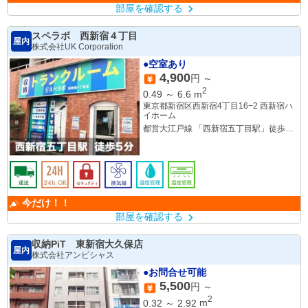
部屋を確認する
スペラボ 西新宿４丁目
屋内
株式会社UK Corporation
●空室あり
4,900
円 ～
2
0.49
～
6.6
m
東京都新宿区西新宿4丁目16−2 西新宿ハ
イホーム
都営大江戸線 「西新宿五丁目駅」徒歩５
分
都営大江戸線 「都庁前駅」徒歩10分
今だけ！！
部屋を確認する
収納PiT 東新宿大久保店
屋内
株式会社アンビシャス
●お問合せ可能
5,500
円 ～
2
0.32
～
2.92
m