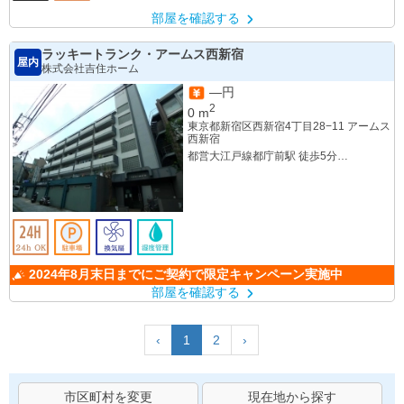
部屋を確認する
ラッキートランク・アームス西新宿
屋内
株式会社吉住ホーム
—円
2
0
m
東京都新宿区西新宿4丁目28−11 アームス
西新宿
都営大江戸線都庁前駅 徒歩5分
京王新線初台駅 徒歩10分
2024年8月末日までにご契約で限定キャンペーン実施中
部屋を確認する
‹
1
2
›
市区町村を変更
現在地から探す