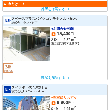
今だけ！！
部屋を確認する
スペースプラスバイクコンテナノルド柏木
屋外
株式会社ランドピア
●お問合せ可能
15,400
円
2
2.54
～
2.87
m
東京都新宿区北新宿2
部屋を確認する
スペラボ 代々木3丁目
屋内
株式会社UK Corporation
●空室残りわずか
9,900
円 ～
2
0.49
～
4.95
m