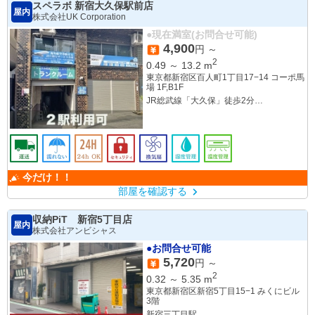
スペラボ 新宿大久保駅前店
屋内
株式会社UK Corporation
●現在満室(お問合せ可能)
4,900
円 ～
2
0.49
～
13.2
m
東京都新宿区百人町1丁目17−14 コーポ馬
場 1F,B1F
JR総武線「大久保」徒歩2分
JR山手線「新大久保」徒歩3分
今だけ！！
部屋を確認する
収納PiT 新宿5丁目店
屋内
株式会社アンビシャス
●お問合せ可能
5,720
円 ～
2
0.32
～
5.35
m
東京都新宿区新宿5丁目15−1 みくにビル
3階
新宿三丁目駅