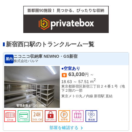
新宿西口駅のトランクルーム一覧
ニコニコ収納庫 NEWNO・GS新宿
屋内
株式会社パルマ
●空室あり
63,030
円 ～
2
18.63
～
57.51
m
東京都新宿区新宿三丁目２４番１号（地
下２階の一部
東京メトロ丸ノ内線 新宿駅 直結
部屋を確認する