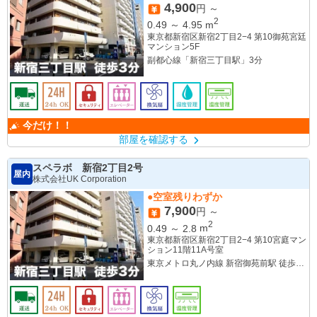
4,900
円 ～
2
0.49
～
4.95
m
東京都新宿区新宿2丁目2−4 第10御苑宮廷
マンション5F
副都心線「新宿三丁目駅」3分
今だけ！！
部屋を確認する
スペラボ 新宿2丁目2号
屋内
株式会社UK Corporation
●空室残りわずか
7,900
円 ～
2
0.49
～
2.8
m
東京都新宿区新宿2丁目2−4 第10宮庭マン
ション11階11A号室
東京メトロ丸ノ内線 新宿御苑前駅 徒歩2
分