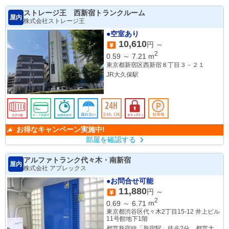
ストレージ王 西新宿トランクルーム
屋内
株式会社ストレージ王
●空室あり
10,610
円 ～
2
0.59
～
7.21
m
東京都新宿区西新宿８丁目３－２１
JR大久保駅
お得なキャンペーン実施中!
部屋を確認する
アルファトランク代々木・南新宿
屋内
株式会社 アプレックス
●お問合せ可能
11,880
円 ～
2
0.69
～
6.71
m
東京都渋谷区代々木2丁目15-12 井上ビル
11号館地下1階
都営新宿線「新宿駅」徒歩2分、都営大江