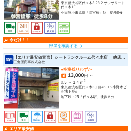
東京都渋谷区代々木3-28-2 サウサリート
代々木1F
小田急小田原線「参宮橋」駅 徒歩8分
今だけ！！
部屋を確認する
【エリア最安値宣言】シートランクルーム代々木店 ＿他店よ
屋内
り高ければ安くします！！
三倉屋商事株式会社
●空室残りわずか
13,000
円 ～
2
0.5
～
1.4
m
東京都渋谷区代々木3丁目46−16 小野木ビ
ル地下1階
地下鉄・JR「代々木駅」徒歩８分
小田急小田原線「南新宿駅」徒歩7分
京王新線「初台駅」 徒歩１１分
エリア最安値