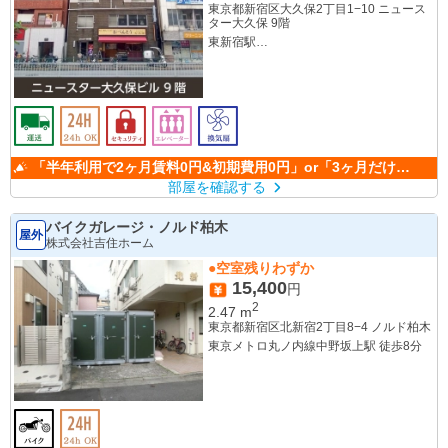
東京都新宿区大久保2丁目1−10 ニュース
ター大久保 9階
東新宿駅
新大久保駅
「半年利用で2ヶ月賃料0円&初期費用0円」or「3ヶ月だけ
50％OFF」
部屋を確認する
バイクガレージ・ノルド柏木
屋外
株式会社吉住ホーム
●空室残りわずか
15,400
円
2
2.47
m
東京都新宿区北新宿2丁目8−4 ノルド柏木
東京メトロ丸ノ内線中野坂上駅 徒歩8分