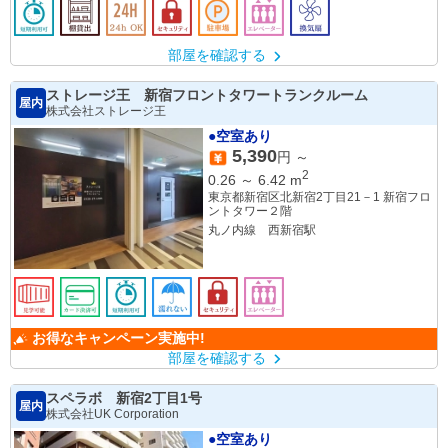
部屋を確認する
ストレージ王 新宿フロントタワートランクルーム
屋内
株式会社ストレージ王
●空室あり
5,390
円 ～
2
0.26
～
6.42
m
東京都新宿区北新宿2丁目21－1 新宿フロ
ントタワー２階
丸ノ内線 西新宿駅
お得なキャンペーン実施中!
部屋を確認する
スペラボ 新宿2丁目1号
屋内
株式会社UK Corporation
●空室あり