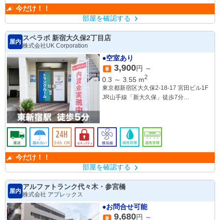
今だけ！！
部屋を確認する
スペラボ 新宿大久保2丁目店
屋内
株式会社UK Corporation
●空室あり
3,900
円 ～
2
0.3
～
3.55
m
東京都新宿区大久保2-18-17 宮田ビル1F
JR山手線「新大久保」徒歩7分
都営大江戸線・東京メトロ副都心線「東
新宿」徒歩5分
JR中央線「大久保」北口徒歩12分
今だけ！！
部屋を確認する
アルファトランク代々木・参宮橋
屋内
株式会社 アプレックス
●お問合せ可能
9,680
円 ～