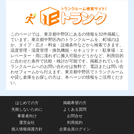
このページでは、東京都中野区にあるの情報を32件掲載し
ています。東京都中野区内のトランクルームを、町域のほ
か、タイプ・広さ・料金・設備条件などから検索できます。
温度管理・湿度管理・換気機能・セキュリティ・駐車場・エ
レベーター・雨に濡れずに搬入可能かどうかなど、利用目的
に合わせた条件で比較・検討が可能です。掲載されているト
ランクルームへのお問い合わせは無料で、電話または問い合
わせフォームから行えます。東京都中野区でトランクルーム
や貸し倉庫をお探しの方は、本ページの情報をご活用くださ
い。
はじめての方
掲載希望の方
失敗しないために
よくある質問
事業者向け
お問合せ
運営会社
利用規約
個人情報保護方針
企業会員ログイン