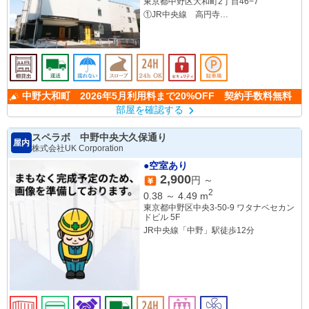
東京都中野区大和町2丁目46−7
①JR中央線 高円寺
②西武新宿線 野方
③西武新宿線 都立家政
中野大和町 2026年5月利用料まで20%OFF 契約手数料無料
部屋を確認する
スペラボ 中野中央大久保通り
屋内
株式会社UK Corporation
●空室あり
2,900
円 ～
2
0.38
～
4.49
m
東京都中野区中央3-50-9 ワタナベセカン
ドビル 5F
JR中央線「中野」駅徒歩12分