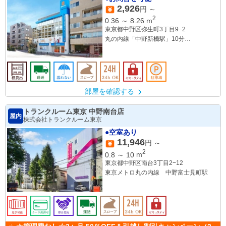
2,926
円 ～
2
0.36
～
8.26
m
東京都中野区弥生町3丁目9−2
丸の内線「中野新橋駅」10分
都営大江戸線「西新宿五丁目駅」13分
部屋を確認する
トランクルーム東京 中野南台店
屋内
株式会社トランクルーム東京
●空室あり
11,946
円 ～
2
0.8
～
10
m
東京都中野区南台3丁目2−12
東京メトロ丸の内線 中野富士見町駅