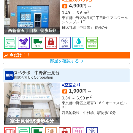
4,900
円 ～
2
0.49
～
6.6
m
東京都中野区弥生町1丁目8−1 アスワール
シャンプル 1F
日比谷線「中目黒」 徒歩7分
今だけ！！
部屋を確認する
スペラボ 中野富士見台
屋内
株式会社UK Corporation
●空室あり
1,900
円 ～
2
0.34
～
6.99
m
東京都中野区上鷺宮3-16-9 オーエスビル
B1
西武池袋線「中村橋」駅徒歩10分