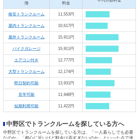
平均月額料金
徴
料金
格安トランクルーム
11,553円
屋内トランクルーム
10,617円
屋外トランクルーム
15,911円
バイクガレージ
15,911円
エアコン付き
12,777円
大型トランクルーム
12,174円
即日契約可能
13,931円
見学可能
11,948円
短期利用可能
11,422円
中野区でトランクルームを探している方へ
中野区でトランクルームを探している方は、「一人暮らしでも必要
なのか」「都心に近いけど料金は高すぎないのか」といった点で迷