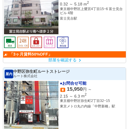
2
0.32
～
5.18
m
東京都中野区上鷺宮4丁目15−6 富士見台
ビル 4階
富士見台駅
「3ヶ月賃料50%OFF」
部屋を確認する
中野区弥生町ルートストレージ
屋内
ルート株式会社
●お問合せ可能
15,950
円 ～
2
2.15
～
6.3
m
東京都中野区弥生町2丁目32−15
東京メトロ丸の内線「中野新橋」駅