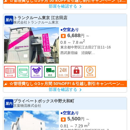
☆管理費なし☆3ヶ月 50％OFF＆引越し割引キャンペーン（3万
円補助）＆乗換え割引キャンペーン（3万円ギフト券プレゼント)
部屋を確認する
トランクルーム東京 江古田店
屋内
株式会社トランクルーム東京
●空室あり
6,688
円 ～
2
0.8
～
7.8
m
東京都中野区江古田2丁目11−16
西武新宿線 沼袋駅
都営大江戸線 新江古田駅
西武鉄道池袋線 江古田駅
☆管理費なし☆3ヶ月間 50%OFF!＆引越し割引キャンペーン
（3万円補助）＆乗換え割引キャンペーン（3万円ギフト券プレゼン
部屋を確認する
ト)
プライベートボックス中野大和町
屋内
京葉物流株式会社
●空室あり
5,500
円 ～
2
0.81
～
7.29
m