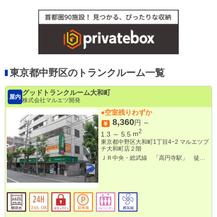
東京都中野区のトランクルーム一覧
グッドトランクルーム大和町
屋内
株式会社マルエツ開発
●空室残りわずか
8,360
円 ～
2
1.3
～
5.5
m
東京都中野区大和町1丁目4−2 マルエツプ
チ大和町店２階
ＪＲ中央・総武線 「高円寺駅」 徒歩
１０分