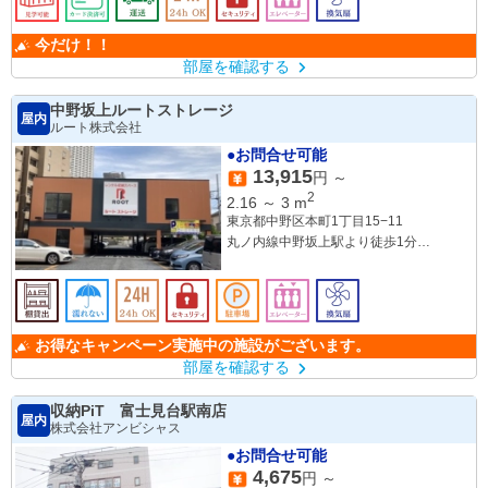
今だけ！！
部屋を確認する
中野坂上ルートストレージ
屋内
ルート株式会社
●お問合せ可能
13,915
円 ～
2
2.16
～
3
m
東京都中野区本町1丁目15−11
丸ノ内線中野坂上駅より徒歩1分
大江戸線中野坂上駅より徒歩1分
お得なキャンペーン実施中の施設がございます。
部屋を確認する
収納PiT 富士見台駅南店
屋内
株式会社アンビシャス
●お問合せ可能
4,675
円 ～