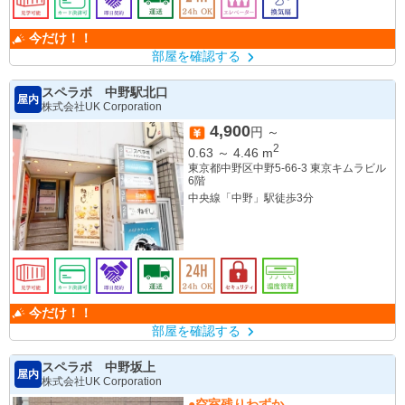
今だけ！！
部屋を確認する
スペラボ 中野駅北口
屋内
株式会社UK Corporation
4,900
円 ～
2
0.63
～
4.46
m
東京都中野区中野5-66-3 東京キムラビル
6階
中央線「中野」駅徒歩3分
今だけ！！
部屋を確認する
スペラボ 中野坂上
屋内
株式会社UK Corporation
●空室残りわずか