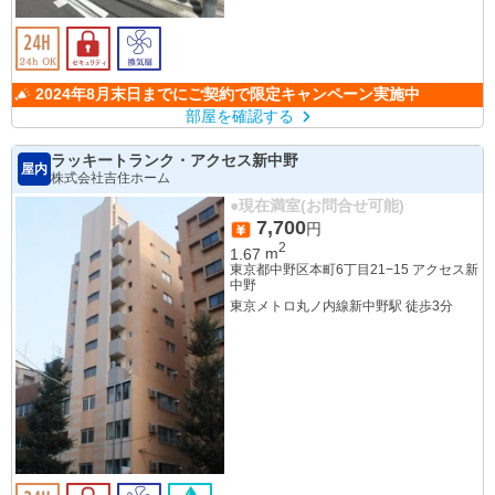
2024年8月末日までにご契約で限定キャンペーン実施中
部屋を確認する
ラッキートランク・アクセス新中野
屋内
株式会社吉住ホーム
●現在満室(お問合せ可能)
7,700
円
2
1.67
m
東京都中野区本町6丁目21−15 アクセス新
中野
東京メトロ丸ノ内線新中野駅 徒歩3分