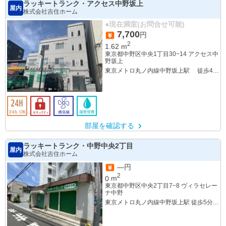
ラッキートランク・アクセス中野坂上
屋内
株式会社吉住ホーム
●現在満室(お問合せ可能)
7,700
円
2
1.62
m
東京都中野区中央1丁目30−14 アクセス中
野坂上
東京メトロ丸ノ内線中野坂上駅 徒歩4分
都営大江戸線中野坂上駅 徒歩4分
部屋を確認する
ラッキートランク・中野中央2丁目
屋内
株式会社吉住ホーム
—円
2
0
m
東京都中野区中央2丁目7−8 ヴィラセレー
ナ中野
東京メトロ丸ノ内線中野坂上駅 徒歩5分
都営大江戸線中野坂上駅 徒歩3分