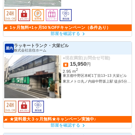
1ヶ月無料+1ヶ月50％OFFキャンペーン（条件あり）
部屋を確認する
ラッキートランク・大栄ビル
屋内
株式会社吉住ホーム
●現在満室(お問合せ可能)
15,950
円
2
2.95
m
東京都中野区本町1丁目13−13 大栄ビル
東京メトロ丸ノ内線中野坂上駅 徒歩5分
都営大江戸線中野坂上駅 徒歩5分
★賃料最大３ヶ月無料★キャンペーン実施中♪
部屋を確認する