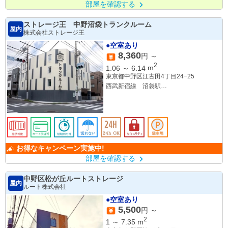
部屋を確認する
ストレージ王 中野沼袋トランクルーム
屋内
株式会社ストレージ王
●空室あり
8,360
円 ～
2
1.06
～
6.14
m
東京都中野区江古田4丁目24−25
西武新宿線 沼袋駅
都営大江戸線 新江古田駅
お得なキャンペーン実施中!
部屋を確認する
中野区松が丘ルートストレージ
屋内
ルート株式会社
●空室あり
5,500
円 ～
2
1
～
7.35
m