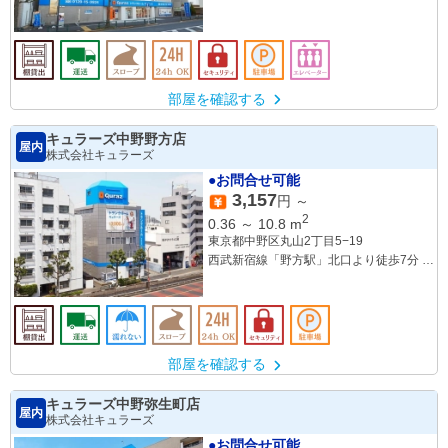
部屋を確認する
キュラーズ中野野方店
屋内
株式会社キュラーズ
●お問合せ可能
3,157
円 ～
2
0.36
～
10.8
m
東京都中野区丸山2丁目5−19
西武新宿線「野方駅」北口より徒歩7分
西武池袋線「練馬駅」から車で10分（練
馬区豊玉最寄り）
部屋を確認する
キュラーズ中野弥生町店
屋内
株式会社キュラーズ
●お問合せ可能