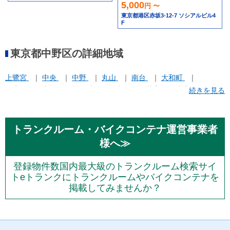
ければ安くします！！
5,000
円 〜
東京都港区赤坂3-12-7 ソシアルビル4
F
東京都中野区の詳細地域
上鷺宮
中央
中野
丸山
南台
大和町
弥生町
本町
松が丘
江古田
若宮
鷺宮
続きを見る
トランクルーム・バイクコンテナ運営事業者
様へ≫
登録物件数国内最大級のトランクルーム検索サイ
トeトランクにトランクルームやバイクコンテナを
掲載してみませんか？