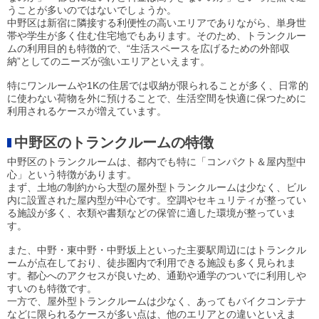
うことが多いのではないでしょうか。
中野区は新宿に隣接する利便性の高いエリアでありながら、単身世
帯や学生が多く住む住宅地でもあります。そのため、トランクルー
ムの利用目的も特徴的で、“生活スペースを広げるための外部収
納”としてのニーズが強いエリアといえます。
特にワンルームや1Kの住居では収納が限られることが多く、日常的
に使わない荷物を外に預けることで、生活空間を快適に保つために
利用されるケースが増えています。
中野区のトランクルームの特徴
中野区のトランクルームは、都内でも特に「コンパクト＆屋内型中
心」という特徴があります。
まず、土地の制約から大型の屋外型トランクルームは少なく、ビル
内に設置された屋内型が中心です。空調やセキュリティが整ってい
る施設が多く、衣類や書類などの保管に適した環境が整っていま
す。
また、中野・東中野・中野坂上といった主要駅周辺にはトランクル
ームが点在しており、徒歩圏内で利用できる施設も多く見られま
す。都心へのアクセスが良いため、通勤や通学のついでに利用しや
すいのも特徴です。
一方で、屋外型トランクルームは少なく、あってもバイクコンテナ
などに限られるケースが多い点は、他のエリアとの違いといえま