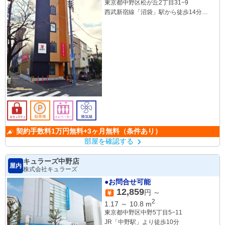
東京都中野区松が丘2丁目31−9
西武新宿線「沼袋」駅から徒歩14分
都営大江戸線「落合南長崎」駅から徒歩
14分
契約手数料1万円無料+3ヶ月無料（条件あり）
部屋を確認する
キュラーズ中野店
屋内
株式会社キュラーズ
●お問合せ可能
12,859
円 ～
2
1.17
～
10.8
m
東京都中野区中野5丁目5−11
JR「中野駅」より徒歩10分