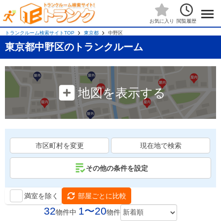
閲覧履歴
お気に入り
トランクルーム検索サイトTOP
東京都
中野区
東京都中野区のトランクルーム
地図を表示する
市区町村を変更
現在地で検索
その他の条件を設定
満室を除く
部屋ごとに比較
32
1〜20
物件中
物件