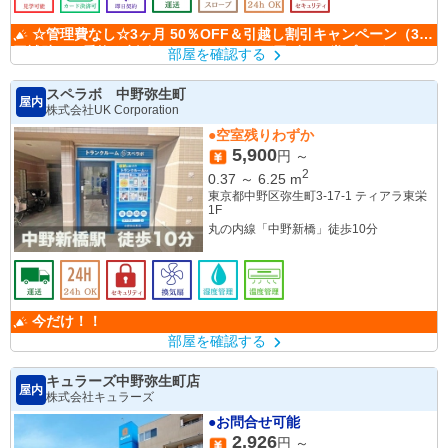
☆管理費なし☆3ヶ月 50％OFF＆引越し割引キャンペーン（3万
円補助）＆乗換え割引キャンペーン（3万円ギフト券プレゼント)
部屋を確認する
スペラボ 中野弥生町
屋内
株式会社UK Corporation
●空室残りわずか
5,900
円 ～
2
0.37
～
6.25
m
東京都中野区弥生町3-17-1 ティアラ東栄
1F
丸の内線「中野新橋」徒歩10分
今だけ！！
部屋を確認する
キュラーズ中野弥生町店
屋内
株式会社キュラーズ
●お問合せ可能
2,926
円 ～