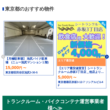
東京都のおすすめ物件
【月極駐車場】 池尻バイク駐車
エリア最安値
場 (ニュー池尻マンション１階)
15,000
円 〜
【エリア最安値宣言】シートラン
クルーム赤坂3丁目店＿他店より高
東京都世田谷区池尻3-30-5
ければ安くします！！
5,000
円 〜
東京都港区赤坂3-12-7 ソシアルビル4
F
トランクルーム・バイクコンテナ運営事業者
様へ≫