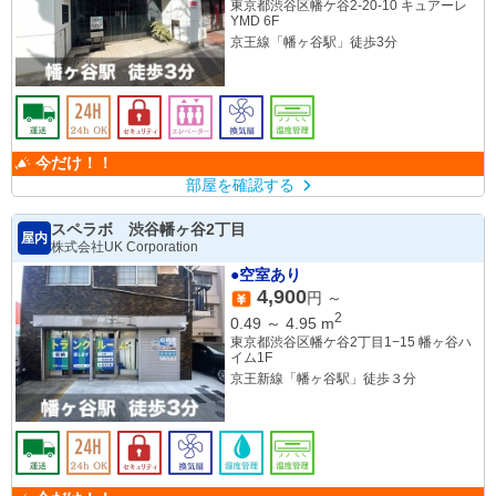
東京都渋谷区幡ケ谷2-20-10 キュアーレ
YMD 6F
京王線「幡ヶ谷駅」徒歩3分
今だけ！！
部屋を確認する
スペラボ 渋谷幡ヶ谷2丁目
屋内
株式会社UK Corporation
●空室あり
4,900
円 ～
2
0.49
～
4.95
m
東京都渋谷区幡ケ谷2丁目1−15 幡ヶ谷ハ
イム1F
京王新線「幡ヶ谷駅」徒歩３分