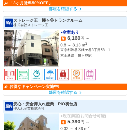
「3ヶ月賃料50%OFF」
部屋を確認する
ストレージ王 幡ヶ谷トランクルーム
屋内
株式会社ストレージ王
●空室あり
6,160
円 ～
2
0.8
～
8.13
m
東京都渋谷区幡ケ谷3丁目58－1
京王新線 幡ヶ谷駅
お得なキャンペーン実施中!
部屋を確認する
安心・安全押入れ産業 PiO初台店
屋内
押入れ産業株式会社
●現在満室(お問合せ可能)
5,390
円 ～
2
0.32
～
4.86
m