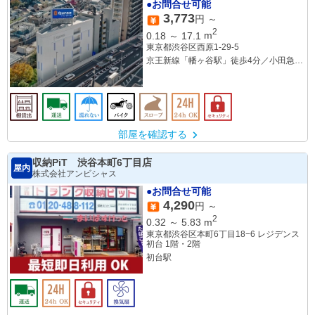
●お問合せ可能
3,773
円 ～
2
0.18
～
17.1
m
東京都渋谷区西原1-29-5
京王新線「幡ヶ谷駅」徒歩4分／小田急線
「代々木上原駅」徒歩16分
部屋を確認する
収納PiT 渋谷本町6丁目店
屋内
株式会社アンビシャス
●お問合せ可能
4,290
円 ～
2
0.32
～
5.83
m
東京都渋谷区本町6丁目18−6 レジデンス
初台 1階・2階
初台駅