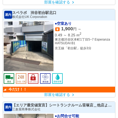
部屋を確認する
スペラボ 渋谷初台駅北口
屋内
株式会社UK Corporation
●空室あり
1,900
円 ～
2
0.49
～
8.25
m
東京都渋谷区本町1丁目5−7 Esperanza
HATSUDAI B1
京王線「初台駅」徒歩3分
今だけ！！
部屋を確認する
【エリア最安値宣言】シートランクルーム笹塚店＿他店より
屋内
高ければ安くします！！
三倉屋商事株式会社
●お問合せ可能