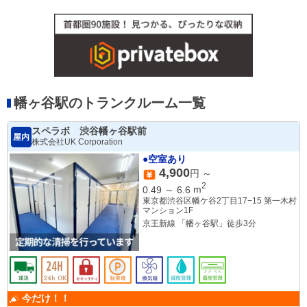
幡ヶ谷駅のトランクルーム一覧
スペラボ 渋谷幡ヶ谷駅前
屋内
株式会社UK Corporation
●空室あり
4,900
円 ～
2
0.49
～
6.6
m
東京都渋谷区幡ケ谷2丁目17−15 第一木村
マンション1F
京王新線 「幡ヶ谷駅」徒歩3分
今だけ！！