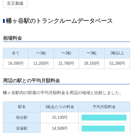
京王新線
幡ヶ谷駅のトランクルームデータベース
相場料金
全て
〜1帖
〜2帖
〜3帖
3帖以上
19,295円
11,200円
21,780円
28,193円
51,290円
周辺の駅との平均月額料金
幡ヶ谷駅内の部屋の平均月額料金を周辺の地域と比較しました。
駅名
1帖あたりの料金
平均月額料金
初台駅
15,130円
笹塚駅
14,508円