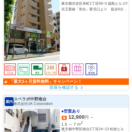
東京都渋谷区本町1丁目59−5 福島ビル２F
京王新線「初台」駅北口より 徒歩6分
バス停「本町1丁目」「不動通り入口」か
ら徒歩1分
「最大3ヶ月賃料無料」キャンペーン！
部屋を確認する
スペラボ中野南台
屋内
株式会社UK Corporation
●空室あり
12,900
円 ～
2
1.5
～
7
m
東京都中野区南台2丁目24−13 松枝ビル