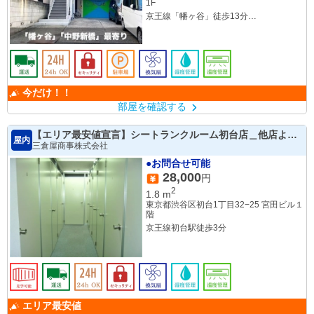
1F
京王線「幡ヶ谷」徒歩13分
東京メトロ丸ノ内線「中野新橋」徒歩15
分
今だけ！！
部屋を確認する
【エリア最安値宣言】シートランクルーム初台店＿他店より
屋内
高ければ安くします！！
三倉屋商事株式会社
●お問合せ可能
28,000
円
2
1.8
m
東京都渋谷区初台1丁目32−25 宮田ビル１
階
京王線初台駅徒歩3分
エリア最安値