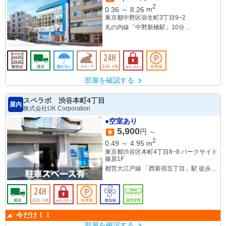
2
0.36
～
8.26
m
東京都中野区弥生町3丁目9−2
丸の内線「中野新橋駅」10分
都営大江戸線「西新宿五丁目駅」13分
部屋を確認する
スペラボ 渋谷本町4丁目
屋内
株式会社UK Corporation
●空室あり
5,900
円 ～
2
0.49
～
4.95
m
東京都渋谷区本町4丁目8−8 パークサイド
篠原1F
都営大江戸線 「西新宿五丁目」駅 徒歩7
分
今だけ！！
部屋を確認する