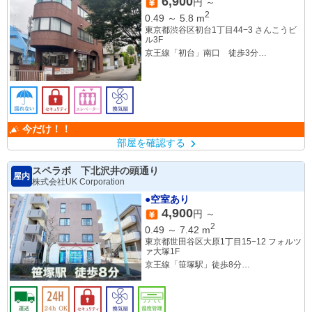
6,900
円 ～
2
0.49
～
5.8
m
東京都渋谷区初台1丁目44−3 さんこうビ
ル3F
京王線「初台」南口 徒歩3分
小田急線「参宮橋」 徒歩9分
今だけ！！
部屋を確認する
スペラボ 下北沢井の頭通り
屋内
株式会社UK Corporation
●空室あり
4,900
円 ～
2
0.49
～
7.42
m
東京都世田谷区大原1丁目15−12 フォルツ
ァ大塚1F
京王線「笹塚駅」徒歩8分
井の頭線・小田原線「下北沢駅」徒歩10
分