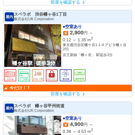
部屋を確認する
スペラボ 渋谷幡ヶ谷1丁目
屋内
株式会社UK Corporation
●空室あり
2,900
円 ～
2
0.12
～
1.35
m
東京都渋谷区幡ケ谷1-1-4 アビタ幡ヶ谷
201
京王新線「幡ヶ谷」 駅徒歩3分
今だけ！！
部屋を確認する
スペラボ 幡ヶ谷甲州街道
屋内
株式会社UK Corporation
●空室あり
4,900
円 ～
2
0.38
～
4.53
m