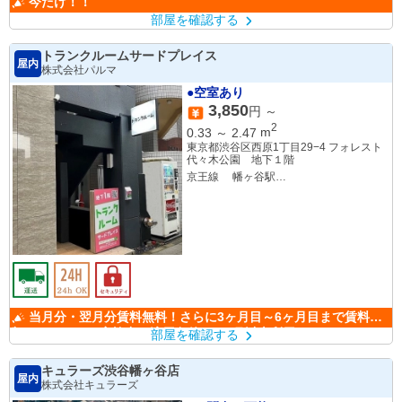
今だけ！！
部屋を確認する
トランクルームサードプレイス
屋内
株式会社パルマ
●空室あり
3,850
円 ～
2
0.33
～
2.47
m
東京都渋谷区西原1丁目29−4 フォレスト
代々木公園 地下１階
京王線 幡ヶ谷駅
京王線 初台駅
当月分・翌月分賃料無料！さらに3ヶ月目～6ヶ月目まで賃料半
額キャンペーン実施中（適用条件：6か月以上利用）
部屋を確認する
キュラーズ渋谷幡ヶ谷店
屋内
株式会社キュラーズ