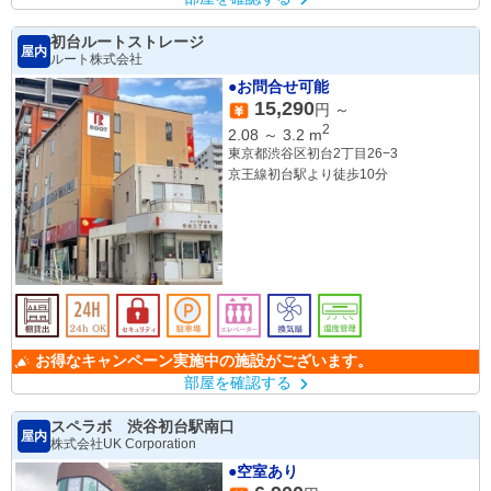
初台ルートストレージ
屋内
ルート株式会社
●お問合せ可能
15,290
円 ～
2
2.08
～
3.2
m
東京都渋谷区初台2丁目26−3
京王線初台駅より徒歩10分
お得なキャンペーン実施中の施設がございます。
部屋を確認する
スペラボ 渋谷初台駅南口
屋内
株式会社UK Corporation
●空室あり