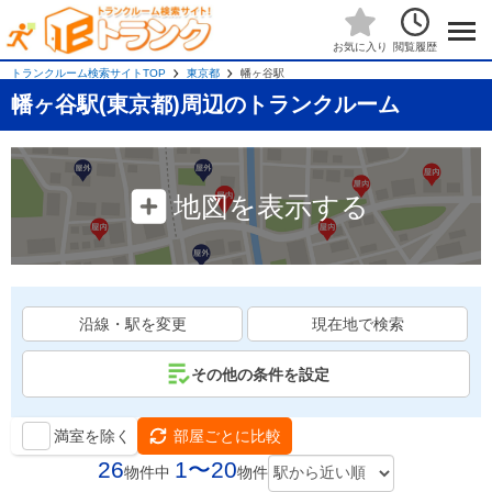
閲覧履歴
お気に入り
トランクルーム検索サイトTOP
東京都
幡ヶ谷駅
幡ヶ谷駅(東京都)周辺のトランクルーム
地図を表示する
沿線・駅を変更
現在地で検索
その他の条件を設定
満室を除く
部屋ごとに比較
26
1〜20
物件中
物件