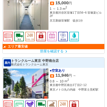
15,000
円
2
1
～
1.3
m
東京都渋谷区笹塚1丁目56−6 笹塚楽ビル
2F
京王新線笹塚駅 徒歩1分
エリア最安値
部屋を確認する
トランクルーム東京 中野南台店
屋内
株式会社トランクルーム東京
●空室あり
11,946
円 ～
2
0.8
～
10
m
東京都中野区南台3丁目2−12
東京メトロ丸の内線 中野富士見町駅