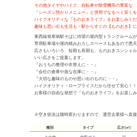
その他タイヤやバイク、自転車や除雪機等の豊富な
『シーズン預かりメニュー』と併用でなるべく安くを
ハイクオリティな『ものおきライフ』をお楽しみくだ
趣味も思い出も生活も・駅からすぐの【ものおき】に
東西線発寒南駅そばに待望の屋内型トランクルームが
専用駐車場や屋内積みおろしスペースもあるので悪天
広さもいろいろ、短期も長期も、ものおきコンシェル
いい広さをご提案します。
『おうちの整理や衣替えに・・』
『会社の倉庫や急な在庫に・・』
『大切な趣味のものや思い出のものに・・』
ハイクオリティ・ロープライスだから任せて安心！！
お客様の自由な発想で『ものおきライフ』をお楽しみ
※空き状況は随時変わりますので、運営企業様へ直接
種別
タイプ
広さ(㎡)