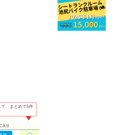
して、まとめて5件
す
に入り