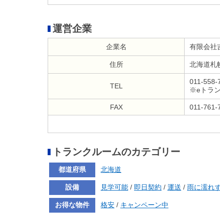
運営企業
企業名
有限会社
住所
北海道札
011-558-
TEL
※eトラ
FAX
011-761-
トランクルームのカテゴリー
都道府県
北海道
設備
見学可能
/
即日契約
/
運送
/
雨に濡れ
お得な物件
格安
/
キャンペーン中