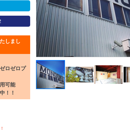
2
たしまし
ゼロプ
用可能
中！！
！