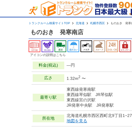
トランクルーム検索サイトTOP
北海道
札幌市西区
ものおき 発寒
ものおき 発寒南店
アイコンの説明はこちら
料金(税込)
—円
2
広さ
1.32m
〜
東西線発寒南駅
東西線琴似駅 JR琴似駅
最寄り駅
東西線宮の沢駅
JR発寒中央駅 JR発寒駅
北海道札幌市西区西町北9丁目1−27
所在地
地図を見る