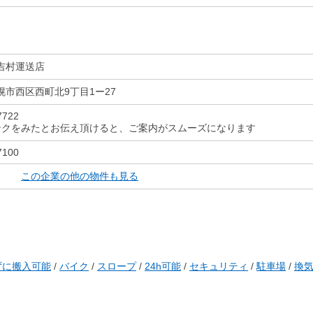
吉村運送店
幌市西区西町北9丁目1ー27
7722
ンクをみたとお伝え頂けると、ご案内がスムーズになります
7100
この企業の他の物件も見る
ずに搬入可能
/
バイク
/
スロープ
/
24h可能
/
セキュリティ
/
駐車場
/
換