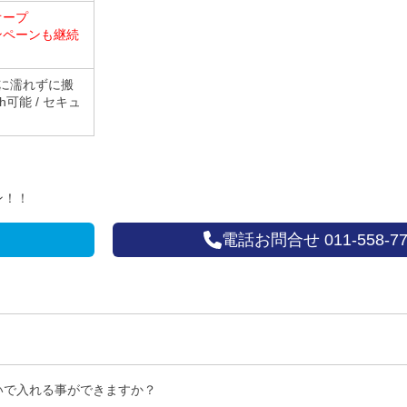
オープ
ペーンも継続
 雨に濡れずに搬
4h可能 / セキュ
ン！！
電話お問合せ 011-558-77
いで入れる事ができますか？