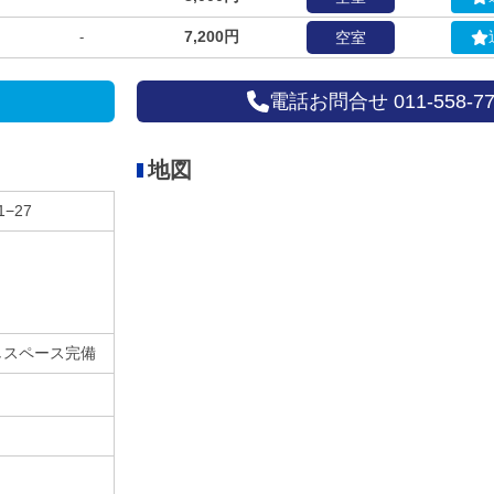
7,200円
-
空室
電話お問合せ 011-558-77
地図
−27
しスペース完備