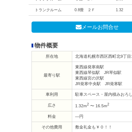
トランクルーム
0.8畳 ２Ｆ
1.32
メールお問合せ
物件概要
所在地
北海道札幌市西区西町北9丁目1
東西線発寒南駅
東西線琴似駅 JR琴似駅
最寄り駅
東西線宮の沢駅
JR発寒中央駅 JR発寒駅
車利用
駐車スペース・屋内積みおろ
2
2
広さ
1.32m
〜 16.5m
料金
—円
その他費用
敷金礼金も￥０！！