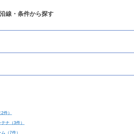
沿線・条件から探す
2件）
テナ（3件）
ム（7件）