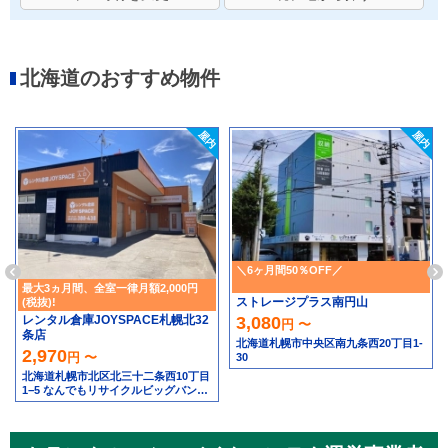
北海道のおすすめ物件
＼6ヶ月間50％OFF／
最大3ヵ月間、全室一律月額2,000円
ストレージプラス南円山
(税抜)!
レンタル倉庫JOYSPACE札幌北32
3,080
円 〜
条店
北海道札幌市中央区南九条西20丁目1-
2,970
円 〜
30
北海道札幌市北区北三十二条西10丁目
1−5 なんでもリサイクルビッグバン工
具館＆釣り具館 札幌北32条店隣