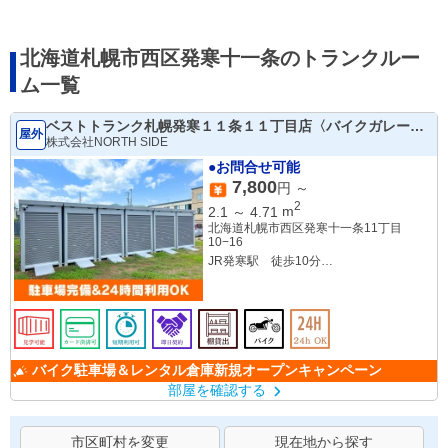
北海道札幌市西区発寒十一条のトランクルー
ム一覧
ベストトランク札幌発寒１１条１１丁目店〈バイクガレージ
屋外
＆レンタル倉庫〉
株式会社NORTH SIDE
●お問合せ可能
7,800
円 ～
2
2.1
～
4.71
m
北海道札幌市西区発寒十一条11丁目
10−16
JR発寒駅 徒歩10分
地下鉄東西線宮の沢駅 徒歩15分
バイク駐車場＆レンタル倉庫新規オープンキャンペーン
部屋を確認する
市区町村を変更
現在地から探す