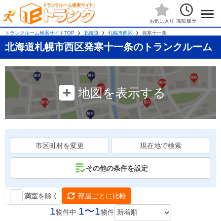
閲覧履歴
お気に入り
トランクルーム検索サイトTOP
北海道
札幌市西区
発寒十一条
北海道札幌市西区発寒十一条のトランクルーム
地図を表示する
市区町村を変更
現在地で検索
その他の条件を設定
満室を除く
部屋ごとに比較
1
1〜1
物件中
物件