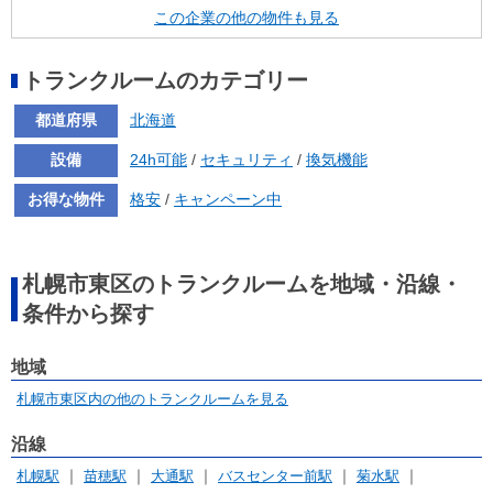
この企業の他の物件も見る
トランクルームのカテゴリー
都道府県
北海道
設備
24h可能
/
セキュリティ
/
換気機能
お得な物件
格安
/
キャンペーン中
札幌市東区のトランクルームを地域・沿線・
条件から探す
地域
札幌市東区内の他のトランクルームを見る
沿線
札幌駅
苗穂駅
大通駅
バスセンター前駅
菊水駅