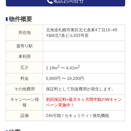
電話お問合せ
物件概要
北海道札幌市東区北七条東4丁目15−49
所在地
Y&M北7条ビル203号室
最寄り駅
車利用
2
2
広さ
1.18m
〜 4.41m
料金
5,800円 〜 18,200円
その他費用
保証料として別途費用が発生します。
キャンペーン情
初回保証料+最大６ヶ月間半額のWキャン
報
ペーン実施中！
設備
24h可能 / セキュリティ / 換気機能