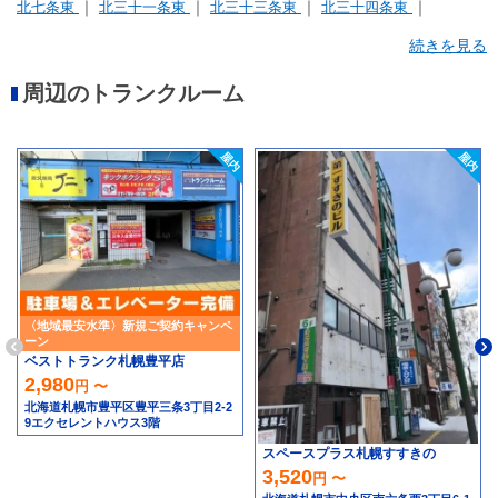
北七条東
北三十一条東
北三十三条東
北三十四条東
北二十一条東
北二十七条東
北二十三条東
北二十二条東
続きを見る
北二十六条東
北二十四条東
北十七条東
北十八条東
周辺のトランクルーム
北十四条東
北四十二条東
北四十五条東
北四十四条東
東苗穂六条
苗穂町
〈地域最安水準〉新規ご契約キャンペ
ーン
ベストトランク札幌豊平店
2,980
円 〜
北海道札幌市豊平区豊平三条3丁目2-2
9エクセレントハウス3階
スペースプラス札幌すすきの
3,520
円 〜