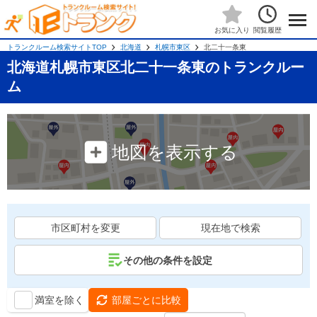
閲覧履歴
お気に入り
トランクルーム検索サイトTOP
北海道
札幌市東区
北二十一条東
北海道札幌市東区北二十一条東のトランクルー
ム
地図を表示する
市区町村を変更
現在地で検索
その他の条件を設定
満室を除く
部屋ごとに比較