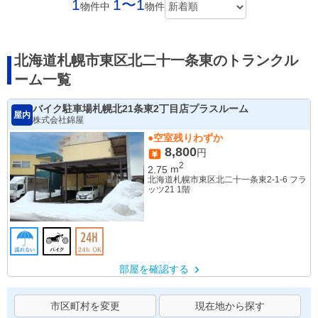
1
1〜1
物件中
物件
北海道札幌市東区北二十一条東のトランクル
ーム一覧
バイク駐車場札幌北21条東2丁目店プラスルーム
屋内
株式会社錦屋
●空室残りわずか
8,800
円
2
2.75
m
北海道札幌市東区北二十一条東2-1-6 フラ
ッツ21 1階
部屋を確認する
市区町村を変更
現在地から探す