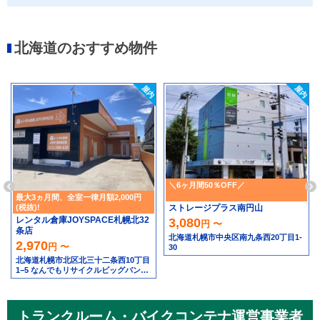
北海道のおすすめ物件
＼6ヶ月間50％OFF／
最大3ヵ月間、全室一律月額2,000円
ストレージプラス南円山
(税抜)!
レンタル倉庫JOYSPACE札幌北32
3,080
円 〜
条店
北海道札幌市中央区南九条西20丁目1-
2,970
円 〜
30
北海道札幌市北区北三十二条西10丁目
1−5 なんでもリサイクルビッグバン工
具館＆釣り具館 札幌北32条店隣
トランクルーム・バイクコンテナ運営事業者