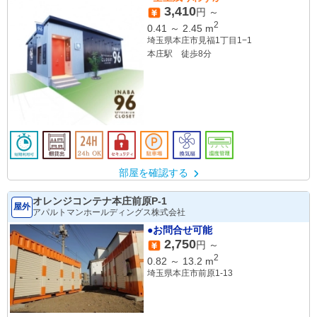
3,410
円 ～
2
0.41
～
2.45
m
埼玉県本庄市見福1丁目1−1
本庄駅 徒歩8分
部屋を確認する
オレンジコンテナ本庄前原P-1
屋外
アパルトマンホールディングス株式会社
●お問合せ可能
2,750
円 ～
2
0.82
～
13.2
m
埼玉県本庄市前原1-13