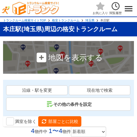
閲覧履歴
お気に入り
トランクルーム検索サイトTOP
格安トランクルーム
埼玉県
本庄駅
本庄駅(埼玉県)周辺の格安トランクルーム
地図を表示する
沿線・駅を変更
現在地で検索
その他の条件を設定
満室を除く
部屋ごとに比較
4
1〜4
物件中
物件