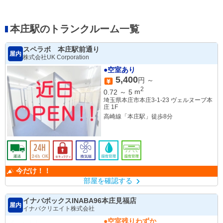
本庄駅のトランクルーム一覧
スペラボ 本庄駅前通り
屋内
株式会社UK Corporation
●空室あり
5,400
円 ～
2
0.72
～
5
m
埼玉県本庄市本庄3-1-23 ヴェルヌーブ本
庄 1F
高崎線「本庄駅」徒歩8分
今だけ！！
部屋を確認する
イナバボックスINABA96本庄見福店
屋内
イナバクリエイト株式会社
●空室残りわずか