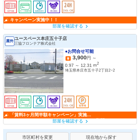
キャンペーン実施中！！
部屋を確認する
ユースペース本庄五十子店
屋外
三協フロンテア株式会社
●お問合せ可能
3,900
円 ～
2
0.97
～
12.31
m
埼玉県本庄市五十子2丁目2−2
「賃料3ヶ月間半額キャンペーン」実施
中！ （キャンペーン期間：6/1～9/30）
部屋を確認する
市区町村を変更
現在地から探す