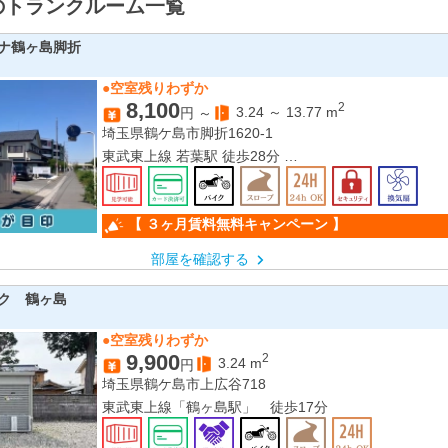
のトランクルーム一覧
ナ鶴ヶ島脚折
●空室残りわずか
8,100
2
3.24
～
13.77
m
円 ～
埼玉県鶴ケ島市脚折1620-1
東武東上線 若葉駅 徒歩28分
東武東上線 坂戸駅 徒歩30分
東武越生線 一本松駅 徒歩33分
東武東上線 鶴ヶ島駅 徒歩51分
【 ３ヶ月賃料無料キャンペーン 】
部屋を確認する
ク 鶴ヶ島
●空室残りわずか
9,900
2
3.24
m
円
埼玉県鶴ケ島市上広谷718
東武東上線「鶴ヶ島駅」 徒歩17分