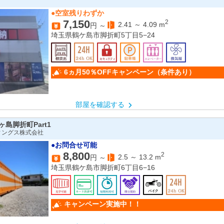
●空室残りわずか
7,150
2
2.41
～
4.09
m
円 ～
埼玉県鶴ケ島市脚折町5丁目5−24
6ヵ月50％OFFキャンペーン（条件あり）
部屋を確認する
島脚折町Part1
ィングス株式会社
●お問合せ可能
8,800
2
2.5
～
13.2
m
円 ～
埼玉県鶴ケ島市脚折町6丁目6−16
キャンペーン実施中！！