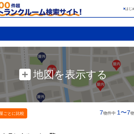
はじ
地図を表示する
7
1〜7
物件中
屋ごとに比較