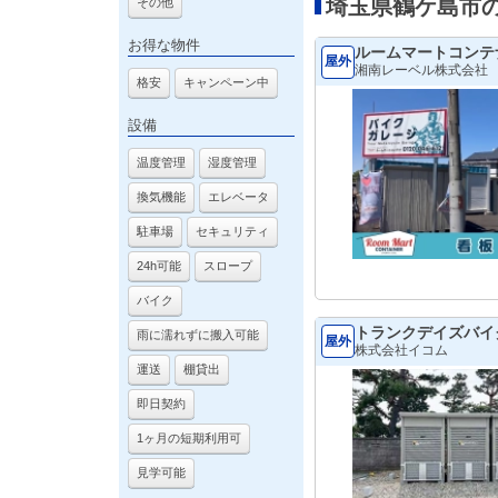
埼玉県鶴ケ島市
その他
お得な物件
ルームマートコンテ
屋外
湘南レーベル株式会社
格安
キャンペーン中
設備
温度管理
湿度管理
換気機能
エレベータ
駐車場
セキュリティ
24h可能
スロープ
バイク
トランクデイズバイ
雨に濡れずに搬入可能
屋外
株式会社イコム
運送
棚貸出
即日契約
1ヶ月の短期利用可
見学可能