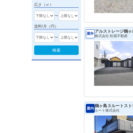
広さ（㎡）
〜
賃料/月（円）
アルストレージ鶴ヶ
屋外
株式会社 松堀不動産
〜
検索
鶴ヶ島３ルートスト
屋内
ルート株式会社