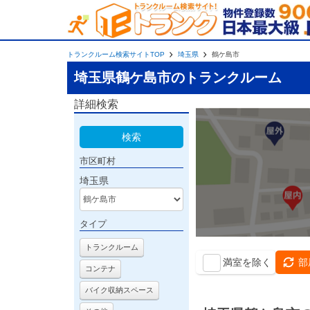
トランクルーム検索サイトTOP
埼玉県
鶴ケ島市
埼玉県鶴ケ島市のトランクルーム
詳細検索
検索
市区町村
埼玉県
タイプ
トランクルーム
満室を除く
部
コンテナ
バイク収納スペース