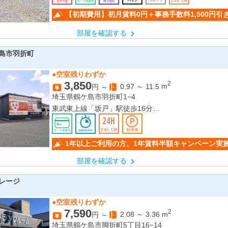
【初期費用】初月賃料0円＋事務手数料1,500円引
部屋を確認する
島市羽折町
●空室残りわずか
3,850
2
0.97
～
11.5
m
円 ～
埼玉県鶴ケ島市羽折町1−4
東武東上線「坂戸」駅徒歩16分
東武生越線「一本松」駅徒歩25分
1年以上ご利用の方、1年賃料半額キャンペーン実
部屋を確認する
レージ
●空室残りわずか
7,590
2
2.08
～
3.36
m
円 ～
埼玉県鶴ケ島市脚折町5丁目16−14