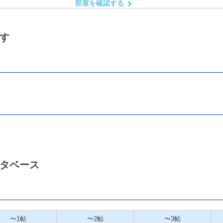
部屋を確認する
す
タベース
〜1帖
〜2帖
〜3帖