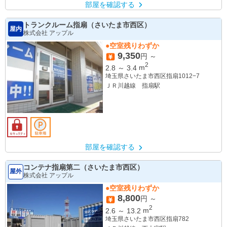
部屋を確認する
トランクルーム指扇（さいたま市西区）
屋内
株式会社 アップル
●空室残りわずか
9,350
円 ～
2
2.8
～
3.4
m
埼玉県さいたま市西区指扇1012−7
ＪＲ川越線 指扇駅
部屋を確認する
コンテナ指扇第二（さいたま市西区）
屋外
株式会社 アップル
●空室残りわずか
8,800
円 ～
2
2.6
～
13.2
m
埼玉県さいたま市西区指扇782