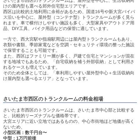
さいたま市西区のトランクルームは、屋外型を中心に、生活収納向
けの屋内型も選べる郊外住宅型エリアです。
西区は比較的土地利用に余裕があるため、国道16号や新大宮バイパ
ス沿いを中心に、屋外型（コンテナ型）トランクルームが多く見ら
れます。車で横付けしやすい施設も多く、大型家具やアウトドア用
品、DIY工具、バイク用品などの保管に適しています。
一方で、西大宮駅や指扇駅周辺には屋内型トランクルームもあり、
衣類や書類、季節家電などを空調・セキュリティ環境の整った施設
で保管することも可能です。
また、西区はファミリー層が多く、戸建て住宅とマンションが混在
する地域でもあるため、「自宅収納を補う外部収納」として利用さ
れるケースも増えています。
そのため全体としては、「車利用しやすい屋外型中心＋生活収納向
け屋内型も選べるエリア」となっています。
さいたま市西区のトランクルームの料金相場
さいたま市西区のトランクルームは、さいたま市中心部と比較する
と、比較的リーズナブルな価格帯です。
大宮エリアに近い立地ではあるものの、中心市街地ほど地価が高く
ないため、
小型区画：数千円台〜
中型：1万円前後