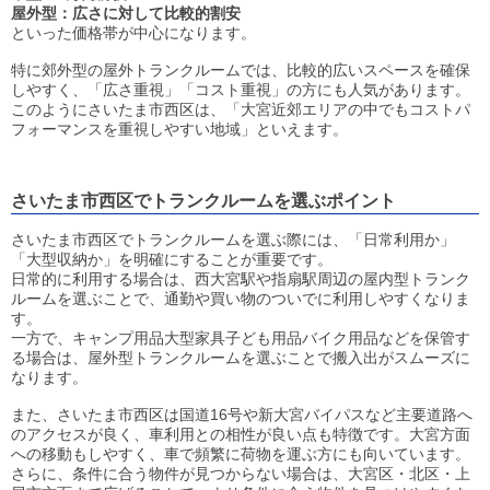
屋外型：広さに対して比較的割安
といった価格帯が中心になります。
特に郊外型の屋外トランクルームでは、比較的広いスペースを確保
しやすく、「広さ重視」「コスト重視」の方にも人気があります。
このようにさいたま市西区は、「大宮近郊エリアの中でもコストパ
フォーマンスを重視しやすい地域」といえます。
さいたま市西区でトランクルームを選ぶポイント
さいたま市西区でトランクルームを選ぶ際には、「日常利用か」
「大型収納か」を明確にすることが重要です。
日常的に利用する場合は、西大宮駅や指扇駅周辺の屋内型トランク
ルームを選ぶことで、通勤や買い物のついでに利用しやすくなりま
す。
一方で、キャンプ用品大型家具子ども用品バイク用品などを保管す
る場合は、屋外型トランクルームを選ぶことで搬入出がスムーズに
なります。
また、さいたま市西区は国道16号や新大宮バイパスなど主要道路へ
のアクセスが良く、車利用との相性が良い点も特徴です。大宮方面
への移動もしやすく、車で頻繁に荷物を運ぶ方にも向いています。
さらに、条件に合う物件が見つからない場合は、大宮区・北区・上