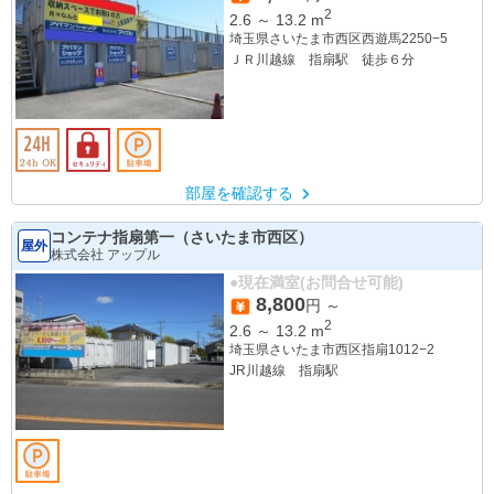
2
2.6
～
13.2
m
埼玉県さいたま市西区西遊馬2250−5
ＪＲ川越線 指扇駅 徒歩６分
部屋を確認する
コンテナ指扇第一（さいたま市西区）
屋外
株式会社 アップル
●現在満室(お問合せ可能)
8,800
円 ～
2
2.6
～
13.2
m
埼玉県さいたま市西区指扇1012−2
JR川越線 指扇駅