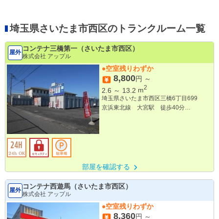
埼玉県さいたま市西区のトランクルーム一覧
コンテナ三橋第一（さいたま市西区）
屋外
株式会社 アップル
●空室残りわずか
8,800
円 ～
2
2.6
～
13.2
m
埼玉県さいたま市西区三橋6丁目699
京浜東北線 大宮駅 徒歩40分
川越線 西大宮駅 徒歩28分
部屋を確認する
コンテナ西遊馬（さいたま市西区）
屋外
株式会社 アップル
●空室残りわずか
8,360
円 ～