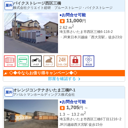
バイクストレージ西区三橋
屋外
株式会社クリエイト総研 ブルーストレージ・バイクストレージ
●お問合せ可能
11,000
円
2
2.62
m
埼玉県さいたま市西区三橋6-116-2
・JR東日本川越線「西大宮駅」徒歩23分
◇◆今ならお借り得キャンペーン◆◇
部屋を確認する
オレンジコンテナさいたま三橋P-1
屋外
アパルトマンホールディングス株式会社
●お問合せ可能
1,705
円 ～
2
1.3
～
13.2
m
埼玉県さいたま市西区三橋6丁目1216−2
JR川越線西大宮駅 徒歩15分