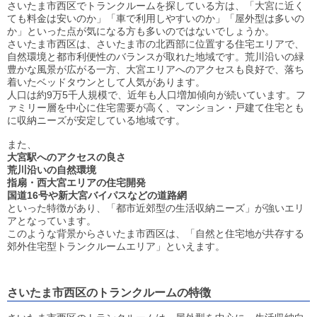
さいたま市西区でトランクルームを探している方は、「大宮に近く
ても料金は安いのか」「車で利用しやすいのか」「屋外型は多いの
か」といった点が気になる方も多いのではないでしょうか。
さいたま市西区は、さいたま市の北西部に位置する住宅エリアで、
自然環境と都市利便性のバランスが取れた地域です。荒川沿いの緑
豊かな風景が広がる一方、大宮エリアへのアクセスも良好で、落ち
着いたベッドタウンとして人気があります。
人口は約9万5千人規模で、近年も人口増加傾向が続いています。フ
ァミリー層を中心に住宅需要が高く、マンション・戸建て住宅とも
に収納ニーズが安定している地域です。
また、
大宮駅へのアクセスの良さ
荒川沿いの自然環境
指扇・西大宮エリアの住宅開発
国道16号や新大宮バイパスなどの道路網
といった特徴があり、「都市近郊型の生活収納ニーズ」が強いエリ
アとなっています。
このような背景からさいたま市西区は、「自然と住宅地が共存する
郊外住宅型トランクルームエリア」といえます。
さいたま市西区のトランクルームの特徴