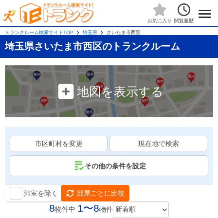
閲覧履歴
お気に入り
トランクルーム検索サイトTOP
埼玉県
さいたま市西区
埼玉県さいたま市西区のトランクルーム
地図を表示する
市区町村を変更
現在地で検索
その他の条件を設定
満室を除く
部屋ごとに比較
8
1〜8
物件中
物件