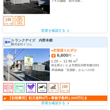
ＪＲ川越線 西大宮駅
ＪＲ川越線 指扇駅
部屋を確認する
トランクデイズ 内野本郷
屋外
株式会社イコム
●空室残りわずか
6,600
円 ～
2
1.29
～
12.96
m
埼玉県さいたま市西区内野本郷1063
JR高崎線「宮原駅」からバス4分
【初期費用】初月賃料0円＋事務手数料1,500円引き
部屋を確認する