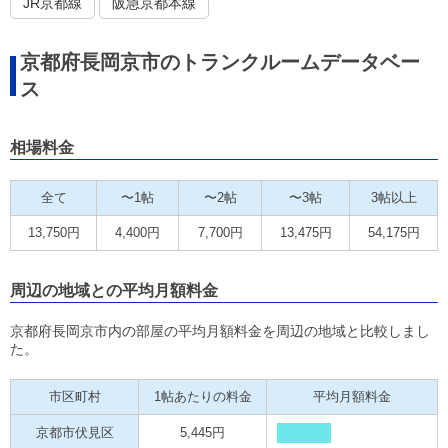
JR京都線
阪急京都本線
京都府長岡京市のトランクルームデータベー
ス
相場料金
全て
〜1帖
〜2帖
〜3帖
3帖以上
13,750円
4,400円
7,700円
13,475円
54,175円
周辺の地域との平均月額料金
京都府長岡京市内の部屋の平均月額料金を周辺の地域と比較しまし
た。
市区町村
1帖あたりの料金
平均月額料金
京都市伏見区
5,445円