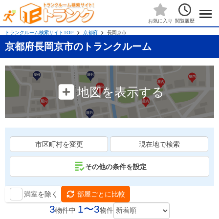
閲覧履歴
お気に入り
トランクルーム検索サイトTOP
京都府
長岡京市
京都府長岡京市のトランクルーム
地図を表示する
市区町村を変更
現在地で検索
その他の条件を設定
満室を除く
部屋ごとに比較
3
1〜3
物件中
物件