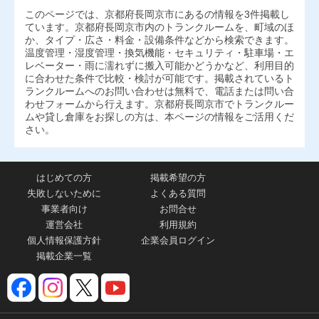
このページでは、京都府長岡京市にあるの情報を3件掲載し
ています。京都府長岡京市内のトランクルームを、町域のほ
か、タイプ・広さ・料金・設備条件などから検索できます。
温度管理・湿度管理・換気機能・セキュリティ・駐車場・エ
レベーター・雨に濡れずに搬入可能かどうかなど、利用目的
に合わせた条件で比較・検討が可能です。掲載されているト
ランクルームへのお問い合わせは無料で、電話または問い合
わせフォームから行えます。京都府長岡京市でトランクルー
ムや貸し倉庫をお探しの方は、本ページの情報をご活用くだ
さい。
はじめての方
掲載希望の方
失敗しないために
よくある質問
事業者向け
お問合せ
運営会社
利用規約
個人情報保護方針
企業会員ログイン
掲載企業一覧