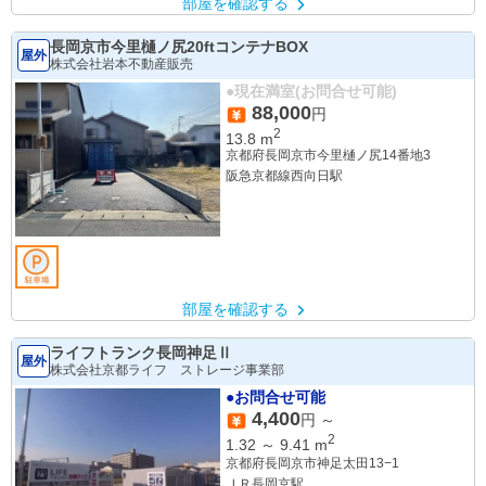
部屋を確認する
長岡京市今里樋ノ尻20ftコンテナBOX
屋外
株式会社岩本不動産販売
●現在満室(お問合せ可能)
88,000
円
2
13.8
m
京都府長岡京市今里樋ノ尻14番地3
阪急京都線西向日駅
部屋を確認する
ライフトランク長岡神足Ⅱ
屋外
株式会社京都ライフ ストレージ事業部
●お問合せ可能
4,400
円 ～
2
1.32
～
9.41
m
京都府長岡京市神足太田13−1
ＪＲ長岡京駅