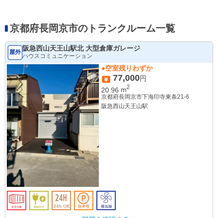
京都府長岡京市のトランクルーム一覧
阪急西山天王山駅北 大型倉庫ガレージ
屋外
ハウスコミュニケーション
●空室残りわずか
77,000
円
2
20.96
m
京都府長岡京市下海印寺東条21-6
阪急西山天王山駅