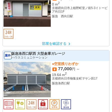
2
0
m
京都府向日市上植野町堂ノ前5-3イトーピ
ア向日1F
阪急 西向日駅
部屋を確認する
阪急洛西口駅西 大型倉庫ガレージ
屋外
ハウスコミュニケーション
●空室残りわずか
77,000
円 ～
2
19.64
m
京都府向日市物集女町ヲサン田17
阪急洛西口駅