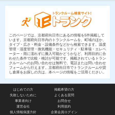
このページでは、京都府向日市にあるの情報を5件掲載して
います。京都府向日市内のトランクルームを、町域のほか、
タイプ・広さ・料金・設備条件などから検索できます。温度
管理・湿度管理・換気機能・セキュリティ・駐車場・エレベ
ーター・雨に濡れずに搬入可能かどうかなど、利用目的に合
わせた条件で比較・検討が可能です。掲載されているトラン
クルームへのお問い合わせは無料で、電話または問い合わせ
フォームから行えます。京都府向日市でトランクルームや貸
し倉庫をお探しの方は、本ページの情報をご活用ください。
はじめての方
掲載希望の方
失敗しないために
よくある質問
事業者向け
お問合せ
運営会社
利用規約
個人情報保護方針
企業会員ログイン