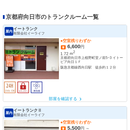
京都府向日市のトランクルーム一覧
イートランク
屋内
有限会社イーライフ
●空室残りわずか
6,600
円
2
1.72
m
京都府向日市上植野町堂ノ前5−3 イトー
ピア向日１Ｆ
阪急京都線西向日駅 徒歩約１２分
部屋を確認する
イートランクⅡ
屋内
有限会社イーライフ
●空室残りわずか
5,500
円 ～