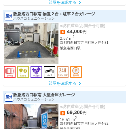
部屋を確認する
阪急洛西口駅南 物置２台＋駐車２台ガレージ
屋外
ハウスコミュニケーション
●現在満室(お問合せ可能)
44,000
円
2
2.57
m
京都府向日市寺戸町三ノ坪4-81
阪急洛西口駅
部屋を確認する
阪急洛西口駅南 大型倉庫ガレージ
屋外
ハウスコミュニケーション
●現在満室(お問合せ可能)
69,300
円
2
16.51
m
京都府向日市寺戸町三ノ坪4-82