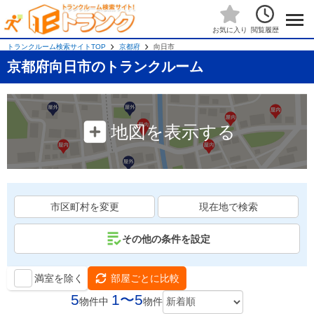
閲覧履歴
お気に入り
トランクルーム検索サイトTOP
京都府
向日市
京都府向日市のトランクルーム
地図を表示する
市区町村を変更
現在地で検索
その他の条件を設定
満室を除く
部屋ごとに比較
5
1〜5
物件中
物件