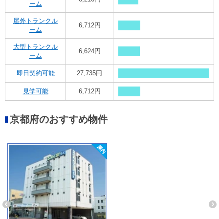
ーム
屋外トランクル
6,712円
ーム
大型トランクル
6,624円
ーム
即日契約可能
27,735円
見学可能
6,712円
京都府のおすすめ物件