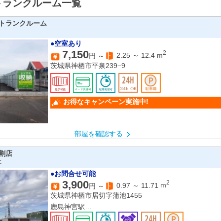
トランクルーム一覧
トランクルーム
●空室あり
7,150
2
2.25
～
12.4
m
円 ～
茨城県神栖市平泉239−9
お得なキャンペーン実施中!
部屋を確認する
割店
社
●お問合せ可能
3,900
2
0.97
～
11.71
m
円 ～
茨城県神栖市居切字蒲池1455
鹿島神宮駅
延方駅