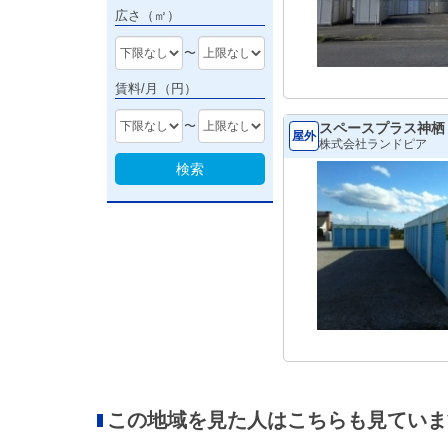
広さ（㎡）
〜
賃料/月（円）
〜
スペースプラス神栖
屋外
株式会社ランドピア
検索
この地域を見た人はこちらも見ていま