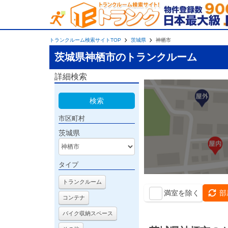
トランクルーム検索サイトTOP
茨城県
神栖市
茨城県神栖市のトランクルーム
詳細検索
検索
市区町村
茨城県
タイプ
トランクルーム
満室を除く
部
コンテナ
バイク収納スペース