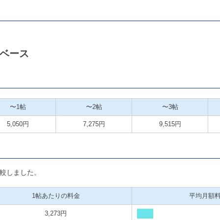
ベース
〜1帖
〜2帖
〜3帖
5,050円
7,275円
9,515円
較しました。
1帖あたりの料金
平均月額
3,273円