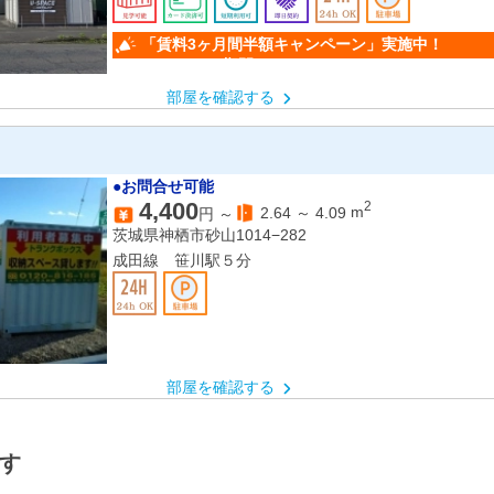
「賃料3ヶ月間半額キャンペー
（キャンペーン期間：6/1～9/30）
部屋を確認する
●お問合せ可能
4,400
2
2.64
～
4.09
m
円 ～
茨城県神栖市砂山1014−282
成田線 笹川駅５分
部屋を確認する
す