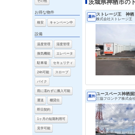
茨城県神栖市の
その他
お得な物件
ストレージ王 神栖
屋外
株式会社ストレージ王
格安
キャンペーン中
設備
温度管理
湿度管理
換気機能
エレベータ
駐車場
セキュリティ
24h可能
スロープ
バイク
雨に濡れずに搬入可能
ユースペース神栖掘
屋外
三協フロンテア株式会
運送
棚貸出
即日契約
1ヶ月の短期利用可
見学可能