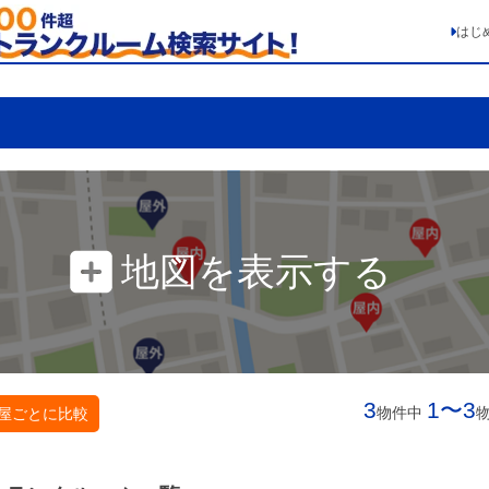
はじ
地図を表示する
3
1〜3
物件中
屋ごとに比較