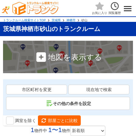
閲覧履歴
お気に入り
トランクルーム検索サイトTOP
茨城県
神栖市
砂山
茨城県神栖市砂山のトランクルーム
地図を表示する
市区町村を変更
現在地で検索
その他の条件を設定
満室を除く
部屋ごとに比較
1
1〜1
物件中
物件