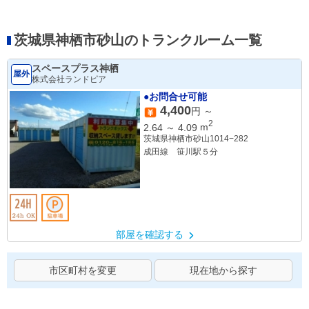
茨城県神栖市砂山のトランクルーム一覧
スペースプラス神栖
屋外
株式会社ランドピア
●お問合せ可能
4,400
円 ～
2
2.64
～
4.09
m
茨城県神栖市砂山1014−282
成田線 笹川駅５分
部屋を確認する
市区町村を変更
現在地から探す