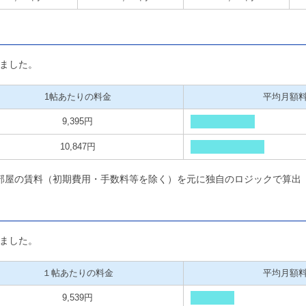
ました。
1帖あたりの料金
平均月額
9,395円
10,847円
部屋の賃料（初期費用・手数料等を除く）を元に独自のロジックで算出
ました。
１帖あたりの料金
平均月額
9,539円