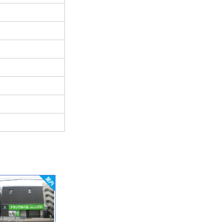
グッドトランクルーム
グッドトランクルーム
＼
大和町
用賀
ス
8,360
9,977
円 〜
円 〜
中
東京都中野区大和町1丁
東京都世田谷区用賀2丁
3,
目4−2 マルエツプチ大和
目28−22 用賀一丁目交差