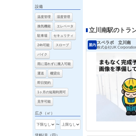
設備
温度管理
湿度管理
換気機能
エレベータ
立川南駅のトラ
駐車場
セキュリティ
スペラボ 立川南
屋内
24h可能
スロープ
株式会社UK Corporatio
バイク
雨に濡れずに搬入可能
運送
棚貸出
即日契約
1ヶ月の短期利用可
見学可能
広さ（㎡）
〜
賃料/月（円）