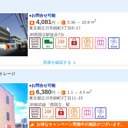
●お問合せ可能
4,081
2
0.36
～
10.8
m
円 ～
東京都立川市錦町3丁目8−17
JR西国立駅徒歩7分
JR立川駅南口徒歩10分
部屋を確認する
トレージ
●お問合せ可能
6,380
2
1.1
～
4.5
m
円 ～
東京都立川市錦町3丁目11−15
JR南武線「西国立」駅
JR中央線「立川」駅
お得なキャンペーン実施中の施設がございます。