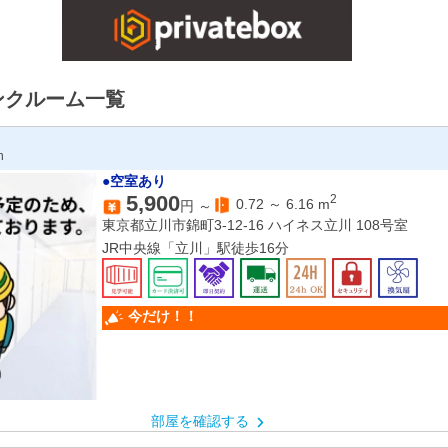
ンクルーム一覧
n
●空室あり
5,900
2
0.72
～
6.16
m
円 ～
東京都立川市錦町3-12-16 ハイネス立川 108号室
JR中央線「立川」駅徒歩16分
今だけ！！
部屋を確認する