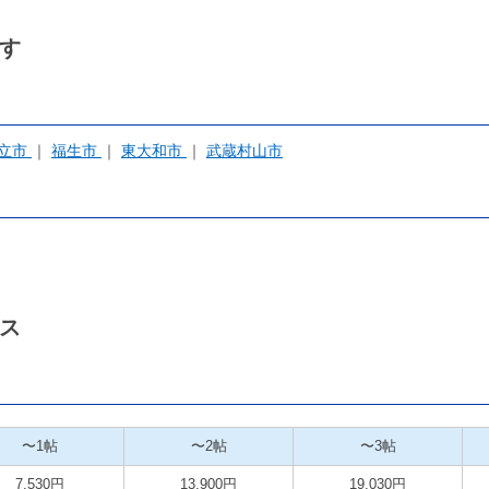
す
立市
福生市
東大和市
武蔵村山市
ス
〜1帖
〜2帖
〜3帖
7,530円
13,900円
19,030円