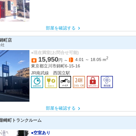
部屋を確認する
錦町店
会社
●現在満室(お問合せ可能)
15,950
2
4.01
～
18.05
m
円 ～
東京都立川市錦町6-15-16
JR南武線 西国立駅
部屋を確認する
柴崎町トランクルーム
●空室あり