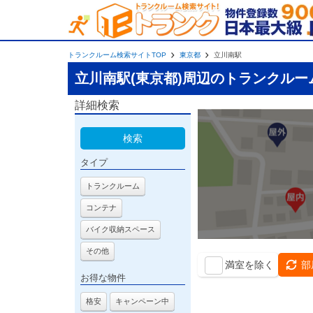
トランクルーム検索サイトTOP
東京都
立川南駅
立川南駅(東京都)周辺のトランクルー
詳細検索
検索
タイプ
トランクルーム
コンテナ
バイク収納スペース
その他
満室を除く
部
お得な物件
格安
キャンペーン中