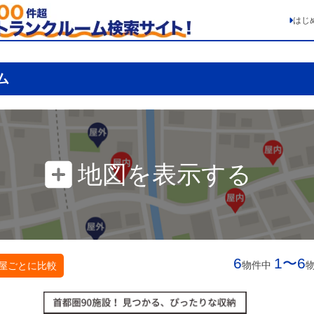
はじ
ム
地図を表示する
6
1〜6
物件中
屋ごとに比較