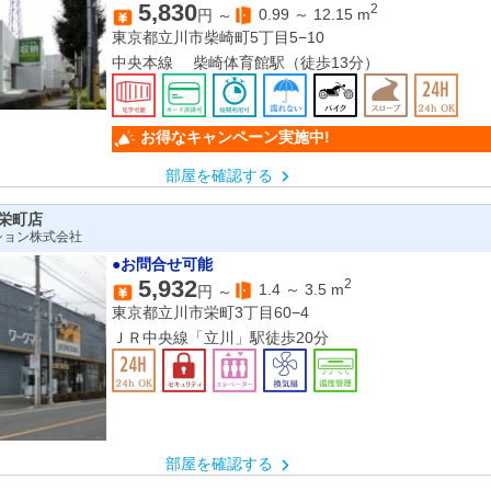
5,830
2
0.99
～
12.15
m
円 ～
東京都立川市柴崎町5丁目5−10
中央本線 柴崎体育館駅（徒歩13分）
お得なキャンペーン実施中!
部屋を確認する
栄町店
ション株式会社
●お問合せ可能
5,932
2
1.4
～
3.5
m
円 ～
東京都立川市栄町3丁目60−4
ＪＲ中央線「立川」駅徒歩20分
部屋を確認する