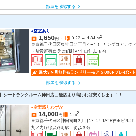
部屋を確認する
●空室あり
1,650
2
0.22
～
4.84
m
円 ～
東京都千代田区東神田２丁目４−１０ カンダコアテクノ
・都営新宿線 岩本町駅A4出口徒歩 ６分
・JR総武線、東京メトロ日比谷線 秋葉原駅 4番出口
・JR総武本線 馬喰町駅 C5出口徒歩7分
・JR総武線 浅草橋駅 西口徒歩7分
最大3ヶ月無料&ランドリーモア 5,000Pプレゼン
・都営新宿線 馬喰横山駅 A1出口徒歩8分
部屋を確認する
】シートランクルーム神田店＿他店より高ければ安くします！！
●空室残りわずか
14,000
2
1
m
円
東京都千代田区神田司町2丁目17−14 TATE神田ビル2F
丸ノ内線線淡路町駅 徒歩３分
都営新宿線線小川町駅 徒歩３分