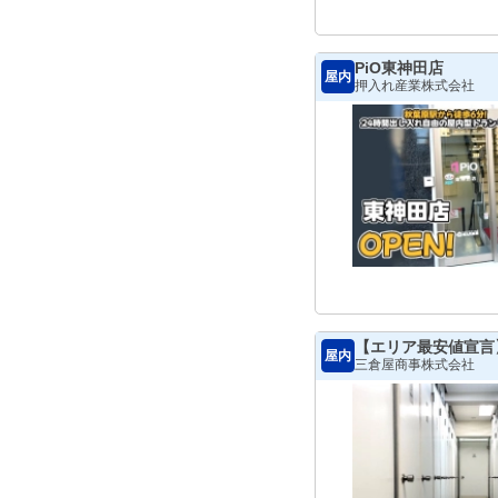
PiO東神田店
屋内
押入れ産業株式会社
【エリア最安値宣言
屋内
三倉屋商事株式会社