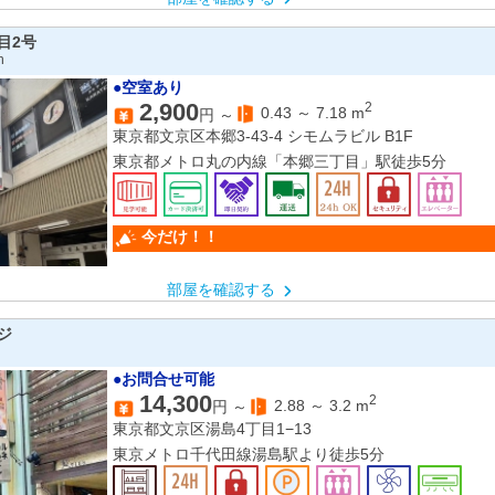
目2号
n
●空室あり
2,900
2
0.43
～
7.18
m
円 ～
東京都文京区本郷3-43-4 シモムラビル B1F
東京都メトロ丸の内線「本郷三丁目」駅徒歩5分
今だけ！！
部屋を確認する
ジ
●お問合せ可能
14,300
2
2.88
～
3.2
m
円 ～
東京都文京区湯島4丁目1−13
東京メトロ千代田線湯島駅より徒歩5分