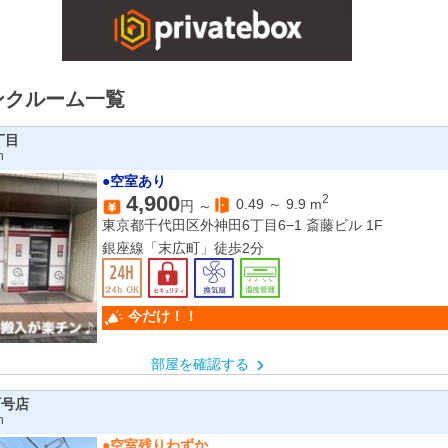
ンクルーム一覧
丁目
n
●空室あり
4,900
2
0.49
～
9.9
m
円 ～
東京都千代田区外神田6丁目6−1 斎藤ビル 1F
銀座線「末広町」徒歩2分
今だけ！！
部屋を確認する
町号店
n
●空室残りわずか