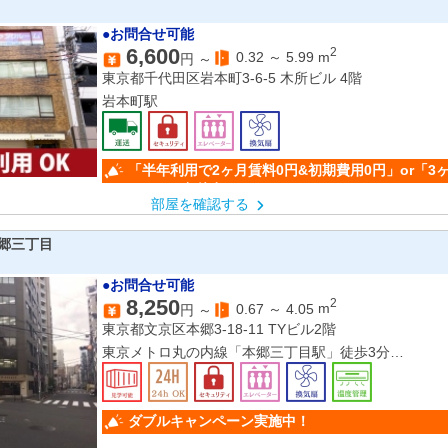
●お問合せ可能
6,600
2
0.32
～
5.99
m
円 ～
東京都千代田区岩本町3-6-5 木所ビル 4階
岩本町駅
「半年利用で2ヶ月賃料0円&初期費用0円」or「3
50％OFF」(条件有)
部屋を確認する
郷三丁目
●お問合せ可能
8,250
2
0.67
～
4.05
m
円 ～
東京都文京区本郷3-18-11 TYビル2階
東京メトロ丸の内線「本郷三丁目駅」徒歩3分
都営大江戸線「本郷三丁目駅」徒歩3分
JR中央線「御茶ノ水駅」徒歩9分
ダブルキャンペーン実施中！