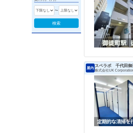
〜
検索
スペラボ 千代田御
屋内
株式会社UK Corporatio