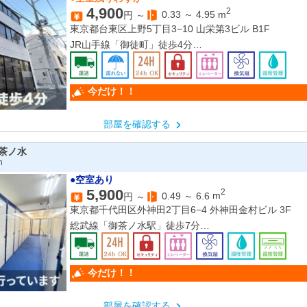
4,900
2
0.33
～
4.95
m
円 ～
東京都台東区上野5丁目3−10 山栄第3ビル B1F
JR山手線「御徒町」徒歩4分
東京メトロ日比谷線「仲御徒町」2番出口 徒歩4分
東京メトロ銀座線「末広町」2番出口 徒歩5分
今だけ！！
部屋を確認する
茶ノ水
n
●空室あり
5,900
2
0.49
～
6.6
m
円 ～
東京都千代田区外神田2丁目6−4 外神田金村ビル 3F
総武線「御茶ノ水駅」徒歩7分
丸ノ内線「新御茶ノ水駅」徒歩9分
今だけ！！
部屋を確認する