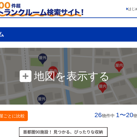
はじ
ム
地図を表示する
26
1〜20
物件中
屋ごとに比較