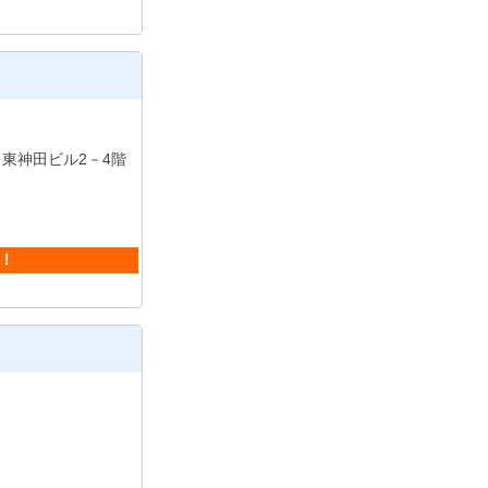
東神田ビル2－4階
徒歩6分
ト！