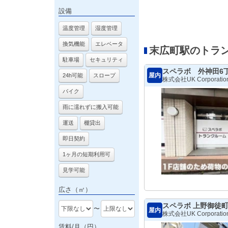
設備
温度管理
湿度管理
換気機能
エレベータ
末広町駅のトラ
駐車場
セキュリティ
スペラボ 外神田6
屋内
24h可能
スロープ
株式会社UK Corporatio
バイク
雨に濡れずに搬入可能
運送
棚貸出
即日契約
1ヶ月の短期利用可
見学可能
広さ（㎡）
スペラボ 上野御徒
〜
屋内
株式会社UK Corporatio
賃料/月（円）