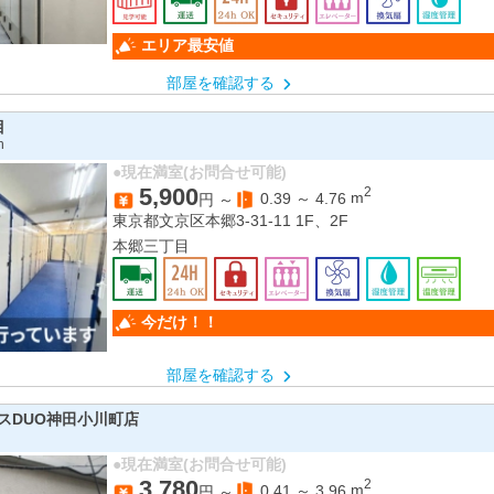
各線神田駅 徒歩６分
エリア最安値
部屋を確認する
目
n
●現在満室(お問合せ可能)
5,900
2
0.39
～
4.76
m
円 ～
東京都文京区本郷3-31-11 1F、2F
本郷三丁目
今だけ！！
部屋を確認する
スDUO神田小川町店
●現在満室(お問合せ可能)
3,780
2
0.41
～
3.96
m
円 ～