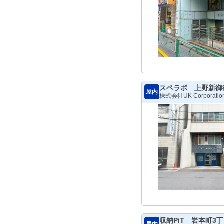
スペラボ 上野新御
屋内
株式会社UK Corporatio
収納PiT 岩本町3