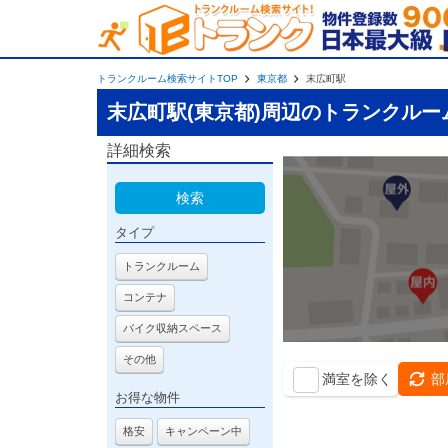
トランクルーム検索サイトTOP
東京都
末広町駅
末広町駅(東京都)周辺のトランクルー
詳細検索
検索
タイプ
トランクルーム
コンテナ
バイク収納スペース
その他
満室を除く
部
お得な物件
格安
キャンペーン中