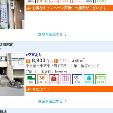
お得なキャンペーン実施中の施設がございます。
部屋を確認する
徒町駅前
n
●空室あり
8,900
2
0.82
～
4.95
m
円 ～
東京都台東区東上野1丁目9−2 第二檜垣ビル1F
JR山手「御徒町」徒歩4分
今だけ！！
部屋を確認する
丁目店