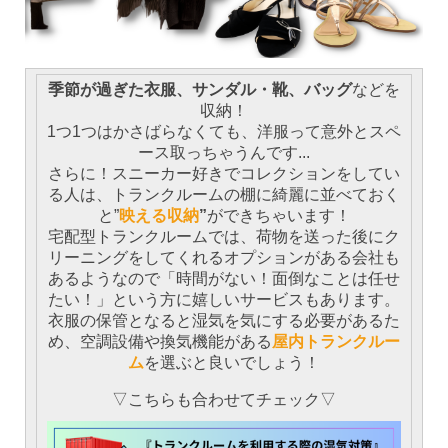
季節が過ぎた衣服、サンダル・靴、バッグ
などを
収納！
1つ1つはかさばらなくても、洋服って意外とスペ
ース取っちゃうんです...
さらに！スニーカー好きでコレクションをしてい
る人は、トランクルームの棚に綺麗に並べておく
と”
映える収納
”
ができちゃいます！
宅配型トランクルームでは、荷物を送った後にク
リーニングをしてくれるオプションがある会社も
あるようなので「時間がない！面倒なことは任せ
たい！」という方に嬉しいサービスもあります。
衣服の保管となると湿気を気にする必要があるた
め、空調設備や換気機能がある
屋内トランクルー
ム
を選ぶと良いでしょう！
▽こちらも合わせてチェック▽