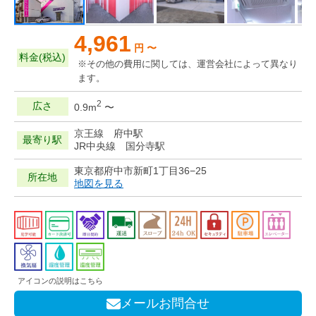
4,961
円 〜
料金(税込)
※その他の費用に関しては、運営会社によって異なり
ます。
2
広さ
0.9m
〜
京王線 府中駅
最寄り駅
JR中央線 国分寺駅
東京都府中市新町1丁目36−25
所在地
地図を見る
アイコンの説明はこちら
メールお問合せ