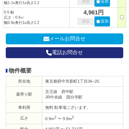
追加
満室
幅1.1x奥行1x高さ2.2
4,961円
0.5 帖
広さ：0.9㎡
追加
満室
幅0.9x奥行1x高さ2.2
メールお問合せ
電話お問合せ
物件概要
所在地
東京都府中市新町1丁目36−25
京王線 府中駅
最寄り駅
JR中央線 国分寺駅
車利用
無料 駐車場ございます。
2
2
広さ
0.9m
〜 9.8m
料金
4,961円 〜 51,711円