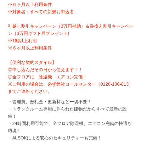
※６ヶ月以上利用条件
※対象者：すべての新規お申込者
引越し割引キャンペーン（3万円補助）＆乗換え割引キャンペー
ン（3万円ギフト券プレゼント)
※1帖以上利用
※６ヶ月以上利用条件
【便利な契約スタイル】
◎申し込んだその日から使えます！！
◎全フロアに 除湿機 エアコン完備！
※ご利用の場合は、必ず弊社コールセンター（0120-136-813）
までご連絡ください。
・管理費、敷礼金・更新料など一切不要！
・トランクルーム専用に作られた建物だからすべて最新の設
備！
・24時間利用可能で、全フロア除湿機、エアコン完備の快適な
環境！
・ALSOKによる安心のセキュリティーも完備！