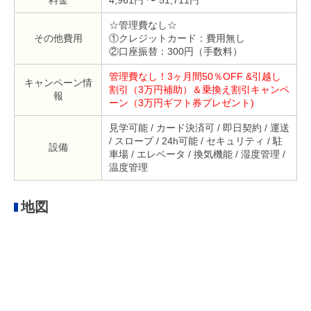
☆管理費なし☆
その他費用
①クレジットカード：費用無し
②口座振替：300円（手数料）
管理費なし！3ヶ月間50％OFF &引越し
キャンペーン情
割引（3万円補助）＆乗換え割引キャンペ
報
ーン（3万円ギフト券プレゼント)
見学可能 / カード決済可 / 即日契約 / 運送
/ スロープ / 24h可能 / セキュリティ / 駐
設備
車場 / エレベータ / 換気機能 / 湿度管理 /
温度管理
地図