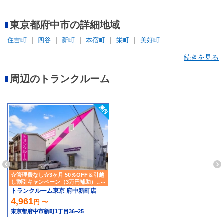
東京都府中市の詳細地域
住吉町
四谷
新町
本宿町
栄町
美好町
続きを見る
周辺のトランクルーム
☆管理費なし☆3ヶ月 50％OFF＆引越
し割引キャンペーン（3万円補助）＆
乗換え割引キャンペーン（3万円ギフ
トランクルーム東京 府中新町店
ト券プレゼント)
4,961
円 〜
東京都府中市新町1丁目36−25