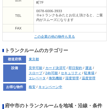
町7F
0078-6006-3933
※eトランクをみたとお伝え頂けると、ご案
TEL
内がスムーズになります
FAX
この企業の他の物件も見る
トランクルームのカテゴリー
都道府県
東京都
設備
見学可能
/
カード決済可
/
即日契約
/
運送
/
スロープ
/
24h可能
/
セキュリティ
/
駐車場
/
エレベータ
/
換気機能
/
湿度管理
/
温度管理
お得な物件
格安
/
キャンペーン中
府中市のトランクルームを地域・沿線・条件