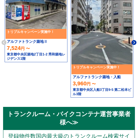
トリプルキャンペーン実施中！
アルファトランク築地Ⅱ
7,524
円 〜
東京都中央区築地2丁目1-2 秀和築地レ
ジデンス1階
トリプルキャンペーン実施中！
アルファトランク築地・入船
3,960
円 〜
東京都中央区入船3丁目9-5 第二松本ビ
ル3階
トランクルーム・バイクコンテナ運営事業者
様へ≫
登録物件数国内最大級のトランクルーム検索サイ