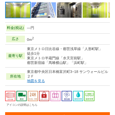
料金(税込)
—円
2
広さ
0m
東京メトロ日比谷線・都営浅草線「人形町駅」
徒歩1分
最寄り駅
東京メトロ半蔵門線「水天宮前駅」
都営新宿線「馬喰横山駅」「浜町駅」
東京都中央区日本橋富沢町3−18 サンウォールビル
所在地
２Ｆ
地図を見る
アイコンの説明はこちら