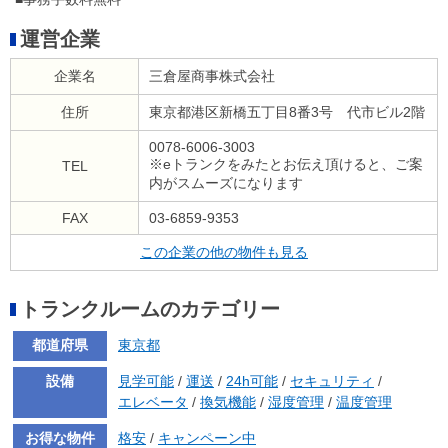
運営企業
企業名
三倉屋商事株式会社
住所
東京都港区新橋五丁目8番3号 代市ビル2階
0078-6006-3003
※eトランクをみたとお伝え頂けると、ご案
TEL
内がスムーズになります
FAX
03-6859-9353
この企業の他の物件も見る
トランクルームのカテゴリー
都道府県
東京都
設備
見学可能
/
運送
/
24h可能
/
セキュリティ
/
エレベータ
/
換気機能
/
湿度管理
/
温度管理
お得な物件
格安
/
キャンペーン中