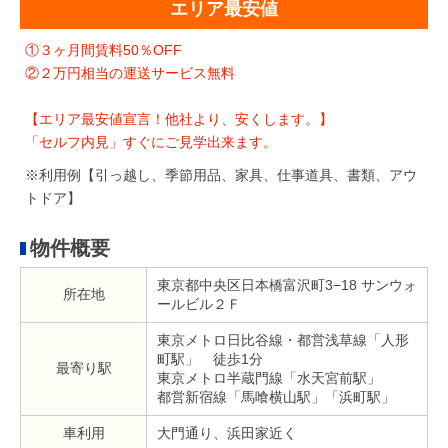
エリア最安値
①３ヶ月間賃料50％OFF
②２万円相当の運送サービス無料
【エリア最安値宣言！他社より、安くします。】
「セルフ内見」すぐにご見学出来ます。
※利用例【引っ越し、季節用品、家具、仕事道具、書類、アウ
トドア】
物件概要
東京都中央区日本橋富沢町3−18 サンウォ
所在地
ールビル２Ｆ
東京メトロ日比谷線・都営浅草線「人形
町駅」 徒歩1分
最寄り駅
東京メトロ半蔵門線「水天宮前駅」
都営新宿線「馬喰横山駅」「浜町駅」
車利用
大門通り、浜田家近く