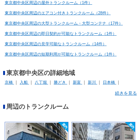
東京都中央区周辺の屋外トランクルーム（1件）
東京都中央区周辺のエアコン付きトランクルーム（28件）
東京都中央区周辺の大型トランクルーム・大型コンテナ（17件）
東京都中央区周辺の即日契約が可能なトランクルーム（1件）
東京都中央区周辺の見学可能なトランクルーム（14件）
東京都中央区周辺の短期利用が可能なトランクルーム（1件）
東京都中央区の詳細地域
京橋
入船
八丁堀
勝どき
新富
新川
日本橋
日本橋久松町
日本橋小舟町
晴海
月島
東日本橋
湊
続きを見る
築地
銀座
周辺のトランクルーム