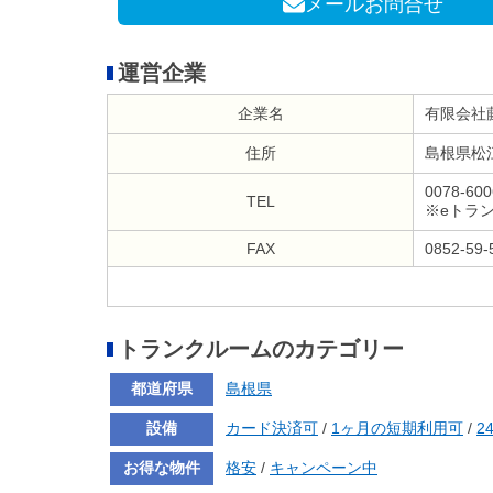
メールお問合せ
運営企業
企業名
有限会社
住所
島根県松江
0078-600
TEL
※eトラ
FAX
0852-59-
トランクルームのカテゴリー
都道府県
島根県
設備
カード決済可
/
1ヶ月の短期利用可
/
2
お得な物件
格安
/
キャンペーン中