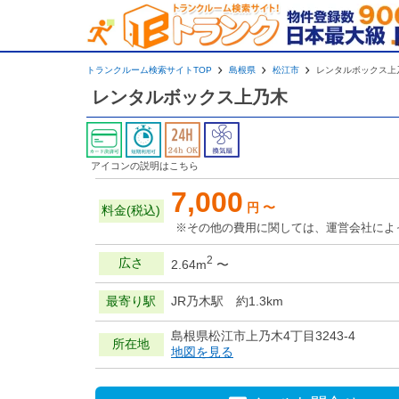
トランクルーム検索サイトTOP
島根県
松江市
レンタルボックス上
レンタルボックス上乃木
アイコンの説明はこちら
7,000
円 〜
料金(税込)
※その他の費用に関しては、運営会社によ
2
広さ
2.64m
〜
最寄り駅
JR乃木駅 約1.3km
島根県松江市上乃木4丁目3243-4
所在地
地図を見る