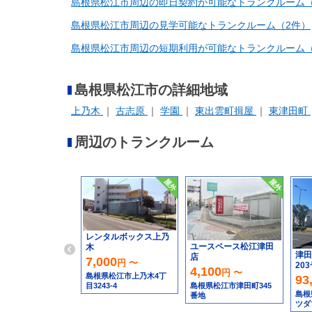
島根県松江市周辺の即日契約が可能なトランクルーム（
島根県松江市周辺の見学可能なトランクルーム（2件）
島根県松江市周辺の短期利用が可能なトランクルーム（
島根県松江市の詳細地域
上乃木
古志原
学園
東出雲町揖屋
東津田町
周辺のトランクルーム
レンタルボックス上乃
ユースペース松江津田
木
津田
店
7,000
円 〜
20
4,100
円 〜
島根県松江市上乃木4丁
93
島根県松江市津田町345
目3243-4
島根
番地
ツダ