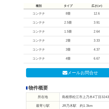
種別
タイプ
広さ(㎡)
コンテナ
8畳
12.6
コンテナ
2.5畳
3.91
コンテナ
1.5畳
2.64
コンテナ
2畳
3.33
コンテナ
3畳
4.37
コンテナ
4畳
6.67
メールお問合せ
物件概要
所在地
島根県松江市上乃木4丁目3243
最寄り駅
JR乃木駅 約1.3km