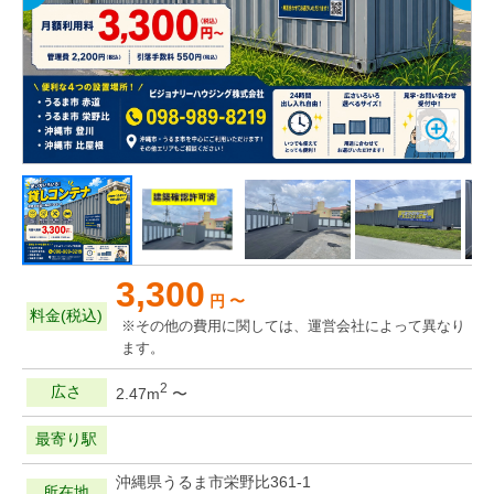
3,300
円 〜
料金(税込)
※その他の費用に関しては、運営会社によって異なり
ます。
2
広さ
2.47m
〜
最寄り駅
沖縄県うるま市栄野比361-1
所在地