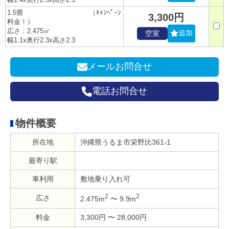
1.5畳 （ｷｬﾝﾍﾟｰﾝ
3,300円
料金！）
広さ：2.475㎡
追加
空室
幅1.1x奥行2.3x高さ2.3
メールお問合せ
電話お問合せ
物件概要
所在地
沖縄県うるま市栄野比361-1
最寄り駅
車利用
敷地乗り入れ可
2
2
広さ
2.475m
〜 9.9m
料金
3,300円 〜 28,000円