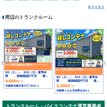
続きを見る
周辺のトランクルーム
6ヶ月間月額料金半額キャンペーン！
6ヶ月間月額料金半額キャンペーン！
8/8（土）～ 8/16（日）夏季休
暇 建築確認許可済 建築
8/8（土）～ 8/16（日）夏季休
基準法を遵守したトランクルー
4,000
暇 建築確認許可済 建築
円 〜
ム、安心してご利用下さいませ。
基準法を遵守したトランクルー
3,300
円 〜
沖縄県沖縄市登川3丁目32−1
登川トランクルーム
ム、安心してご利用下さいませ。
6ヶ月間月額料金半額キャンペー
沖縄県うるま市栄野比361-1
栄野比トランクルー
ン！
ム 6ヶ月間月額料金半額キャンペ
ーン！
トランクルーム・バイクコンテナ運営事業者