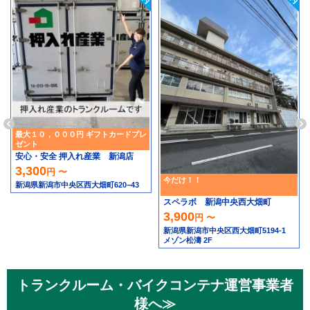
最大１０，０００円 ギフトカードプレ
ゼント
安心・安全 押入れ産業 新潟店
3,300
円 〜
今だけ！！
新潟県新潟市中央区西大畑町620−43
スペラボ 新潟中央西大畑町
3,900
円 〜
新潟県新潟市中央区西大畑町5194-1
メゾン松濤 2F
トランクルーム・バイクコンテナ運営事業者
様へ≫