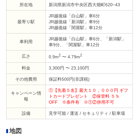
所在地
新潟県新潟市中央区西大畑町620−43
JR越後線「白山駅」車6分
最寄り駅
JR越後線「新潟駅」車9分
JR越後線「関屋駅」車12分
JR越後線「白山駅」車6分、「新潟駅」
車利用
車9分、「関屋駅」車12分
2
2
広さ
0.9m
〜 4.79m
料金
3,300円 〜 23,100円
その他費用
保証料500円(非課税)
①【先着５名】最大１０，０００円 ギフ
キャンペーン情
トカードプレゼント ②保管料 ５％
報
OFF ※条件有 ※①②併用不可
設備
見学可能 / 運送 / セキュリティ / 駐車場
地図