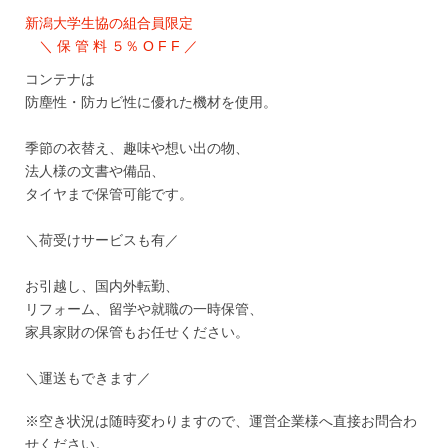
新潟大学生協の組合員限定
＼ 保 管 料 ５％ O F F ／
コンテナは
防塵性・防カビ性に優れた機材を使用。
季節の衣替え、趣味や想い出の物、
法人様の文書や備品、
タイヤまで保管可能です。
＼荷受けサービスも有／
お引越し、国内外転勤、
リフォーム、留学や就職の一時保管、
家具家財の保管もお任せください。
＼運送もできます／
※空き状況は随時変わりますので、運営企業様へ直接お問合わ
せください。