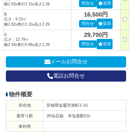
追加
問合せ
幅1.93x奥行2.15x高さ2.29
16,500円
B
広さ：6.15㎡
追加
問合せ
幅2.92x奥行2.15x高さ2.29
29,700円
A
広さ：12.79㎡
追加
問合せ
幅2.18x奥行5.88x高さ2.29
メールお問合せ
電話お問合せ
物件概要
所在地
宮城県塩竈市港町2-15
最寄り駅
JR仙石線 本塩釜駅5分
車利用