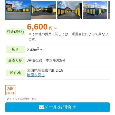
6,600
円 〜
料金(税込)
※その他の費用に関しては、運営会社によって異なり
ます。
2
広さ
2.43m
〜
最寄り駅
JR仙石線 本塩釜駅5分
宮城県塩竈市港町2-15
所在地
地図を見る
アイコンの説明はこちら
メールお問合せ