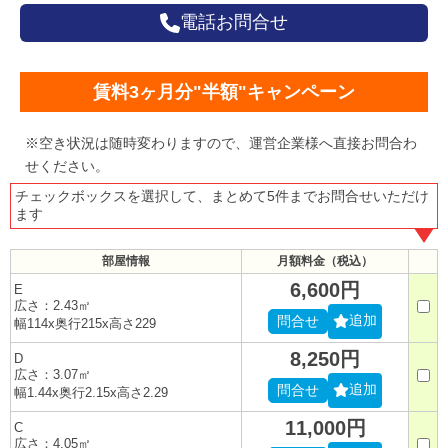
電話お問合せ
賃料3ヶ月分"半額"キャンペーン
※空き状況は随時変わりますので、運営企業様へ直接お問合わ
せください。
チェックボックスを選択して、まとめて5件までお問合せいただけ
ます
部屋情報
月額料金（税込）
6,600円
E
広さ：2.43㎡
追加
問合せ
幅114x奥行215x高さ229
8,250円
D
広さ：3.07㎡
追加
問合せ
幅1.44x奥行2.15x高さ2.29
11,000円
C
広さ：4.05㎡