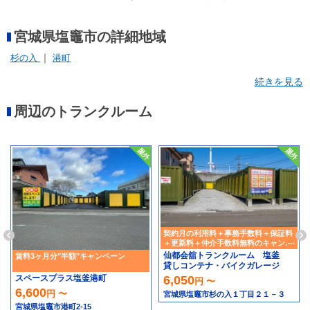
宮城県塩竈市の詳細地域
杉の入
港町
続きを見る
周辺のトランクルーム
契約月の利用料＋事務手数料＋保証料
＋更新料＋仲介手数料無料のキャンペ
ーン実施中！！
仙都会舘トランクルーム 塩釜
賃料3ヶ月分"半額"キャンペーン
貸しコンテナ・バイクガレージ
6,050
スペースプラス塩釜港町
円 〜
6,600
円 〜
宮城県塩竈市杉の入１丁目２１－３
宮城県塩竈市港町2-15