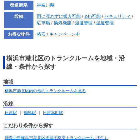
都道府県
神奈川県
設備
雨に濡れずに搬入可能
/
24h可能
/
セキュリティ
/
駐車場
/
換気機能
/
湿度管理
/
温度管理
お得な物件
格安
/
キャンペーン中
横浜市港北区のトランクルームを地域・沿
線・条件から探す
地域
横浜市港北区内の他のトランクルームを見る
沿線
日吉駅
綱島駅
日吉本町駅
こだわり条件から探す
神奈川県横浜市港北区周辺の格安トランクルーム（9件）