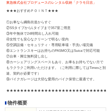
東急株式会社プロデュースのレンタル収納「クラモ日吉」
★★★おすすめＰＯＩＮＴ★★★
①お車なら綱島街道からすぐ
②SSタイプからLタイプまで357室ご用意
③年中無休で24時間出し入れ可能
④女性でも安心なクリーンで明るい室内
⑤空調設備・セキュリティ・専用駐車場・手洗い場完備
⑥エントランスキーはお持ちのPASMO又はSuicaで対応可能
⑦台車・脚立無料貸し出し
⑧カーシェアリングスペースもあり、お車をお持ちでない方で
もラクラクご利用いただけます。（ご利用に際してはTimesと別
途、契約が必要です）
⑨バイクガレージは大切な愛用のバイク保管に最適です。
★★★★★★★★★★★★★★★★★★★★★★★★★★★★★★
物件概要