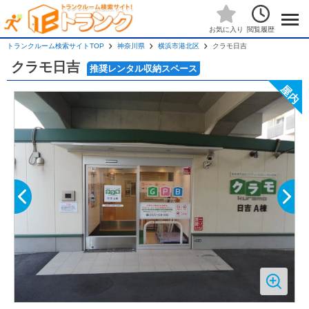
閲覧履歴
お気に入り
トランクルーム検索サイトTOP
神奈川県
横浜市港北区
クラモ日吉
クラモ日吉
推奨レンタル収納スペース