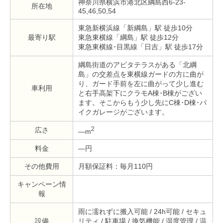
神奈川県横浜市港北区綱島西6-23-
所在地
45,46,50,54
東急新横浜線「新綱島」駅 徒歩10分
最寄り駅
東急東横線「綱島」駅 徒歩12分
東急東横線･目黒線「日吉」駅 徒歩17分
綱島街道のアピタテラスがある「北綱
島」の交差点を東横線ガードの方に曲が
り、ガード手前を左に曲がって少し進む
車利用
と右手高架下にクラモA棟･B棟がござい
ます。そこからもう少し先にC棟･D棟･バ
イクガレージがございます。
2
広さ
—m
料金
—円
その他費用
月額保証料：毎月110円
キャンペーン情
報
雨に濡れずに搬入可能 / 24h可能 / セキュ
設備
リティ / 駐車場 / 換気機能 / 湿度管理 / 温