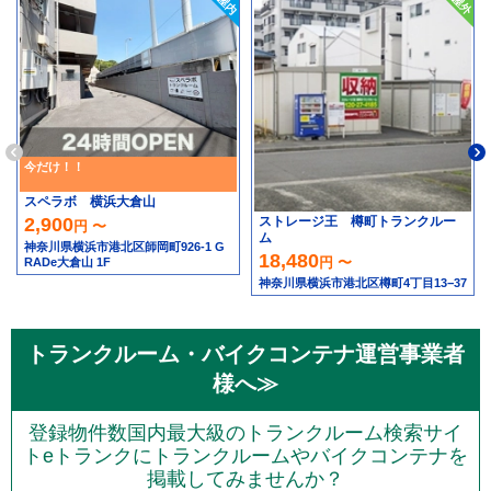
今だけ！！
スペラボ 横浜大倉山
ストレージ王 樽町トランクルー
2,900
円 〜
ム
神奈川県横浜市港北区師岡町926-1 G
18,480
円 〜
RADe大倉山 1F
神奈川県横浜市港北区樽町4丁目13−37
トランクルーム・バイクコンテナ運営事業者
様へ≫
登録物件数国内最大級のトランクルーム検索サイ
トeトランクにトランクルームやバイクコンテナを
掲載してみませんか？