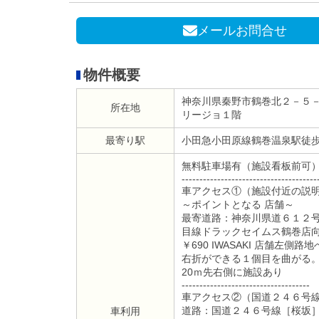
メールお問合せ
物件概要
神奈川県秦野市鶴巻北２－５－
所在地
リージョ１階
最寄り駅
小田急小田原線鶴巻温泉駅徒
無料駐車場有（施設看板前可
--------------------------------------
車アクセス①（施設付近の説
～ポイントとなる 店舗～
最寄道路：神奈川県道６１２
目線ドラックセイムス鶴巻店
￥690 IWASAKI 店舗左側路
右折ができる１個目を曲がる
20ｍ先右側に施設あり
------------------------------------
車アクセス②（国道２４６号
道路：国道２４６号線［桜坂
車利用