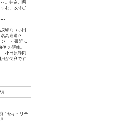
向へ。神奈川県
すすむ。以降①
----
合）
温泉駅前（小田
東名高速道路
ジ」 が最近IC
前後 の距離。
」、小田原静岡
利用が便利です
/月
料
能 / セキュリテ
管理