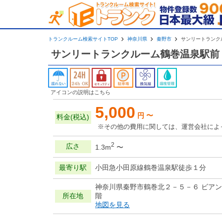
トランクルーム検索サイトTOP
神奈川県
秦野市
サンリートランク
サンリートランクルーム鶴巻温泉駅前
アイコンの説明はこちら
5,000
円 〜
料金(税込)
※その他の費用に関しては、運営会社によ
2
広さ
1.3m
〜
最寄り駅
小田急小田原線鶴巻温泉駅徒歩１分
神奈川県秦野市鶴巻北２－５－６ ビア
所在地
階
地図を見る