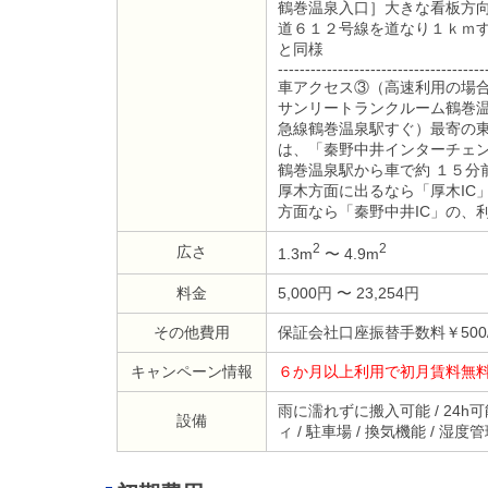
鶴巻温泉入口］大きな看板方
道６１２号線を道なり１ｋｍ
と同様
--------------------------------------
車アクセス③（高速利用の場
サンリートランクルーム鶴巻
急線鶴巻温泉駅すぐ）最寄の
は、「秦野中井インターチェン
鶴巻温泉駅から車で約 １５分
厚木方面に出るなら「厚木IC
方面なら「秦野中井IC」の、
2
2
広さ
1.3m
〜 4.9m
料金
5,000円 〜 23,254円
その他費用
保証会社口座振替手数料￥500
キャンペーン情報
６か月以上利用で初月賃料無
雨に濡れずに搬入可能 / 24h可
設備
ィ / 駐車場 / 換気機能 / 湿度