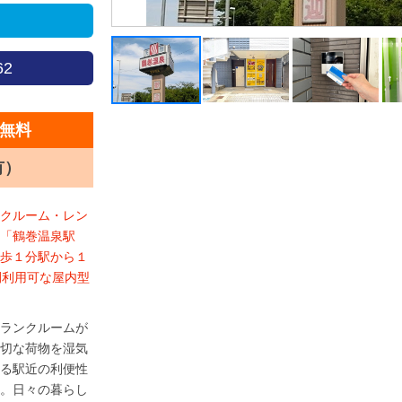
62
無料
有）
クルーム・レン
「鶴巻温泉駅
歩１分駅から１
間利用可な屋内型
ランクルームが
切な荷物を湿気
る駅近の利便性
。日々の暮らし