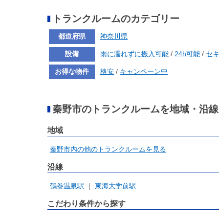
トランクルームのカテゴリー
都道府県
神奈川県
設備
雨に濡れずに搬入可能
/
24h可能
/
セ
お得な物件
格安
/
キャンペーン中
秦野市のトランクルームを地域・沿線
地域
秦野市内の他のトランクルームを見る
沿線
鶴巻温泉駅
東海大学前駅
こだわり条件から探す