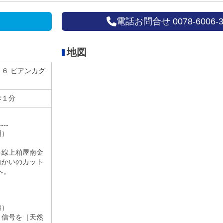
電話お問合せ 0078-6006-3
地図
６ ビアンカグ
歩１分
）
----
明）
号線上粕屋南金
向かいのカット
地へ。
。
線）
］信号を［天然