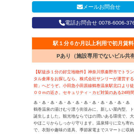
メールお問合せ
電話お問合せ 0078-6006-37
駅１分６か月以上利用で初月賃料
Pあり（施設専用でないビル共
【駅徒歩１分の好立地物件】神奈川県秦野市でトラン
タル倉庫をお探しなら、株式会社サンリーが運営する
前」へどうぞ。小田急小田原線鶴巻温泉駅北口より徒
００ｍの近さ。セキュリティ・カビ対策のある24時
♨・♨・♨・♨・♨・♨・♨・♨・♨・♨・♨・♨
鶴巻温泉の湯けむり漂う街並みに、新しい屋内型、ト
誕生しました。観光地ならではの潤いある環境で、大
やほこりからしっかり守ります。温泉帰りに立ち寄れ
で、衣類や趣味の道具、季節家電までスマートに収納