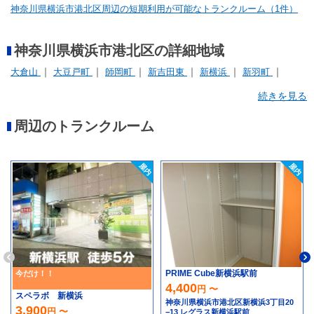
神奈川県横浜市港北区周辺の短期利用が可能なトランクルーム（1件）
神奈川県横浜市港北区の詳細地域
大倉山
大豆戸町
師岡町
新吉田東
新横浜
新羽町
日吉
樽町
箕輪町
綱島西
続きを見る
周辺のトランクルーム
PRIME Cube新横浜駅前
今だけ！！
4,400
円 〜
スペラボ 新横浜
神奈川県横浜市港北区新横浜3丁目20
3,900
円 〜
−13 レグラス新横浜駅前