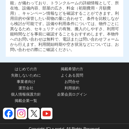
能」が備わっており、トランクルームの詳細情報として、所
在地、設備内容、部屋の広さ、料金（初期費用・月額費
用）、キャンペーン情報などを確認することができます。利
用目的や保管したい荷物の量に合わせて、条件を比較しなが
ら検討が可能です。設備や利用条件については、物件ごとに
異なるため、セキュリティの有無、搬入のしやすさ、利用可
能時間などを事前に確認することをおすすめします。本物件
へのお問い合わせは無料で、電話または問い合わせフォーム
から行えます。利用開始時期や空き状況などについては、お
問い合わせの際にご確認ください。
はじめての方
掲載希望の方
失敗しないために
よくある質問
事業者向け
お問合せ
運営会社
利用規約
個人情報保護方針
企業会員ログイン
掲載企業一覧
Copyright (C) e-portal. All Rights Reserved.