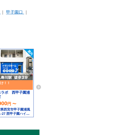
甲子園口
だけ！！
ペラボ 西甲子園浦
町
900
円 〜
庫県西宮市甲子園浦風
1-27 西甲子園ハイツ