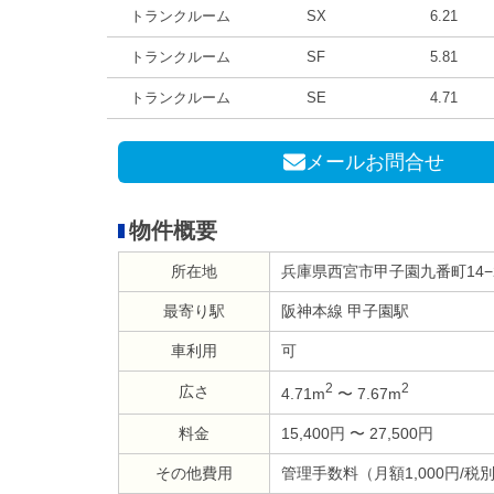
トランクルーム
SX
6.21
トランクルーム
SF
5.81
トランクルーム
SE
4.71
メールお問合せ
物件概要
所在地
兵庫県西宮市甲子園九番町14−
最寄り駅
阪神本線 甲子園駅
車利用
可
2
2
広さ
4.71m
〜 7.67m
料金
15,400円 〜 27,500円
その他費用
管理手数料（月額1,000円/税