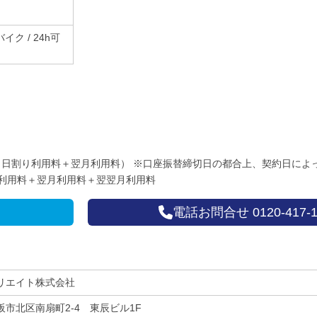
イク / 24h可
月日割り利用料＋翌月利用料） ※口座振替締切日の都合上、契約日によ
り利用料＋翌月利用料＋翌翌月利用料
電話お問合せ 0120-417-1
リエイト株式会社
阪市北区南扇町2-4 東辰ビル1F