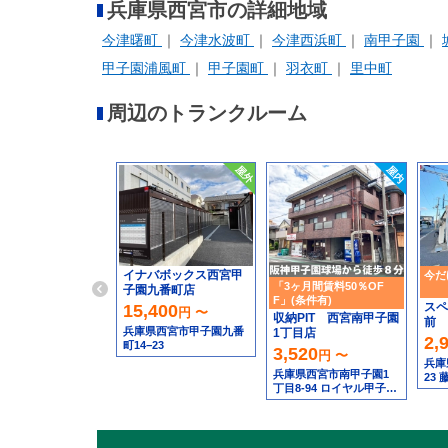
兵庫県西宮市の詳細地域
今津曙町
今津水波町
今津西浜町
南甲子園
甲子園浦風町
甲子園町
羽衣町
里中町
周辺のトランクルーム
イナバボックス西宮甲
今だ
「3ヶ月間賃料50％OF
子園九番町店
F」(条件有)
スペ
15,400
円 〜
収納PIT 西宮南甲子園
前
兵庫県西宮市甲子園九番
1丁目店
2,
町14−23
3,520
円 〜
兵庫
兵庫県西宮市南甲子園1
23 
丁目8-94 ロイヤル甲子園
1階