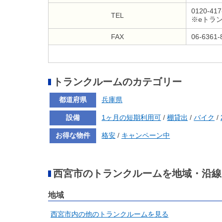
0120-417
TEL
※eトラ
FAX
06-6361-
トランクルームのカテゴリー
都道府県
兵庫県
設備
1ヶ月の短期利用可
/
棚貸出
/
バイク
/
お得な物件
格安
/
キャンペーン中
西宮市のトランクルームを地域・沿線
地域
西宮市内の他のトランクルームを見る