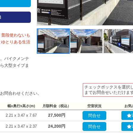
8
 普段使わないも
とゆとりある生活
。バイクメンテ
ら大型タイプま
チェックボックスを選択
までお問合せいただけま
お問合わせください。
幅x奥行x高さ(m)
月額料金（税込）
空室状況
お気
27,500円
2.21 x 3.47 x 7.67
問合せ
24,200円
2.21 x 3.47 x 2.37
問合せ