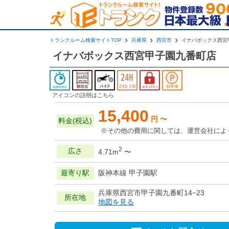
トランクルーム検索サイトTOP
兵庫県
西宮市
イナバボックス西宮
イナバボックス西宮甲子園九番町店
アイコンの説明はこちら
15,400
円 〜
料金(税込)
※その他の費用に関しては、運営会社によ
2
広さ
4.71m
〜
最寄り駅
阪神本線 甲子園駅
兵庫県西宮市甲子園九番町14−23
所在地
地図を見る