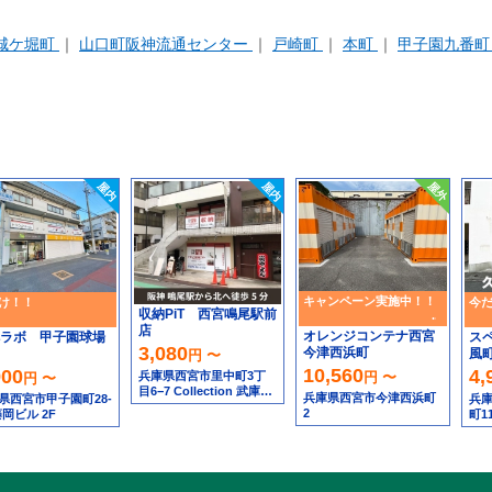
城ケ堀町
山口町阪神流通センター
戸崎町
本町
甲子園九番町
キャンペーン実施中！！
け！！
今
収納PiT 西宮鳴尾駅前
店
オレンジコンテナ西宮
ラボ 甲子園球場
ス
3,080
今津西浜町
風
円 〜
10,560
900
4,
兵庫県西宮市里中町3丁
円 〜
円 〜
目6−7 Collection 武庫川
兵庫県西宮市今津西浜町
県西宮市甲子園町28-
兵
1階・2階
2
藤岡ビル 2F
町1
1F