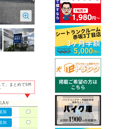
して、まとめて5件
す
に入り
追加
追加