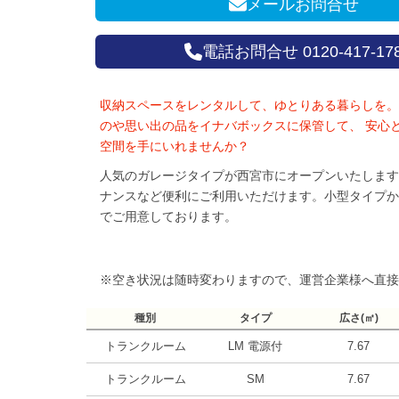
メールお問合せ
電話お問合せ 0120-417-17
収納スペースをレンタルして、ゆとりある暮らしを。
のや思い出の品をイナバボックスに保管して、 安心
空間を手にいれませんか？
人気のガレージタイプが西宮市にオープンいたします
ナンスなど便利にご利用いただけます。小型タイプか
でご用意しております。
※空き状況は随時変わりますので、運営企業様へ直接
種別
タイプ
広さ(㎡)
トランクルーム
LM 電源付
7.67
トランクルーム
SM
7.67