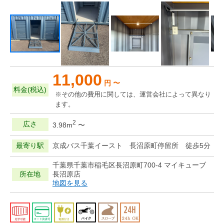
11,000
円 〜
料金(税込)
※その他の費用に関しては、運営会社によって異なり
ます。
2
広さ
3.98m
〜
最寄り駅
京成バス千葉イースト 長沼原町停留所 徒歩5分
千葉県千葉市稲毛区長沼原町700-4 マイキューブ
所在地
長沼原店
地図を見る