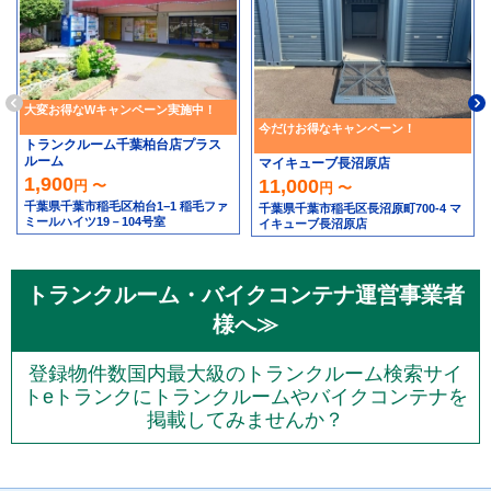
大変お得なWキャンペーン実施中！
今だけお得なキャンペーン！
トランクルーム千葉柏台店プラス
ルーム
マイキューブ長沼原店
1,900
11,000
円 〜
円 〜
千葉県千葉市稲毛区柏台1−1 稲毛ファ
千葉県千葉市稲毛区長沼原町700-4 マ
ミールハイツ19－104号室
イキューブ長沼原店
トランクルーム・バイクコンテナ運営事業者
様へ≫
登録物件数国内最大級のトランクルーム検索サイ
トeトランクにトランクルームやバイクコンテナを
掲載してみませんか？