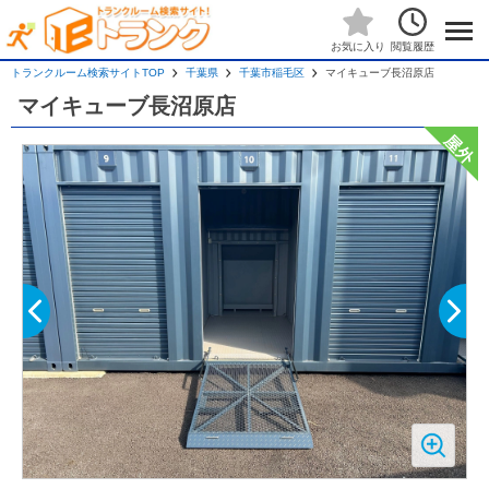
閲覧履歴
お気に入り
トランクルーム検索サイトTOP
千葉県
千葉市稲毛区
マイキューブ長沼原店
マイキューブ長沼原店