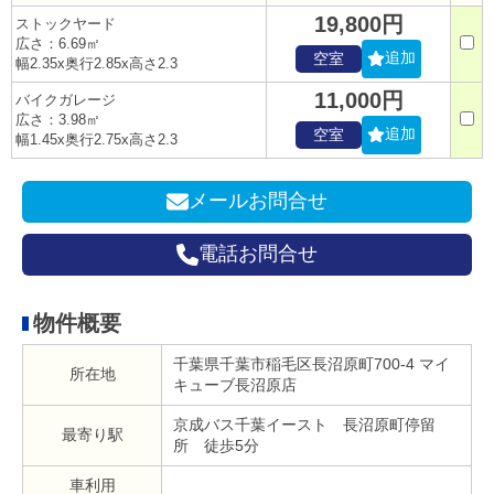
19,800円
ストックヤード
広さ：6.69㎡
追加
空室
幅2.35x奥行2.85x高さ2.3
11,000円
バイクガレージ
広さ：3.98㎡
追加
空室
幅1.45x奥行2.75x高さ2.3
メールお問合せ
電話お問合せ
物件概要
千葉県千葉市稲毛区長沼原町700-4 マイ
所在地
キューブ長沼原店
京成バス千葉イースト 長沼原町停留
最寄り駅
所 徒歩5分
車利用