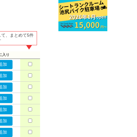
して、まとめて5件
す
に入り
追加
追加
追加
追加
追加
追加
追加