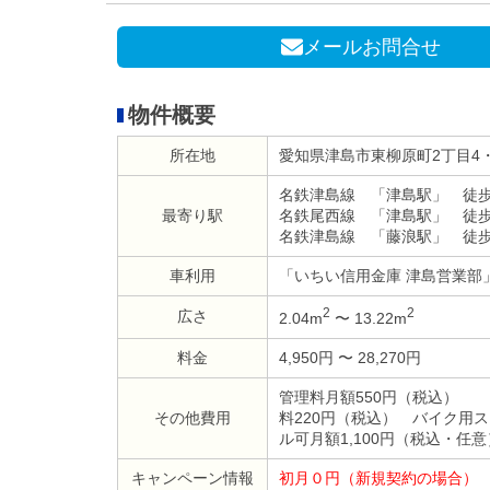
メールお問合せ
物件概要
所在地
愛知県津島市東柳原町2丁目4
名鉄津島線 「津島駅」 徒歩
最寄り駅
名鉄尾西線 「津島駅」 徒歩
名鉄津島線 「藤浪駅」 徒歩
車利用
「いちい信用金庫 津島営業部
2
2
広さ
2.04m
〜 13.22m
料金
4,950円 〜 28,270円
管理料月額550円（税込）
その他費用
料220円（税込） バイク用
ル可月額1,100円（税込・任意
キャンペーン情報
初月０円（新規契約の場合）