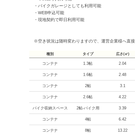
・バイクガレージとしても利用可能
・WEB申込可能
・現地契約で即日利用可能
※空き状況は随時変わりますので、運営企業様へ直接
種別
タイプ
広さ(㎡)
コンテナ
1.3帖
2.04
コンテナ
1.6帖
2.48
コンテナ
2帖
3.1
コンテナ
2.6帖
4.22
バイク収納スペース
2帖-バイク用
3.39
コンテナ
4帖
6.42
コンテナ
8帖
13.22