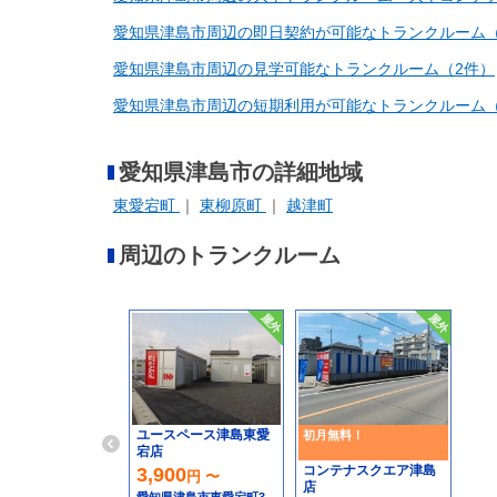
愛知県津島市周辺の即日契約が可能なトランクルーム（
愛知県津島市周辺の見学可能なトランクルーム（2件）
愛知県津島市周辺の短期利用が可能なトランクルーム（
愛知県津島市の詳細地域
東愛宕町
東柳原町
越津町
周辺のトランクルーム
ユースペース津島東愛
初月無料！
宕店
コンテナスクエア津島
3,900
円 〜
店
愛知県津島市東愛宕町3