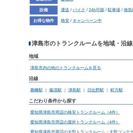
設備
運送
/
バイク
/
24h可能
/
駐車場
/
換気
お得な物件
格安
/
キャンペーン中
津島市のトランクルームを地域・沿線
地域
津島市内の他のトランクルームを見る
沿線
勝幡駅
藤浪駅
津島駅
日比野駅
町方駅
こだわり条件から探す
愛知県津島市周辺の格安トランクルーム（4件）
愛知県津島市周辺の屋外トランクルーム（4件）
愛知県津島市周辺の大型トランクルーム・大型コンテナ