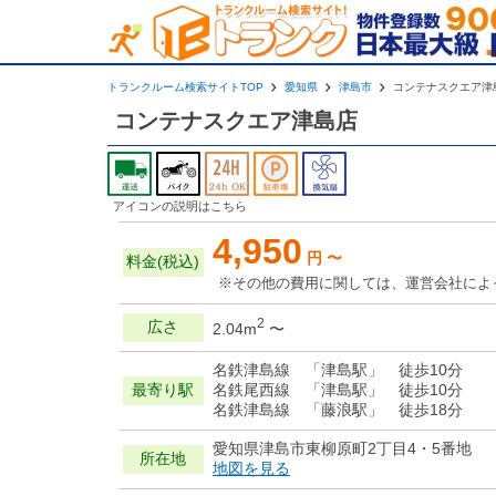
トランクルーム検索サイトTOP
愛知県
津島市
コンテナスクエア津
コンテナスクエア津島店
アイコンの説明はこちら
4,950
円 〜
料金(税込)
※その他の費用に関しては、運営会社によ
2
広さ
2.04m
〜
名鉄津島線 「津島駅」 徒歩10分
最寄り駅
名鉄尾西線 「津島駅」 徒歩10分
名鉄津島線 「藤浪駅」 徒歩18分
愛知県津島市東柳原町2丁目4・5番地
所在地
地図を見る