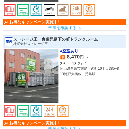
お得なキャンペーン実施中!
部屋を確認する
ストレージ王 倉敷児島下の町トランクルーム
屋外
株式会社ストレージ王
●空室あり
8,470
円 ～
2
2.6
～
13.2
m
岡山県倉敷市児島下の町10丁目385−8
JR瀬戸大橋線 児島駅
お得なキャンペーン実施中!
部屋を確認する