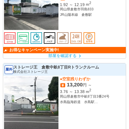
2
1.92
～
12.19
m
岡山県倉敷市羽島833
JR山陽本線 倉敷駅
お得なキャンペーン実施中!
部屋を確認する
ストレージ王 倉敷中畝8丁目Rトランクルーム
屋外
株式会社ストレージ王
●空室残りわずか
13,200
円 ～
2
3.76
～
13.38
m
岡山県倉敷市中畝8丁目3番24号
水島臨海鉄道 水島駅
水島臨海鉄道 常盤駅