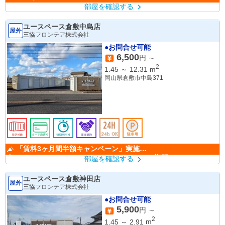
部屋を確認する
ユースペース倉敷中島店
屋外
三協フロンテア株式会社
●お問合せ可能
6,500
円 ～
2
1.45
～
12.31
m
岡山県倉敷市中島371
「賃料3ヶ月間半額キャンペーン」実施
中！ （キャンペーン期間：6/1～9/30）
部屋を確認する
ユースペース倉敷神田店
屋外
三協フロンテア株式会社
●お問合せ可能
5,900
円 ～
2
1.45
～
2.91
m