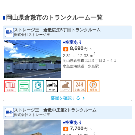
岡山県倉敷市のトランクルーム一覧
ストレージ王 倉敷広江5丁目トランクルーム
屋外
株式会社ストレージ王
●空室あり
8,690
円 ～
2
2.31
～
12.03
m
岡山県倉敷市広江５丁目２－４１
水島臨海鉄道 水島駅
部屋を確認する
ストレージ王 倉敷中庄第2トランクルーム
屋外
株式会社ストレージ王
●空室あり
7,700
円 ～
2