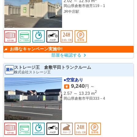
2.02
～
12.93
m
岡山県倉敷市徳芳119－1
JR中庄駅
お得なキャンペーン実施中!
部屋を確認する
ストレージ王 倉敷平田トランクルーム
屋外
株式会社ストレージ王
●空室あり
9,240
円 ～
2
2.57
～
13.23
m
岡山県倉敷市平田333－4