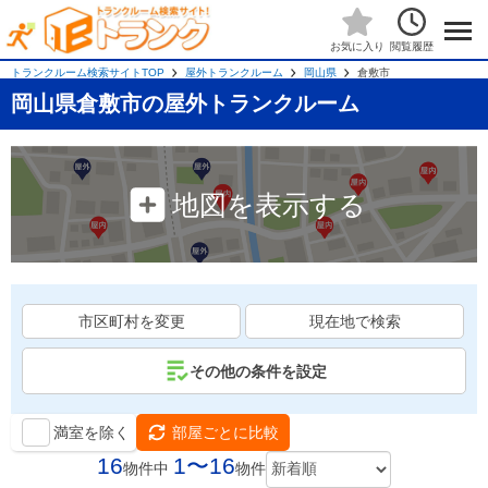
閲覧履歴
お気に入り
トランクルーム検索サイトTOP
屋外トランクルーム
岡山県
倉敷市
岡山県倉敷市の屋外トランクルーム
地図を表示する
市区町村を変更
現在地で検索
その他の条件を設定
満室を除く
部屋ごとに比較
16
1〜16
物件中
物件