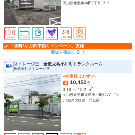
岡山県倉敷市神田2丁目13−9
「賃料3ヶ月間半額キャンペーン」実施
中！ （キャンペーン期間：6/1～9/30）
部屋を確認する
ストレージ王 倉敷児島小川町トランクルーム
屋外
株式会社ストレージ王
●空室残りわずか
10,450
円 ～
2
3.18
～
13.2
m
岡山県倉敷市児島小川町3677－45
JR瀬戸大橋線 児島駅