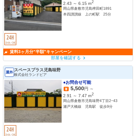
2
2.43
～
6.15
m
岡山県倉敷市児島稗田町1891
本四讃讃線 上の町駅 25分
賃料3ヶ月分"半額"キャンペーン
部屋を確認する
スペースプラス児島味野
屋外
株式会社ランドピア
●お問合せ可能
5,500
円 ～
2
2.91
～
7.47
m
岡山県倉敷市児島味野4丁目2−43
瀬戸大橋線 児島駅 徒歩9分