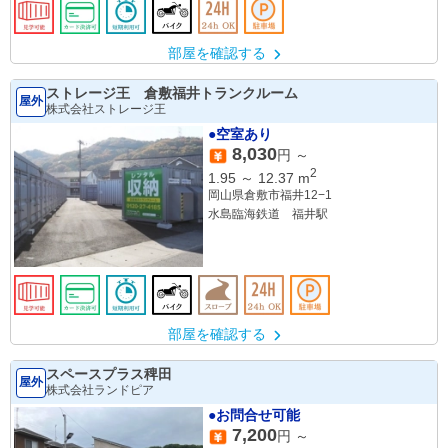
部屋を確認する
ストレージ王 倉敷福井トランクルーム
屋外
株式会社ストレージ王
●空室あり
8,030
円 ～
2
1.95
～
12.37
m
岡山県倉敷市福井12−1
水島臨海鉄道 福井駅
部屋を確認する
スペースプラス稗田
屋外
株式会社ランドピア
●お問合せ可能
7,200
円 ～