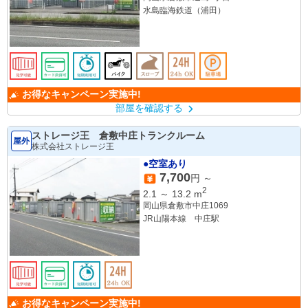
水島臨海鉄道（浦田）
お得なキャンペーン実施中!
部屋を確認する
ストレージ王 倉敷中庄トランクルーム
屋外
株式会社ストレージ王
●空室あり
7,700
円 ～
2
2.1
～
13.2
m
岡山県倉敷市中庄1069
JR山陽本線 中庄駅
お得なキャンペーン実施中!