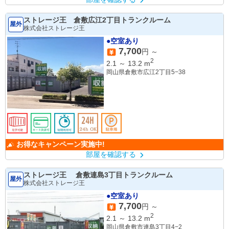
ストレージ王 倉敷広江2丁目トランクルーム
屋外
株式会社ストレージ王
●空室あり
7,700
円 ～
2
2.1
～
13.2
m
岡山県倉敷市広江2丁目5−38
お得なキャンペーン実施中!
部屋を確認する
ストレージ王 倉敷連島3丁目トランクルーム
屋外
株式会社ストレージ王
●空室あり
7,700
円 ～
2
2.1
～
13.2
m
岡山県倉敷市連島3丁目4−2