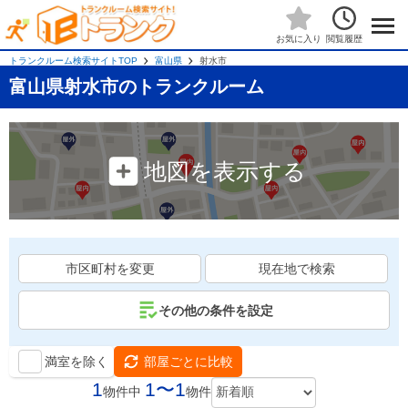
閲覧履歴
お気に入り
トランクルーム検索サイトTOP
富山県
射水市
富山県射水市のトランクルーム
地図を表示する
市区町村を変更
現在地で検索
その他の条件を設定
満室を除く
部屋ごとに比較
1
1〜1
物件中
物件