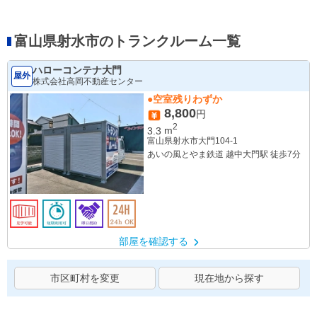
富山県射水市のトランクルーム一覧
ハローコンテナ大門
屋外
株式会社高岡不動産センター
●空室残りわずか
8,800
円
2
3.3
m
富山県射水市大門104-1
あいの風とやま鉄道 越中大門駅 徒歩7分
部屋を確認する
市区町村を変更
現在地から探す