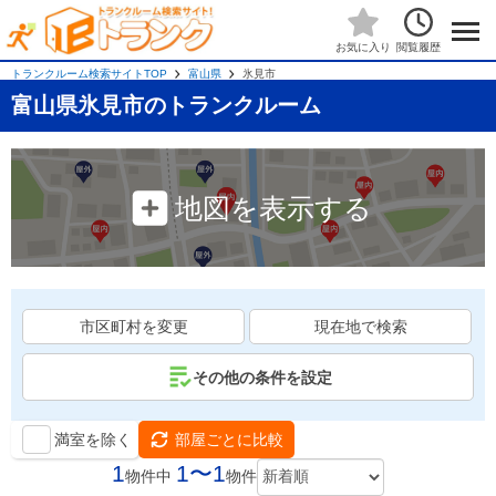
閲覧履歴
お気に入り
トランクルーム検索サイトTOP
富山県
氷見市
富山県氷見市のトランクルーム
地図を表示する
市区町村を変更
現在地で検索
その他の条件を設定
満室を除く
部屋ごとに比較
1
1〜1
物件中
物件