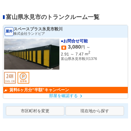
富山県氷見市のトランクルーム一覧
スペースプラス氷見市鞍川
屋外
株式会社ランドピア
●お問合せ可能
3,080
円 ～
2
2.91
～
7.47
m
富山県氷見市鞍川1376
賃料6ヶ月分"半額"キャンペーン
部屋を確認する
市区町村を変更
現在地から探す