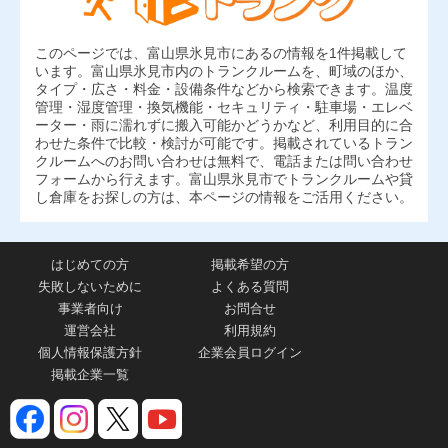
このページでは、富山県氷見市にあるの情報を1件掲載して
います。富山県氷見市内のトランクルームを、町域のほか、
タイプ・広さ・料金・設備条件などから検索できます。温度
管理・湿度管理・換気機能・セキュリティ・駐車場・エレベ
ーター・雨に濡れずに搬入可能かどうかなど、利用目的に合
わせた条件で比較・検討が可能です。掲載されているトラン
クルームへのお問い合わせは無料で、電話または問い合わせ
フォームから行えます。富山県氷見市でトランクルームや貸
し倉庫をお探しの方は、本ページの情報をご活用ください。
はじめての方
掲載希望の方
失敗しないために
よくある質問
事業者向け
お問合せ
運営会社
利用規約
個人情報保護方針
企業会員ログイン
掲載企業一覧