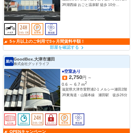
JR湖西線 おごと温泉駅 徒歩 10分
JR湖西線 比叡山坂本駅 徒歩 41分
JR湖西線 堅田駅 徒歩 42分
5ヶ月以上のご利用で3ヶ月間賃料半額！
部屋を確認する
GoodBox.大津市瀬田
屋内
株式会社グッドライフ
●空室あり
2,750
円 ～
2
0.6
～
6.7
m
滋賀県大津市萱野浦2-1 メルシー瀬田2階
JR東海道・山陽本線 瀬田駅 徒歩26分
OPENキャンペーン