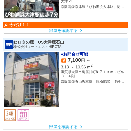
大津 2F
京阪電鉄京津線「びわ湖浜大津駅」徒歩7
分
今だけ！！
部屋を確認する
ヒロタの蔵 US大津蔵石山
屋内
株式会社ユー・エス・HIROTA
●お問合せ可能
7,100
円 ～
2
3.13
～
10.56
m
滋賀県大津市鳥居川町8−7 ｉｓｍ．ビル
３・４階
京阪電鉄石山坂本線 唐橋前駅 徒歩２
分
東海道山陽本線 石山駅 徒歩１５分
部屋を確認する