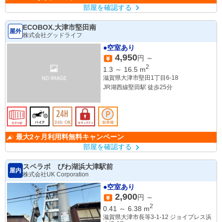
部屋を確認する
ECOBOX.大津市堅田南
屋外
株式会社グッドライフ
●空室あり
4,950
円 ～
2
1.3
～
16.5
m
滋賀県大津市堅田1丁目6-18
JR湖西線堅田駅 徒歩25分
最大2ヶ月利用料無料キャンペーン
部屋を確認する
スペラボ びわ湖浜大津駅前
屋内
株式会社UK Corporation
●空室あり
2,900
円 ～
2
0.41
～
6.38
m
滋賀県大津市長等3-1-12 ジョイプレス浜