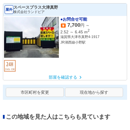
スペースプラス大津真野
屋外
株式会社ランドピア
●お問合せ可能
7,700
円 ～
2
2.52
～
6.45
m
滋賀県大津市真野4-1917
JR湖西線小野駅
部屋を確認する
市区町村を変更
現在地から探す
この地域を見た人はこちらも見ています