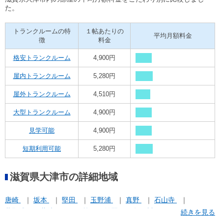
た。
トランクルームの特
１帖あたりの
平均月額料金
徴
料金
格安トランクルーム
4,900円
屋内トランクルーム
5,280円
屋外トランクルーム
4,510円
大型トランクルーム
4,900円
見学可能
4,900円
短期利用可能
5,280円
滋賀県大津市の詳細地域
唐崎
坂本
堅田
玉野浦
真野
石山寺
萱野浦
蓮池町
長等
雄琴
鳥居川町
続きを見る