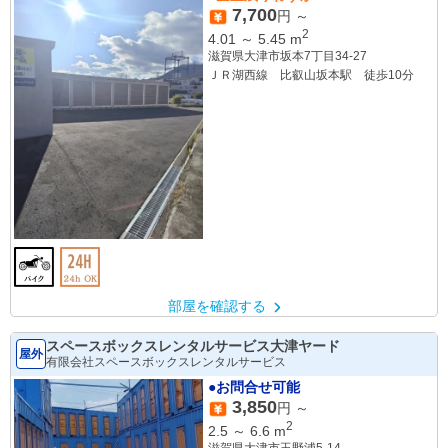
7,700
円 ～
2
4.01
～
5.45
m
滋賀県大津市坂本7丁目34-27
ＪＲ湖西線 比叡山坂本駅 徒歩10分
部屋を確認する
スペースボックスレンタルサービス大津ヤード
屋外
有限会社スペースボックスレンタルサービス
●お問合せ可能
3,850
円 ～
2
2.5
～
6.6
m
滋賀県大津市玉野浦5-14