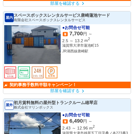
部屋を確認する
スペースボックスレンタルサービス唐崎蓮池ヤード
屋内
有限会社スペースボックスレンタルサービス
●お問合せ可能
7,700
円 ～
2
2.5
～
13.2
m
滋賀県大津市蓮池町15
JR湖西線唐崎駅
契約事務手数料半額キャンペーン！
部屋を確認する
初月賃料無料の屋外型トランクルーム雄琴店
屋外
株式会社マリンボックス
●お問合せ可能
6,490
円 ～
2
2.43
～
12.96
m
滋賀県大津市雄琴五丁目字桑ノ本223番3