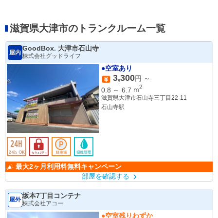
滋賀県大津市のトランクルーム一覧
GoodBox. 大津市石山寺
屋内
株式会社グッドライフ
●空室あり
3,300
円 ～
2
0.8
～
6.7
m
滋賀県大津市石山寺三丁目22-11
石山寺駅
最大2ヶ月利用料無料キャンペーン
部屋を確認する
坂本7丁目コンテナ
屋外
株式会社アコー
●空室残りわずか