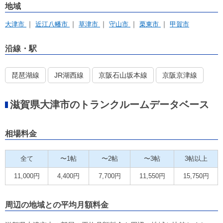
地域
大津市
近江八幡市
草津市
守山市
栗東市
甲賀市
沿線・駅
琵琶湖線
JR湖西線
京阪石山坂本線
京阪京津線
滋賀県大津市のトランクルームデータベース
相場料金
全て
〜1帖
〜2帖
〜3帖
3帖以上
11,000円
4,400円
7,700円
11,550円
15,750円
周辺の地域との平均月額料金