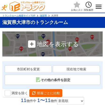
閲覧履歴
お気に入り
トランクルーム検索サイトTOP
滋賀県
大津市
滋賀県大津市のトランクルーム
地図を表示する
市区町村を変更
現在地で検索
その他の条件を設定
満室を除く
部屋ごとに比較
11
1〜11
物件中
物件