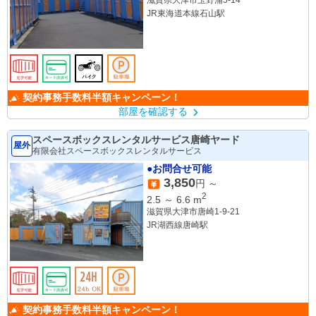
JR東海道本線石山駅
契約事務手数料半額キャンペーン！
部屋を確認する
スペースボックスレンタルサービス唐崎ヤード
屋外
有限会社スペースボックスレンタルサービス
●お問合せ可能
3,850
円 ～
2
2.5
～
6.6
m
滋賀県大津市唐崎1-9-21
JR湖西線唐崎駅
契約事務手数料半額キャンペーン！