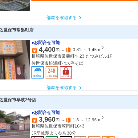
部屋を確認する
佐世保市常盤町店
●お問合せ可能
4,400
2
0.81
～
1.45
m
円 ～
長崎県佐世保市常盤町4−23 たつみビル1F
佐世保市松浦町バス停そば
部屋を確認する
佐世保市早岐2号店
●お問合せ可能
3,960
2
1.3
～
12.96
m
円 ～
長崎県佐世保市崎岡町1643
JR早岐駅より徒歩30分