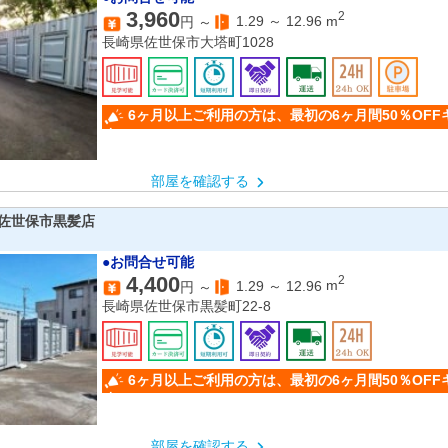
3,960
2
1.29
～
12.96
m
円 ～
長崎県佐世保市大塔町1028
6ヶ月以上ご利用の方は、最初の6ヶ月間50％OF
中。
部屋を確認する
佐世保市黒髪店
●お問合せ可能
4,400
2
1.29
～
12.96
m
円 ～
長崎県佐世保市黒髪町22-8
6ヶ月以上ご利用の方は、最初の6ヶ月間50％OF
中。
部屋を確認する