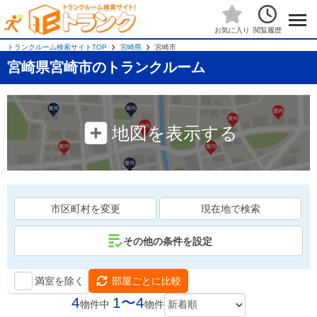
閲覧履歴
お気に入り
トランクルーム検索サイトTOP
宮崎県
宮崎市
宮崎県宮崎市のトランクルーム
地図を表示する
市区町村を変更
現在地で検索
その他の条件を設定
満室を除く
部屋ごとに比較
4
1〜4
物件中
物件