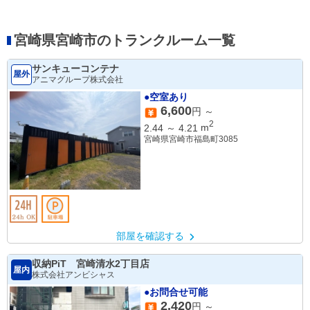
宮崎県宮崎市のトランクルーム一覧
サンキューコンテナ
屋外
アニマグループ株式会社
●空室あり
6,600
円 ～
2
2.44
～
4.21
m
宮崎県宮崎市福島町3085
部屋を確認する
収納PiT 宮崎清水2丁目店
屋内
株式会社アンビシャス
●お問合せ可能
2,420
円 ～