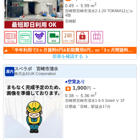
2
0.49
～
5.99
m
宮崎県宮崎市清水2-1-20 TOKIWA11ビル
4階
宮崎駅
「半年利用で2ヶ月賃料0円&初期費用0円」or「3ヶ月間賃料
50％OFF」(条件有)
部屋を確認する
スペラボ 宮崎市清水
屋内
株式会社UK Corporation
●空室あり
1,900
円 ～
2
0.38
～
5.36
m
宮崎県宮崎市清水1-6-5 Soleil Ⅴ 1F
日豊線「宮崎」駅徒歩17分