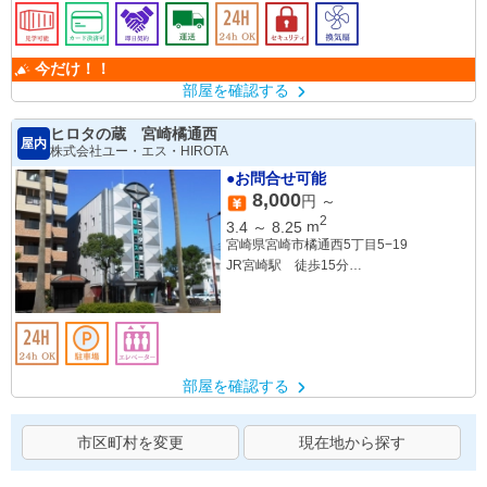
今だけ！！
部屋を確認する
ヒロタの蔵 宮崎橘通西
屋内
株式会社ユー・エス・HIROTA
●お問合せ可能
8,000
円 ～
2
3.4
～
8.25
m
宮崎県宮崎市橘通西5丁目5−19
JR宮崎駅 徒歩15分
「橘通５丁目」バス停 徒歩1分
部屋を確認する
市区町村を変更
現在地から探す