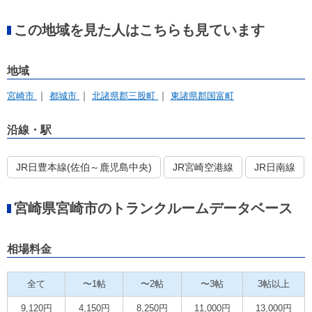
この地域を見た人はこちらも見ています
地域
宮崎市
都城市
北諸県郡三股町
東諸県郡国富町
沿線・駅
JR日豊本線(佐伯～鹿児島中央)
JR宮崎空港線
JR日南線
宮崎県宮崎市のトランクルームデータベース
相場料金
全て
〜1帖
〜2帖
〜3帖
3帖以上
9,120円
4,150円
8,250円
11,000円
13,000円